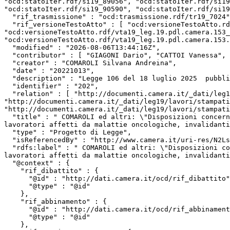
"ocd:statoIter.rdf/si19_89056", "ocd:statoIter.rdf/si19
"ocd:statoIter.rdf/si19_90590", "ocd:statoIter.rdf/si19
  "rif_trasmissione" : "ocd:trasmissione.rdf/tr19_7024",

  "rif_versioneTestoAtto" : [ "ocd:versioneTestoAtto.rdf/vta19_leg.19.pdl.camera.202.19PDL0004040", 
"ocd:versioneTestoAtto.rdf/vta19_leg.19.pdl.camera.153_
"ocd:versioneTestoAtto.rdf/vta19_leg.19.pdl.camera.153.
  "modified" : "2026-08-06T13:44:16Z",

  "contributor" : [ "GIAGONI Dario", "CATTOI Vanessa", "GIACCONE Andrea" ],

  "creator" : "COMAROLI Silvana Andreina",

  "date" : "20221013",

  "description" : "Legge 106 del 18 luglio 2025  pubblicata nella Gazzetta Ufficiale n. 171 del 25 luglio 2025 ",

  "identifier" : "202",

  "relation" : [ "http://documenti.camera.it/_dati/leg19/lavori/stampati/pdf/19PDL0071310.pdf", 
"http://documenti.camera.it/_dati/leg19/lavori/stampati
"http://documenti.camera.it/_dati/leg19/lavori/stampati
  "title" : " COMAROLI ed altri: \"Disposizioni concernenti la conservazione del posto di lavoro e i permessi retribuiti per esami e cure mediche in favore dei 
lavoratori affetti da malattie oncologiche, invalidanti
  "type" : "Progetto di Legge",

  "isReferencedBy" : "http://www.camera.it/uri-res/N2Ls?urn:camera-it:parlamento:scheda.progetto.legge:camera;19.legislatura;202",

  "rdfs:label" : " COMAROLI ed altri: \"Disposizioni concernenti la conservazione del posto di lavoro e i permessi retribuiti per esami e cure mediche in favore dei 
lavoratori affetti da malattie oncologiche, invalidanti
  "@context" : {

    "rif_dibattito" : {

      "@id" : "http://dati.camera.it/ocd/rif_dibattito",

      "@type" : "@id"

    },

    "rif_abbinamento" : {

      "@id" : "http://dati.camera.it/ocd/rif_abbinamento",

      "@type" : "@id"

    },
