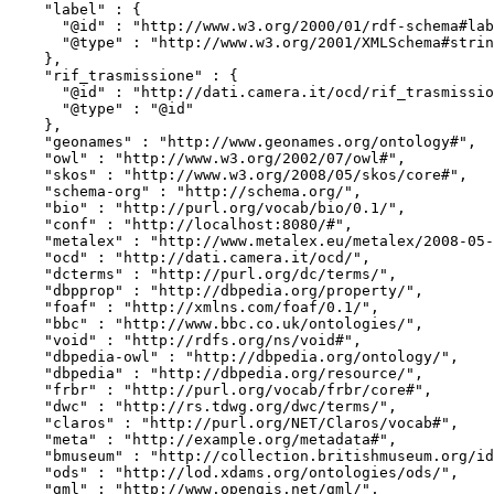
    "label" : {

      "@id" : "http://www.w3.org/2000/01/rdf-schema#label",

      "@type" : "http://www.w3.org/2001/XMLSchema#string"

    },

    "rif_trasmissione" : {

      "@id" : "http://dati.camera.it/ocd/rif_trasmissione",

      "@type" : "@id"

    },

    "geonames" : "http://www.geonames.org/ontology#",

    "owl" : "http://www.w3.org/2002/07/owl#",

    "skos" : "http://www.w3.org/2008/05/skos/core#",

    "schema-org" : "http://schema.org/",

    "bio" : "http://purl.org/vocab/bio/0.1/",

    "conf" : "http://localhost:8080/#",

    "metalex" : "http://www.metalex.eu/metalex/2008-05-02#",

    "ocd" : "http://dati.camera.it/ocd/",

    "dcterms" : "http://purl.org/dc/terms/",

    "dbpprop" : "http://dbpedia.org/property/",

    "foaf" : "http://xmlns.com/foaf/0.1/",

    "bbc" : "http://www.bbc.co.uk/ontologies/",

    "void" : "http://rdfs.org/ns/void#",

    "dbpedia-owl" : "http://dbpedia.org/ontology/",

    "dbpedia" : "http://dbpedia.org/resource/",

    "frbr" : "http://purl.org/vocab/frbr/core#",

    "dwc" : "http://rs.tdwg.org/dwc/terms/",

    "claros" : "http://purl.org/NET/Claros/vocab#",

    "meta" : "http://example.org/metadata#",

    "bmuseum" : "http://collection.britishmuseum.org/id/ontology/",

    "ods" : "http://lod.xdams.org/ontologies/ods/",

    "gml" : "http://www.opengis.net/gml/",
