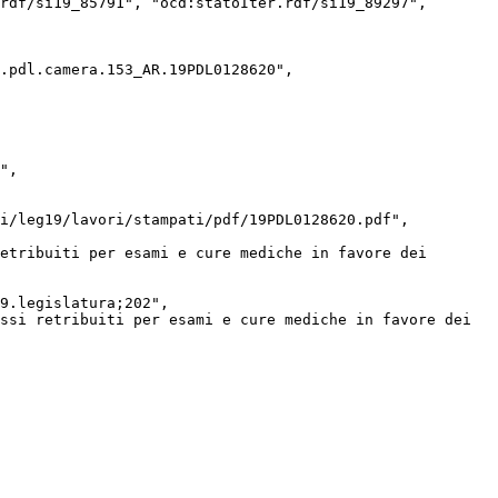
rdf/si19_85791", "ocd:statoIter.rdf/si19_89297", 
.pdl.camera.153_AR.19PDL0128620", 
i/leg19/lavori/stampati/pdf/19PDL0128620.pdf", 