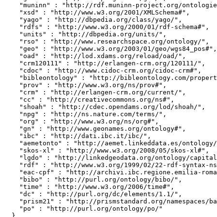
    "muninn" : "http://rdf.muninn-project.org/ontologies/documents#",

    "xsd" : "http://www.w3.org/2001/XMLSchema#",

    "yago" : "http://dbpedia.org/class/yago/",

    "rdfs" : "http://www.w3.org/2000/01/rdf-schema#",

    "units" : "http://dbpedia.org/units/",

    "rso" : "http://www.researchspace.org/ontology/",

    "geo" : "http://www.w3.org/2003/01/geo/wgs84_pos#",

    "oad" : "http://lod.xdams.org/reload/oad/",

    "crm120111" : "http://erlangen-crm.org/120111/",

    "cdoc" : "http://www.cidoc-crm.org/cidoc-crm#",

    "bibleontology" : "http://bibleontology.com/property#",

    "prov" : "http://www.w3.org/ns/prov#",

    "crm" : "http://erlangen-crm.org/current/",

    "cc" : "http://creativecommons.org/ns#",

    "shoah" : "http://cdec.opendams.org/lod/shoah/",

    "npg" : "http://ns.nature.com/terms/",

    "org" : "http://www.w3.org/ns/org#",

    "gn" : "http://www.geonames.org/ontology#",

    "ibc" : "http://dati.ibc.it/ibc/",

    "aemetonto" : "http://aemet.linkeddata.es/ontology/",

    "skos-xl" : "http://www.w3.org/2008/05/skos-xl#",

    "lgdo" : "http://linkedgeodata.org/ontology/capital",

    "rdf" : "http://www.w3.org/1999/02/22-rdf-syntax-ns#",

    "eac-cpf" : "http://archivi.ibc.regione.emilia-romagna.it/ontology/eac-cpf/",

    "bibo" : "http://purl.org/ontology/bibo/",

    "time" : "http://www.w3.org/2006/time#",

    "dc" : "http://purl.org/dc/elements/1.1/",

    "prism21" : "http://prismstandard.org/namespaces/basic/2.1/",

    "po" : "http://purl.org/ontology/po/"

  }
