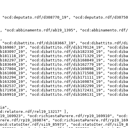
b169867_19", "ocd:dibattito.rdf/dib170124_19", "ocd:diba
b183097_19", "ocd:dibattito.rdf/dib182330_19", "ocd:diba
b181118_19", "ocd:dibattito.rdf/dib171329_19", "ocd:diba
b182297_19", "ocd:dibattito.rdf/dib168849_19", "ocd:diba
b183649_19", "ocd:dibattito.rdf/dib162779_19", "ocd:diba
b177804_19", "ocd:dibattito.rdf/dib169898_19", "ocd:diba
b161008_19", "ocd:dibattito.rdf/dib171508_19", "ocd:diba
b162294_19", "ocd:dibattito.rdf/dib171111_19", "ocd:diba
b163200_19", "ocd:dibattito.rdf/dib169874_19", "ocd:diba
b182537_19", "ocd:dibattito.rdf/dib182299_19", "ocd:diba
b171958_19", "ocd:dibattito.rdf/dib172431_19", "ocd:diba
b169910_19", "ocd:dibattito.rdf/dib166131_19", "ocd:diba
rere.rdf/rp19_169874", "ocd:richiestaParere.rdf/rp19_169