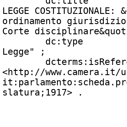
        dc:title                   " DISEGNO DI 
LEGGE COSTITUZIONALE: &
ordinamento giurisdizio
Corte disciplinare&quot
        dc:type                    "Progetto di 
Legge" ;

        dcterms:isReferencedBy     
<http://www.camera.it/u
it:parlamento:scheda.pr