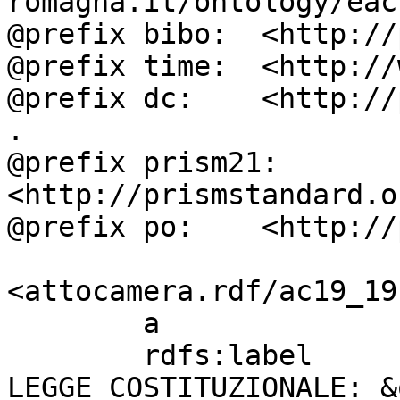
romagna.it/ontology/eac
@prefix bibo:  <http://
@prefix time:  <http://
@prefix dc:    <http://
.

@prefix prism21: 
<http://prismstandard.o
@prefix po:    <http://
<attocamera.rdf/ac19_191
        a                          ocd:atto ;

        rdfs:label                 " DISEGNO DI 
LEGGE COSTITUZIONALE: &