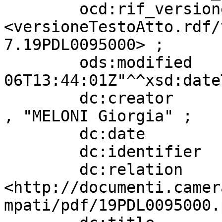
        ocd:rif_versioneTestoAtto  
<versioneTestoAtto.rdf/
7.19PDL0095000> ;

        ods:modified               "2026-08-
06T13:44:01Z"^^xsd:date
        dc:creator                 "NORDIO Carlo" 
, "MELONI Giorgia" ;

        dc:date                    "20240613" ;

        dc:identifier              "1917" ;

        dc:relation                
<http://documenti.camer
mpati/pdf/19PDL0095000.