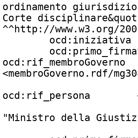
ordinamento giurisdizio
Corte disciplinare&quot
^^http://www.w3.org/200
        ocd:iniziativa             "Governo" ;

        ocd:primo_firmatario       [ 
ocd:rif_membroGoverno  
<membroGoverno.rdf/mg30
ocd:rif_persona        
                                     
"Ministro della Giustizi
                         