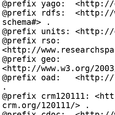
@prefix yago:  <http://
@prefix rdfs:  <http://
schema#> .

@prefix units: <http://
@prefix rso:   
<http://www.researchspa
@prefix geo:   
<http://www.w3.org/2003
@prefix oad:   <http://
.

@prefix crm120111: <htt
crm.org/120111/> .

@prefix cdoc:  <http://