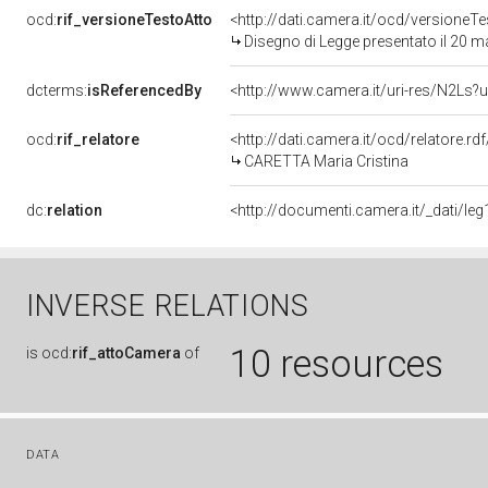
ocd:
rif_versioneTestoAtto
<http://dati.camera.it/ocd/versione
Disegno di Legge presentato il 20 
dcterms:
isReferencedBy
<http://www.camera.it/uri-res/N2Ls?u
ocd:
rif_relatore
<http://dati.camera.it/ocd/relatore.r
CARETTA Maria Cristina
dc:
relation
<http://documenti.camera.it/_dati/l
INVERSE RELATIONS
10 resources
is
ocd:
rif_attoCamera
of
DATA