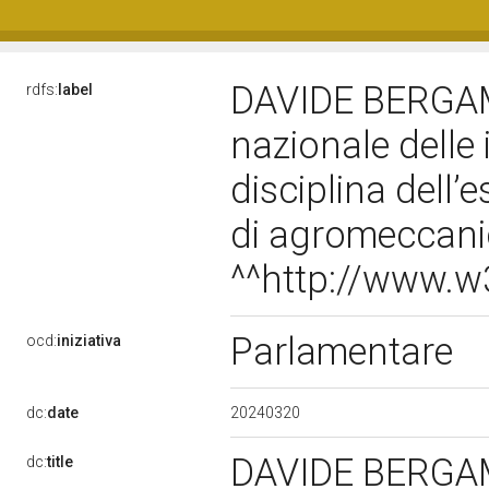
DAVIDE BERGAMINI
rdfs:
label
nazionale dell
disciplina dell’e
di agromeccani
^^http://www.
Parlamentare
ocd:
iniziativa
20240320
dc:
date
DAVIDE BERGAMINI
dc:
title