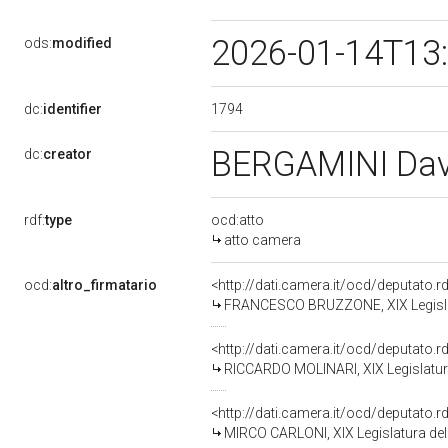
2026-01-14T13
ods:
modified
1794
dc:
identifier
BERGAMINI Da
dc:
creator
rdf:
type
ocd:atto
atto camera
ocd:
altro_firmatario
<http://dati.camera.it/ocd/deputato.
FRANCESCO BRUZZONE, XIX Legislat
<http://dati.camera.it/ocd/deputato.
RICCARDO MOLINARI, XIX Legislatur
<http://dati.camera.it/ocd/deputato.
MIRCO CARLONI, XIX Legislatura del