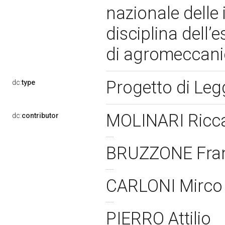
nazionale dell
disciplina dell’e
di agromeccani
Progetto di Le
dc:
type
MOLINARI Ricc
dc:
contributor
BRUZZONE Fra
CARLONI Mirc
PIERRO Attilio