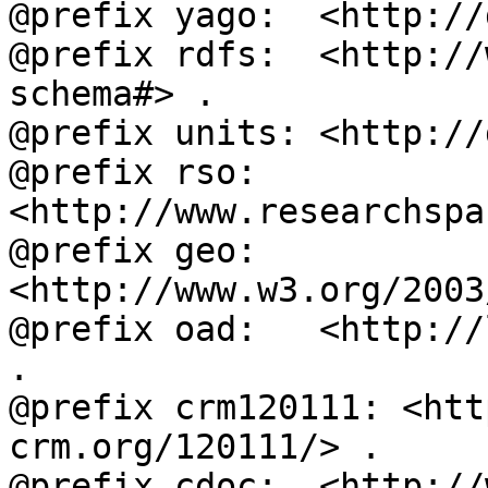
@prefix yago:  <http://
@prefix rdfs:  <http://
schema#> .

@prefix units: <http://
@prefix rso:   
<http://www.researchspa
@prefix geo:   
<http://www.w3.org/2003
@prefix oad:   <http://
.

@prefix crm120111: <htt
crm.org/120111/> .

@prefix cdoc:  <http://