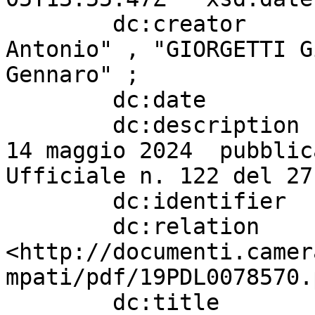
        dc:creator                 "TAJANI 
Antonio" , "GIORGETTI G
Gennaro" ;

        dc:date                    "20240228" ;

        dc:description             "Legge 65 del 
14 maggio 2024  pubblic
Ufficiale n. 122 del 27
        dc:identifier              "1745" ;

        dc:relation                
<http://documenti.camer
mpati/pdf/19PDL0078570.
        dc:title                   " S. 967. - 