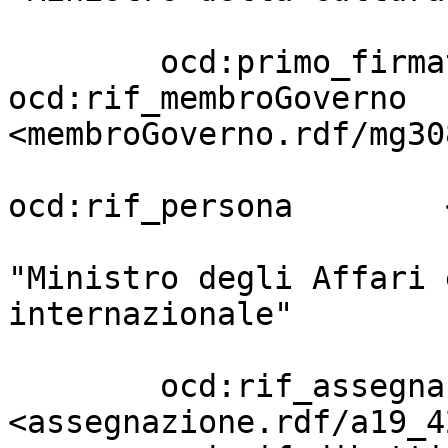
                         
        ocd:primo_firmatario       [ 
ocd:rif_membroGoverno  
<membroGoverno.rdf/mg30
ocd:rif_persona        
                                     
"Ministro degli Affari 
internazionale"

                         
        ocd:rif_assegnazione       
<assegnazione.rdf/a19_4