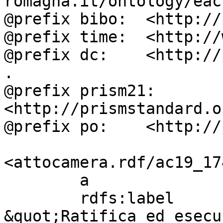
romagna.it/ontology/eac
@prefix bibo:  <http://
@prefix time:  <http://
@prefix dc:    <http://
.

@prefix prism21: 
<http://prismstandard.o
@prefix po:    <http://
<attocamera.rdf/ac19_174
        a                          ocd:atto ;

        rdfs:label                 " S. 967. - 
&quot;Ratifica ed esecu