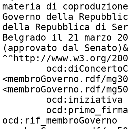
materia di coproduzione
Governo della Repubblic
della Repubblica di Ser
Belgrado il 21 marzo 20
(approvato dal Senato)&
^^http://www.w3.org/200
        ocd:diConcertoCon          
<membroGoverno.rdf/mg30
<membroGoverno.rdf/mg50
        ocd:iniziativa             "Governo" ;

        ocd:primo_firmatario       [ 
ocd:rif_membroGoverno  