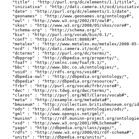
    "title" : "http://purl.org/dc/elements/1.1/title",

    "iniziativa" : "http://dati.camera.it/ocd/iniziativa",

    "date" : "http://purl.org/dc/elements/1.1/date",

    "geonames" : "http://www.geonames.org/ontology#",

    "owl" : "http://www.w3.org/2002/07/owl#",

    "skos" : "http://www.w3.org/2008/05/skos/core#",

    "schema-org" : "http://schema.org/",

    "bio" : "http://purl.org/vocab/bio/0.1/",

    "conf" : "http://localhost:8080/#",

    "metalex" : "http://www.metalex.eu/metalex/2008-05-02#",

    "ocd" : "http://dati.camera.it/ocd/",

    "dcterms" : "http://purl.org/dc/terms/",

    "dbpprop" : "http://dbpedia.org/property/",

    "foaf" : "http://xmlns.com/foaf/0.1/",

    "bbc" : "http://www.bbc.co.uk/ontologies/",

    "void" : "http://rdfs.org/ns/void#",

    "dbpedia-owl" : "http://dbpedia.org/ontology/",

    "dbpedia" : "http://dbpedia.org/resource/",

    "frbr" : "http://purl.org/vocab/frbr/core#",

    "dwc" : "http://rs.tdwg.org/dwc/terms/",

    "claros" : "http://purl.org/NET/Claros/vocab#",

    "meta" : "http://example.org/metadata#",

    "bmuseum" : "http://collection.britishmuseum.org/id/ontology/",

    "ods" : "http://lod.xdams.org/ontologies/ods/",

    "gml" : "http://www.opengis.net/gml/",

    "muninn" : "http://rdf.muninn-project.org/ontologies/documents#",

    "xsd" : "http://www.w3.org/2001/XMLSchema#",

    "yago" : "http://dbpedia.org/class/yago/",

    "rdfs" : "http://www.w3.org/2000/01/rdf-schema#",

    "units" : "http://dbpedia.org/units/",
