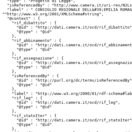
  "type" : "Progetto di Legge",

  "isReferencedBy" : "http://www.camera.it/uri-res/N2Ls?urn:camera-it:parlamento:scheda.progetto.legge:camera;19.legislatura;1545",

  "label" : " CONSIGLIO REGIONALE DELL&#39;EMILIA ROMAGNA: &quot;Sostegno finanziario al sistema sanitario nazionale a decorrere dall&rsquo;anno 2023&quot; (1545) 
^^http://www.w3.org/2001/XMLSchema#string",

  "@context" : {

    "rif_dibattito" : {

      "@id" : "http://dati.camera.it/ocd/rif_dibattito",

      "@type" : "@id"

    },

    "rif_abbinamento" : {

      "@id" : "http://dati.camera.it/ocd/rif_abbinamento",

      "@type" : "@id"

    },

    "rif_assegnazione" : {

      "@id" : "http://dati.camera.it/ocd/rif_assegnazione",

      "@type" : "@id"

    },

    "isReferencedBy" : {

      "@id" : "http://purl.org/dc/terms/isReferencedBy",

      "@type" : "@id"

    },

    "label" : "http://www.w3.org/2000/01/rdf-schema#label",

    "rif_leg" : {

      "@id" : "http://dati.camera.it/ocd/rif_leg",

      "@type" : "@id"

    },

    "rif_statoIter" : {

      "@id" : "http://dati.camera.it/ocd/rif_statoIter",

      "@type" : "@id"

    },
