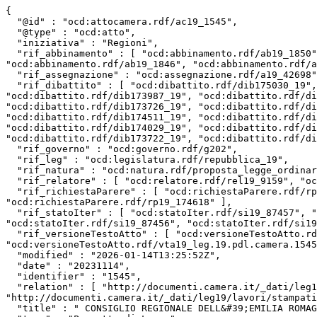
{

  "@id" : "ocd:attocamera.rdf/ac19_1545",

  "@type" : "ocd:atto",

  "iniziativa" : "Regioni",

  "rif_abbinamento" : [ "ocd:abbinamento.rdf/ab19_1850", "ocd:abbinamento.rdf/ab19_1741", "ocd:abbinamento.rdf/ab19_1533", "ocd:abbinamento.rdf/ab19_1865", 
"ocd:abbinamento.rdf/ab19_1846", "ocd:abbinamento.rdf/a
  "rif_assegnazione" : "ocd:assegnazione.rdf/a19_42698",

  "rif_dibattito" : [ "ocd:dibattito.rdf/dib175030_19", "ocd:dibattito.rdf/dib173988_19", "ocd:dibattito.rdf/dib174103_19", "ocd:dibattito.rdf/dib174847_19", 
"ocd:dibattito.rdf/dib173987_19", "ocd:dibattito.rdf/di
"ocd:dibattito.rdf/dib173726_19", "ocd:dibattito.rdf/di
"ocd:dibattito.rdf/dib174511_19", "ocd:dibattito.rdf/di
"ocd:dibattito.rdf/dib174029_19", "ocd:dibattito.rdf/di
"ocd:dibattito.rdf/dib173722_19", "ocd:dibattito.rdf/di
  "rif_governo" : "ocd:governo.rdf/g202",

  "rif_leg" : "ocd:legislatura.rdf/repubblica_19",

  "rif_natura" : "ocd:natura.rdf/proposta_legge_ordinaria",

  "rif_relatore" : [ "ocd:relatore.rdf/rel19_9159", "ocd:relatore.rdf/rel19_14264", "ocd:relatore.rdf/rel19_9158", "ocd:relatore.rdf/rel19_14164" ],

  "rif_richiestaParere" : [ "ocd:richiestaParere.rdf/rp19_174596", "ocd:richiestaParere.rdf/rp19_174511", "ocd:richiestaParere.rdf/rp19_174860", 
"ocd:richiestaParere.rdf/rp19_174618" ],

  "rif_statoIter" : [ "ocd:statoIter.rdf/si19_87457", "ocd:statoIter.rdf/si19_87586", "ocd:statoIter.rdf/si19_87606", "ocd:statoIter.rdf/si19_87455", 
"ocd:statoIter.rdf/si19_87456", "ocd:statoIter.rdf/si19
  "rif_versioneTestoAtto" : [ "ocd:versioneTestoAtto.rdf/vta19_leg.19.pdl.camera.1741_A.19PDL0093250", 
"ocd:versioneTestoAtto.rdf/vta19_leg.19.pdl.camera.1545
  "modified" : "2026-01-14T13:25:52Z",

  "date" : "20231114",

  "identifier" : "1545",

  "relation" : [ "http://documenti.camera.it/_dati/leg19/lavori/stampati/pdf/19PDL0093250.pdf", 
"http://documenti.camera.it/_dati/leg19/lavori/stampati
  "title" : " CONSIGLIO REGIONALE DELL&#39;EMILIA ROMAGNA: &quot;Sostegno finanziario al sistema sanitario nazionale a decorrere dall&rsquo;anno 2023&quot; (1545) ",
