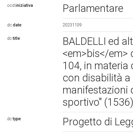
Parlamentare
ocd:
iniziativa
20231109
dc:
date
BALDELLI ed altr
dc:
title
<em>bis</em> de
104, in materia
con disabilità a
manifestazioni d
sportivo" (153
Progetto di Le
dc:
type