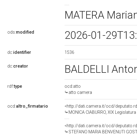
MATERA Maria
2026-01-29T13
ods:
modified
1536
dc:
identifier
BALDELLI Anto
dc:
creator
rdf:
type
ocd:atto
atto camera
ocd:
altro_firmatario
<http://dati.camera.it/ocd/deputato.
MONICA CIABURRO, XIX Legislatura 
<http://dati.camera.it/ocd/deputato.
STEFANO MARIA BENVENUTI GOSTOLI,