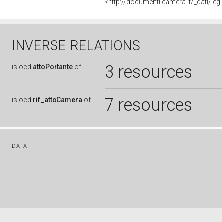
<http://documenti.camera.it/_dati/l
INVERSE RELATIONS
3 resources
is
ocd:
attoPortante
of
7 resources
is
ocd:
rif_attoCamera
of
DATA