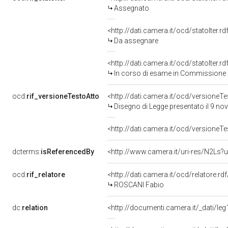
Assegnato
<http://dati.camera.it/ocd/statoIter.
Da assegnare
<http://dati.camera.it/ocd/statoIter.
In corso di esame in Commissione
ocd:
rif_versioneTestoAtto
<http://dati.camera.it/ocd/versione
Disegno di Legge presentato il 9 n
<http://dati.camera.it/ocd/versione
dcterms:
isReferencedBy
<http://www.camera.it/uri-res/N2Ls?u
ocd:
rif_relatore
<http://dati.camera.it/ocd/relatore.r
ROSCANI Fabio
dc:
relation
<http://documenti.camera.it/_dati/l