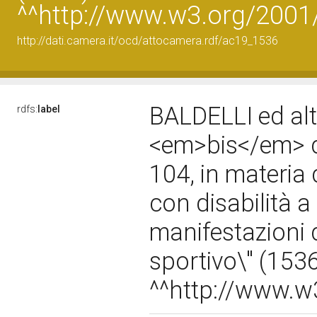
^^http://www.w3.org/200
http://dati.camera.it/ocd/attocamera.rdf/ac19_1536
BALDELLI ed altr
rdfs:
label
<em>bis</em> de
104, in materia
con disabilità a
manifestazioni d
sportivo\" (153
^^http://www.