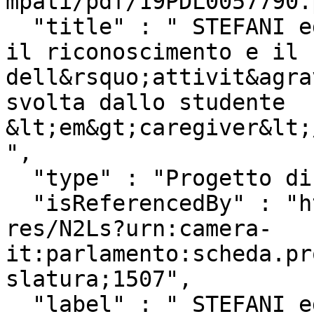
mpati/pdf/19PDL0057790.
  "title" : " STEFANI ed altri: \"Disposizioni per 
il riconoscimento e il 
dell&rsquo;attivit&agra
svolta dallo studente 
&lt;em&gt;caregiver&lt;
",

  "type" : "Progetto di Legge",

  "isReferencedBy" : "http://www.camera.it/uri-
res/N2Ls?urn:camera-
it:parlamento:scheda.pr
slatura;1507",

  "label" : " STEFANI ed altri: \\\"Disposizioni 