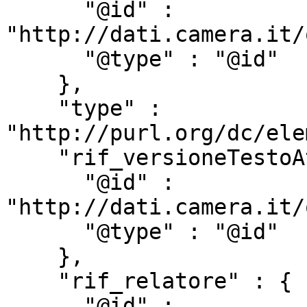
      "@id" : 
"http://dati.camera.it/
      "@type" : "@id"

    },

    "type" : 
"http://purl.org/dc/ele
    "rif_versioneTestoAtto" : {

      "@id" : 
"http://dati.camera.it/
      "@type" : "@id"

    },

    "rif_relatore" : {

      "@id" : 