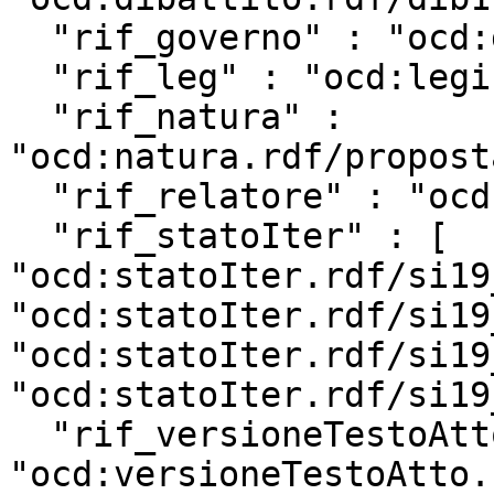
  "rif_governo" : "ocd:governo.rdf/g202",

  "rif_leg" : "ocd:legislatura.rdf/repubblica_19",

  "rif_natura" : 
"ocd:natura.rdf/propost
  "rif_relatore" : "ocd:relatore.rdf/rel19_14692",

  "rif_statoIter" : [ 
"ocd:statoIter.rdf/si19
"ocd:statoIter.rdf/si19
"ocd:statoIter.rdf/si19
"ocd:statoIter.rdf/si19
  "rif_versioneTestoAtto" : 
"ocd:versioneTestoAtto.