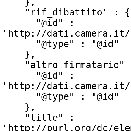
    },

    "rif_dibattito" : {

      "@id" : 
"http://dati.camera.it/
      "@type" : "@id"

    },

    "altro_firmatario" : {

      "@id" : 
"http://dati.camera.it/
      "@type" : "@id"

    },

    "title" : 
"http://purl.org/dc/ele