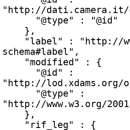
"http://dati.camera.it/
      "@type" : "@id"

    },

    "label" : "http://www.w3.org/2000/01/rdf-
schema#label",

    "modified" : {

      "@id" : 
"http://lod.xdams.org/o
      "@type" : 
"http://www.w3.org/2001
    },

    "rif_leg" : {
