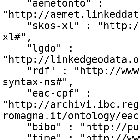
    "aemetonto" : 
"http://aemet.linkeddat
    "skos-xl" : "http://www.w3.org/2008/05/skos-
xl#",

    "lgdo" : 
"http://linkedgeodata.o
    "rdf" : "http://www.w3.org/1999/02/22-rdf-
syntax-ns#",

    "eac-cpf" : 
"http://archivi.ibc.reg
romagna.it/ontology/eac
    "bibo" : "http://purl.org/ontology/bibo/",

    "time" : "http://www.w3.org/2006/time#",
