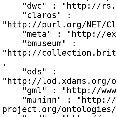
    "dwc" : "http://rs.tdwg.org/dwc/terms/",

    "claros" : 
"http://purl.org/NET/Cl
    "meta" : "http://example.org/metadata#",

    "bmuseum" : 
"http://collection.brit
,

    "ods" : 
"http://lod.xdams.org/o
    "gml" : "http://www.opengis.net/gml/",

    "muninn" : "http://rdf.muninn-
project.org/ontologies/