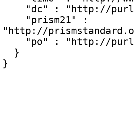
    "dc" : "http://purl.org/dc/elements/1.1/",

    "prism21" : 
"http://prismstandard.o
    "po" : "http://purl.org/ontology/po/"

  }
