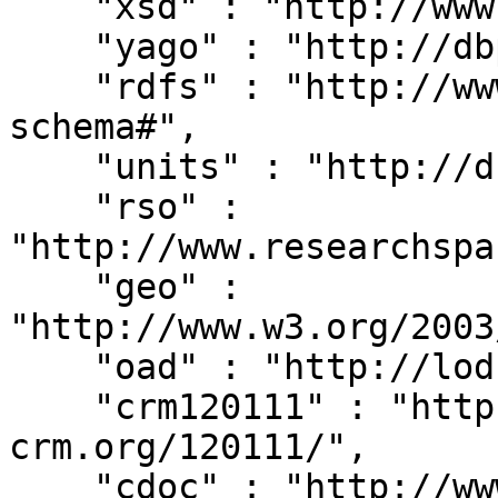
    "xsd" : "http://www.w3.org/2001/XMLSchema#",

    "yago" : "http://dbpedia.org/class/yago/",

    "rdfs" : "http://www.w3.org/2000/01/rdf-
schema#",

    "units" : "http://dbpedia.org/units/",

    "rso" : 
"http://www.researchspa
    "geo" : 
"http://www.w3.org/2003
    "oad" : "http://lod.xdams.org/reload/oad/",

    "crm120111" : "http://erlangen-
crm.org/120111/",

    "cdoc" : "http://www.cidoc-crm.org/cidoc-