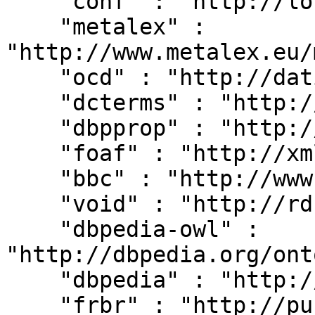
    "conf" : "http://localhost:8080/#",

    "metalex" : 
"http://www.metalex.eu/
    "ocd" : "http://dati.camera.it/ocd/",

    "dcterms" : "http://purl.org/dc/terms/",

    "dbpprop" : "http://dbpedia.org/property/",

    "foaf" : "http://xmlns.com/foaf/0.1/",

    "bbc" : "http://www.bbc.co.uk/ontologies/",

    "void" : "http://rdfs.org/ns/void#",

    "dbpedia-owl" : 
"http://dbpedia.org/ont
    "dbpedia" : "http://dbpedia.org/resource/",

    "frbr" : "http://purl.org/vocab/frbr/core#",
