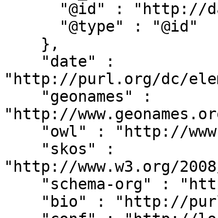
      "@id" : "http://dati.camera.it/ocd/rif_leg",

      "@type" : "@id"

    },

    "date" : 
"http://purl.org/dc/ele
    "geonames" : 
"http://www.geonames.or
    "owl" : "http://www.w3.org/2002/07/owl#",

    "skos" : 
"http://www.w3.org/2008
    "schema-org" : "http://schema.org/",

    "bio" : "http://purl.org/vocab/bio/0.1/",
