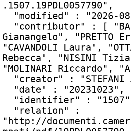
.1507.19PDL0057790",

  "modified" : "2026-08-06T13:44:43Z",

  "contributor" : [ "BARABOTTI Andrea", "BOF 
Gianangelo", "PRETTO Er
"CAVANDOLI Laura", "OTT
Rebecca", "NISINI Tizia
"MOLINARI Riccardo", "A
  "creator" : "STEFANI Alberto",

  "date" : "20231023",

  "identifier" : "1507",

  "relation" : 
"http://documenti.camer