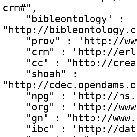
crm#",

    "bibleontology" : 
"http://bibleontology.c
    "prov" : "http://www.w3.org/ns/prov#",

    "crm" : "http://erlangen-crm.org/current/",

    "cc" : "http://creativecommons.org/ns#",

    "shoah" : 
"http://cdec.opendams.o
    "npg" : "http://ns.nature.com/terms/",

    "org" : "http://www.w3.org/ns/org#",

    "gn" : "http://www.geonames.org/ontology#",

    "ibc" : "http://dati.ibc.it/ibc/",
