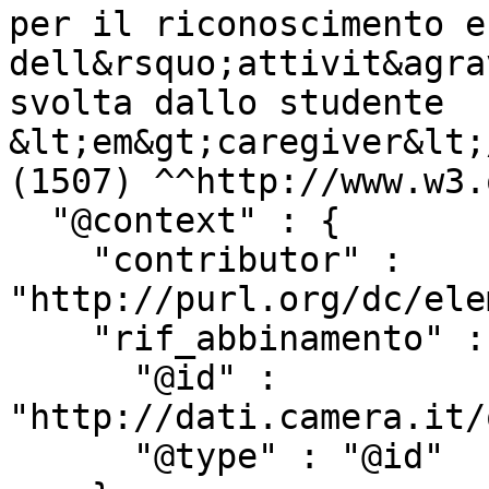
per il riconoscimento e
dell&rsquo;attivit&agra
svolta dallo studente 
&lt;em&gt;caregiver&lt;
(1507) ^^http://www.w3.
  "@context" : {

    "contributor" : 
"http://purl.org/dc/ele
    "rif_abbinamento" : {

      "@id" : 
"http://dati.camera.it/
      "@type" : "@id"
