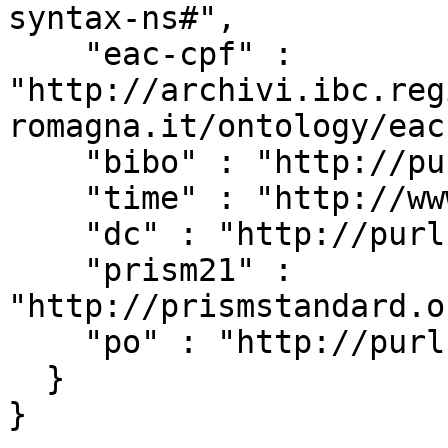
syntax-ns#",

    "eac-cpf" : 
"http://archivi.ibc.reg
romagna.it/ontology/eac
    "bibo" : "http://purl.org/ontology/bibo/",

    "time" : "http://www.w3.org/2006/time#",

    "dc" : "http://purl.org/dc/elements/1.1/",

    "prism21" : 
"http://prismstandard.o
    "po" : "http://purl.org/ontology/po/"

  }
