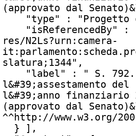
(approvato dal Senato)&
    "type" : "Progetto di Legge",

    "isReferencedBy" : "http://www.camera.it/uri-
res/N2Ls?urn:camera-
it:parlamento:scheda.pr
slatura;1344",

    "label" : " S. 792. - &quot;Disposizioni per 
l&#39;assestamento del 
l&#39;anno finanziario 
(approvato dal Senato)&
^^http://www.w3.org/200
  } ],
