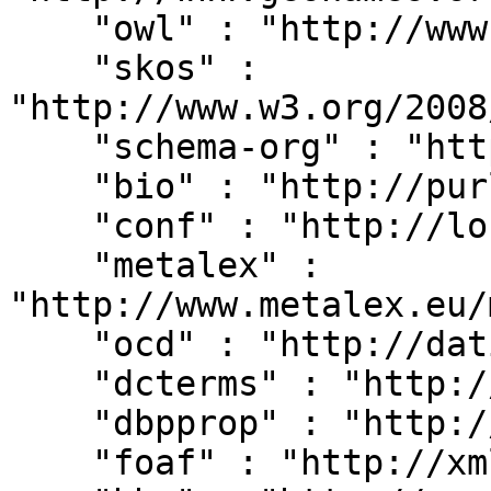
    "owl" : "http://www.w3.org/2002/07/owl#",

    "skos" : 
"http://www.w3.org/2008
    "schema-org" : "http://schema.org/",

    "bio" : "http://purl.org/vocab/bio/0.1/",

    "conf" : "http://localhost:8080/#",

    "metalex" : 
"http://www.metalex.eu/
    "ocd" : "http://dati.camera.it/ocd/",

    "dcterms" : "http://purl.org/dc/terms/",

    "dbpprop" : "http://dbpedia.org/property/",

    "foaf" : "http://xmlns.com/foaf/0.1/",
