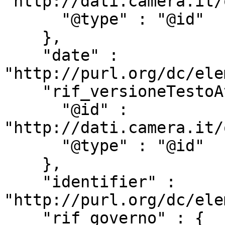
"http://dati.camera.it/
      "@type" : "@id"

    },

    "date" : 
"http://purl.org/dc/ele
    "rif_versioneTestoAtto" : {

      "@id" : 
"http://dati.camera.it/
      "@type" : "@id"

    },

    "identifier" : 
"http://purl.org/dc/ele
    "rif_governo" : {
