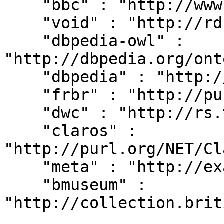
    "bbc" : "http://www.bbc.co.uk/ontologies/",

    "void" : "http://rdfs.org/ns/void#",

    "dbpedia-owl" : 
"http://dbpedia.org/ont
    "dbpedia" : "http://dbpedia.org/resource/",

    "frbr" : "http://purl.org/vocab/frbr/core#",

    "dwc" : "http://rs.tdwg.org/dwc/terms/",

    "claros" : 
"http://purl.org/NET/Cl
    "meta" : "http://example.org/metadata#",

    "bmuseum" : 
"http://collection.brit
,
