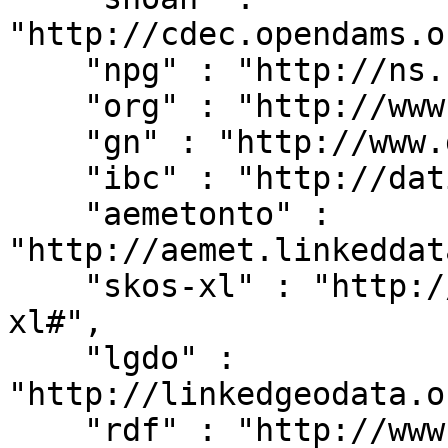
"http://cdec.opendams.o
    "npg" : "http://ns.nature.com/terms/",

    "org" : "http://www.w3.org/ns/org#",

    "gn" : "http://www.geonames.org/ontology#",

    "ibc" : "http://dati.ibc.it/ibc/",

    "aemetonto" : 
"http://aemet.linkeddat
    "skos-xl" : "http://www.w3.org/2008/05/skos-
xl#",

    "lgdo" : 
"http://linkedgeodata.o
    "rdf" : "http://www.w3.org/1999/02/22-rdf-