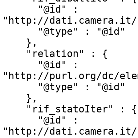
      "@id" : 
"http://dati.camera.it/
      "@type" : "@id"

    },

    "relation" : {

      "@id" : 
"http://purl.org/dc/ele
      "@type" : "@id"

    },

    "rif_statoIter" : {

      "@id" : 
"http://dati.camera.it/