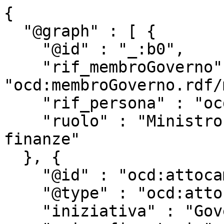
{

  "@graph" : [ {

    "@id" : "_:b0",

    "rif_membroGoverno" : 
"ocd:membroGoverno.rdf/
    "rif_persona" : "ocd:persona.rdf/p50115",

    "ruolo" : "Ministro dell'Economia e delle 
finanze"

  }, {

    "@id" : "ocd:attocamera.rdf/ac19_1344",

    "@type" : "ocd:atto",

    "iniziativa" : "Governo",
