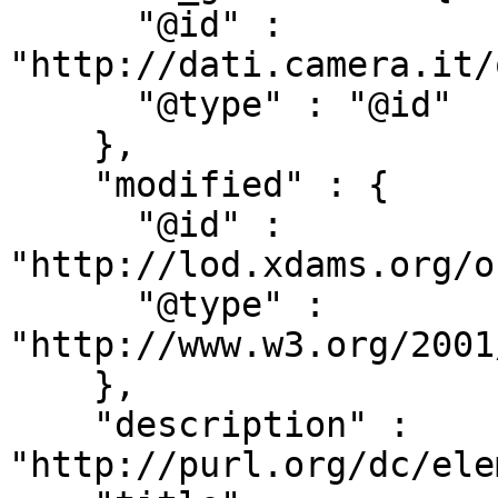
      "@id" : 
"http://dati.camera.it/
      "@type" : "@id"

    },

    "modified" : {

      "@id" : 
"http://lod.xdams.org/o
      "@type" : 
"http://www.w3.org/2001
    },

    "description" : 
"http://purl.org/dc/ele