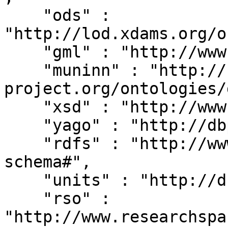
    "ods" : 
"http://lod.xdams.org/o
    "gml" : "http://www.opengis.net/gml/",

    "muninn" : "http://rdf.muninn-
project.org/ontologies/
    "xsd" : "http://www.w3.org/2001/XMLSchema#",

    "yago" : "http://dbpedia.org/class/yago/",

    "rdfs" : "http://www.w3.org/2000/01/rdf-
schema#",

    "units" : "http://dbpedia.org/units/",

    "rso" : 
"http://www.researchspa