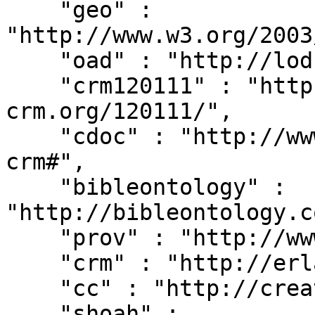
    "geo" : 
"http://www.w3.org/2003
    "oad" : "http://lod.xdams.org/reload/oad/",

    "crm120111" : "http://erlangen-
crm.org/120111/",

    "cdoc" : "http://www.cidoc-crm.org/cidoc-
crm#",

    "bibleontology" : 
"http://bibleontology.c
    "prov" : "http://www.w3.org/ns/prov#",

    "crm" : "http://erlangen-crm.org/current/",

    "cc" : "http://creativecommons.org/ns#",

    "shoah" : 