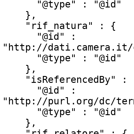
      "@type" : "@id"

    },

    "rif_natura" : {

      "@id" : 
"http://dati.camera.it/
      "@type" : "@id"

    },

    "isReferencedBy" : {

      "@id" : 
"http://purl.org/dc/ter
      "@type" : "@id"

    },

    "rif_relatore" : {
