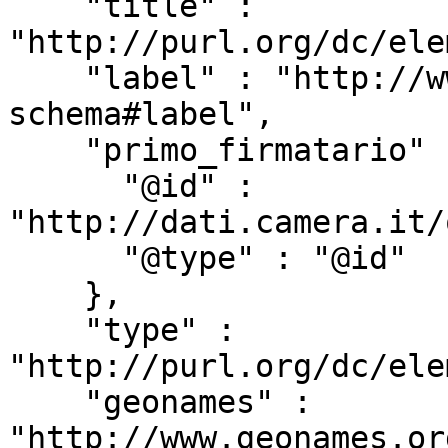
    "title" : 
"http://purl.org/dc/ele
    "label" : "http://www.w3.org/2000/01/rdf-
schema#label",

    "primo_firmatario" : {

      "@id" : 
"http://dati.camera.it/
      "@type" : "@id"

    },

    "type" : 
"http://purl.org/dc/ele
    "geonames" : 
"http://www.geonames.or