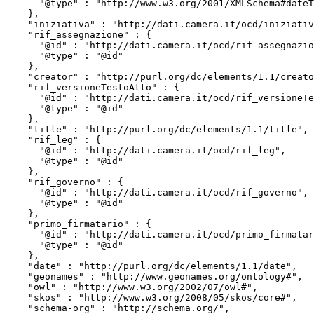
      "@type" : "http://www.w3.org/2001/XMLSchema#dateTime"

    },

    "iniziativa" : "http://dati.camera.it/ocd/iniziativa",

    "rif_assegnazione" : {

      "@id" : "http://dati.camera.it/ocd/rif_assegnazione",

      "@type" : "@id"

    },

    "creator" : "http://purl.org/dc/elements/1.1/creator",

    "rif_versioneTestoAtto" : {

      "@id" : "http://dati.camera.it/ocd/rif_versioneTestoAtto",

      "@type" : "@id"

    },

    "title" : "http://purl.org/dc/elements/1.1/title",

    "rif_leg" : {

      "@id" : "http://dati.camera.it/ocd/rif_leg",

      "@type" : "@id"

    },

    "rif_governo" : {

      "@id" : "http://dati.camera.it/ocd/rif_governo",

      "@type" : "@id"

    },

    "primo_firmatario" : {

      "@id" : "http://dati.camera.it/ocd/primo_firmatario",

      "@type" : "@id"

    },

    "date" : "http://purl.org/dc/elements/1.1/date",

    "geonames" : "http://www.geonames.org/ontology#",

    "owl" : "http://www.w3.org/2002/07/owl#",

    "skos" : "http://www.w3.org/2008/05/skos/core#",

    "schema-org" : "http://schema.org/",
