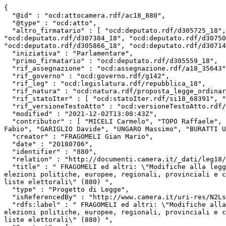
{

  "@id" : "ocd:attocamera.rdf/ac18_880",

  "@type" : "ocd:atto",

  "altro_firmatario" : [ "ocd:deputato.rdf/d305725_18", "ocd:deputato.rdf/d307149_18", "ocd:deputato.rdf/d308021_18", "ocd:deputato.rdf/d307430_18", 
"ocd:deputato.rdf/d307384_18", "ocd:deputato.rdf/d30750
"ocd:deputato.rdf/d305866_18", "ocd:deputato.rdf/d30714
  "iniziativa" : "Parlamentare",

  "primo_firmatario" : "ocd:deputato.rdf/d305559_18",

  "rif_assegnazione" : "ocd:assegnazione.rdf/a18_35643",

  "rif_governo" : "ocd:governo.rdf/g142",

  "rif_leg" : "ocd:legislatura.rdf/repubblica_18",

  "rif_natura" : "ocd:natura.rdf/proposta_legge_ordinaria",

  "rif_statoIter" : [ "ocd:statoIter.rdf/si18_68391", "ocd:statoIter.rdf/si18_67046" ],

  "rif_versioneTestoAtto" : "ocd:versioneTestoAtto.rdf/vta18_leg.18.pdl.camera.880.18PDL0019760",

  "modified" : "2021-12-02T13:08:43Z",

  "contributor" : [ "MICELI Carmelo", "TOPO Raffaele", "PAGANO Ubaldo", "SCHIRO' Angela", "PRESTIPINO Patrizia", "BRUNO BOSSIO Vincenza", "PAGANI Alberto", "MELILLI 
Fabio", "GARIGLIO Davide", "UNGARO Massimo", "BURATTI U
  "creator" : "FRAGOMELI Gian Mario",

  "date" : "20180706",

  "identifier" : "880",

  "relation" : "http://documenti.camera.it/_dati/leg18/lavori/stampati/pdf/18PDL0019760.pdf",

  "title" : " FRAGOMELI ed altri: \"Modifiche alla legge 4 aprile 1956, n. 212, in materia di utilizzo di strumenti elettronici nella propaganda elettorale nelle 
elezioni politiche, europee, regionali, provinciali e c
liste elettorali\" (880) ",

  "type" : "Progetto di Legge",

  "isReferencedBy" : "http://www.camera.it/uri-res/N2Ls?urn:camera-it:parlamento:scheda.progetto.legge:camera;18.legislatura;880",

  "rdfs:label" : " FRAGOMELI ed altri: \"Modifiche alla legge 4 aprile 1956, n. 212, in materia di utilizzo di strumenti elettronici nella propaganda elettorale nelle 
elezioni politiche, europee, regionali, provinciali e c
liste elettorali\" (880) ",
