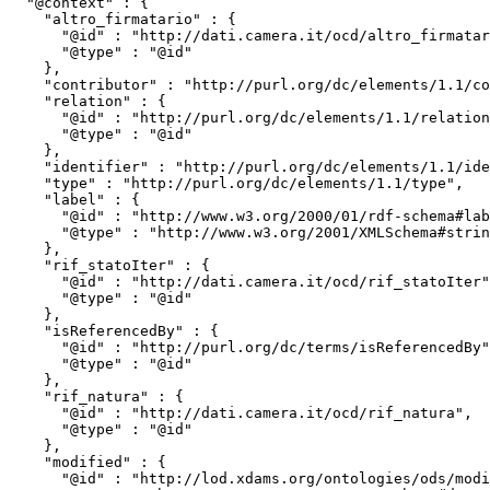
  "@context" : {

    "altro_firmatario" : {

      "@id" : "http://dati.camera.it/ocd/altro_firmatario",

      "@type" : "@id"

    },

    "contributor" : "http://purl.org/dc/elements/1.1/contributor",

    "relation" : {

      "@id" : "http://purl.org/dc/elements/1.1/relation",

      "@type" : "@id"

    },

    "identifier" : "http://purl.org/dc/elements/1.1/identifier",

    "type" : "http://purl.org/dc/elements/1.1/type",

    "label" : {

      "@id" : "http://www.w3.org/2000/01/rdf-schema#label",

      "@type" : "http://www.w3.org/2001/XMLSchema#string"

    },

    "rif_statoIter" : {

      "@id" : "http://dati.camera.it/ocd/rif_statoIter",

      "@type" : "@id"

    },

    "isReferencedBy" : {

      "@id" : "http://purl.org/dc/terms/isReferencedBy",

      "@type" : "@id"

    },

    "rif_natura" : {

      "@id" : "http://dati.camera.it/ocd/rif_natura",

      "@type" : "@id"

    },

    "modified" : {

      "@id" : "http://lod.xdams.org/ontologies/ods/modified",
