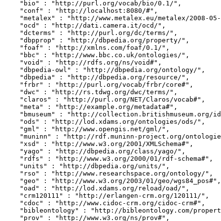
    "bio" : "http://purl.org/vocab/bio/0.1/",

    "conf" : "http://localhost:8080/#",

    "metalex" : "http://www.metalex.eu/metalex/2008-05-02#",

    "ocd" : "http://dati.camera.it/ocd/",

    "dcterms" : "http://purl.org/dc/terms/",

    "dbpprop" : "http://dbpedia.org/property/",

    "foaf" : "http://xmlns.com/foaf/0.1/",

    "bbc" : "http://www.bbc.co.uk/ontologies/",

    "void" : "http://rdfs.org/ns/void#",

    "dbpedia-owl" : "http://dbpedia.org/ontology/",

    "dbpedia" : "http://dbpedia.org/resource/",

    "frbr" : "http://purl.org/vocab/frbr/core#",

    "dwc" : "http://rs.tdwg.org/dwc/terms/",

    "claros" : "http://purl.org/NET/Claros/vocab#",

    "meta" : "http://example.org/metadata#",

    "bmuseum" : "http://collection.britishmuseum.org/id/ontology/",

    "ods" : "http://lod.xdams.org/ontologies/ods/",

    "gml" : "http://www.opengis.net/gml/",

    "muninn" : "http://rdf.muninn-project.org/ontologies/documents#",

    "xsd" : "http://www.w3.org/2001/XMLSchema#",

    "yago" : "http://dbpedia.org/class/yago/",

    "rdfs" : "http://www.w3.org/2000/01/rdf-schema#",

    "units" : "http://dbpedia.org/units/",

    "rso" : "http://www.researchspace.org/ontology/",

    "geo" : "http://www.w3.org/2003/01/geo/wgs84_pos#",

    "oad" : "http://lod.xdams.org/reload/oad/",

    "crm120111" : "http://erlangen-crm.org/120111/",

    "cdoc" : "http://www.cidoc-crm.org/cidoc-crm#",

    "bibleontology" : "http://bibleontology.com/property#",

    "prov" : "http://www.w3.org/ns/prov#",
