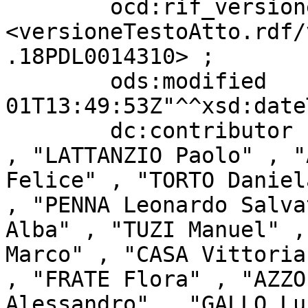
        ocd:rif_versioneTestoAtto  
<versioneTestoAtto.rdf/
.18PDL0014310> ;

        ods:modified               "2021-12-
01T13:49:53Z"^^xsd:date
        dc:contributor             "NITTI Michele" 
, "LATTANZIO Paolo" , "
Felice" , "TORTO Daniel
, "PENNA Leonardo Salva
Alba" , "TUZI Manuel" ,
Marco" , "CASA Vittoria
, "FRATE Flora" , "AZZO
Alessandro" , "GALLO Lu