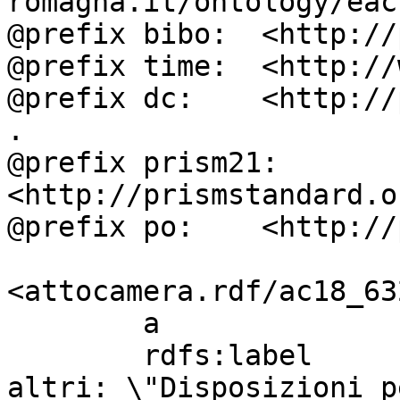
romagna.it/ontology/eac
@prefix bibo:  <http://
@prefix time:  <http://
@prefix dc:    <http://
.

@prefix prism21: 
<http://prismstandard.o
@prefix po:    <http://
<attocamera.rdf/ac18_632
        a                          ocd:atto ;

        rdfs:label                 " MARZANA ed 
altri: \"Disposizioni p