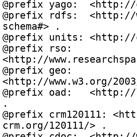
@prefix yago:  <http://
@prefix rdfs:  <http://
schema#> .

@prefix units: <http://
@prefix rso:   
<http://www.researchspa
@prefix geo:   
<http://www.w3.org/2003
@prefix oad:   <http://
.

@prefix crm120111: <htt
crm.org/120111/> .

@prefix cdoc:  <http://