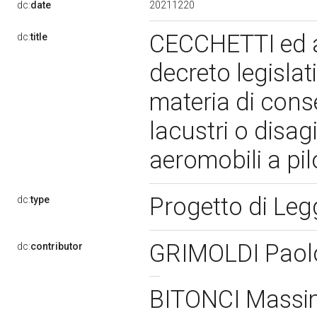
20211220
dc:
date
CECCHETTI ed alt
dc:
title
decreto legislat
materia di cons
lacustri o disagi
aeromobili a pi
Progetto di Le
dc:
type
GRIMOLDI Pao
dc:
contributor
BITONCI Mass