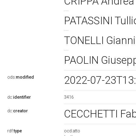
CRIPPA Andre
PATASSINI Tull
TONELLI Giann
PAOLIN Giusep
2022-07-23T13
ods:
modified
3416
dc:
identifier
CECCHETTI Fab
dc:
creator
rdf:
type
ocd:atto