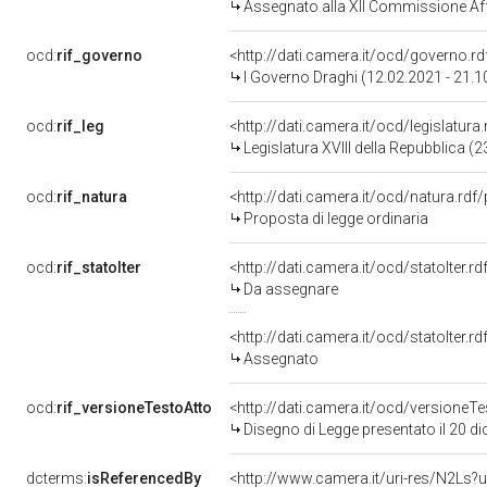
Assegnato alla XII Commissione Affa
ocd:
rif_governo
<http://dati.camera.it/ocd/governo.r
I Governo Draghi (12.02.2021 - 21.1
ocd:
rif_leg
<http://dati.camera.it/ocd/legislatura
Legislatura XVIII della Repubblica 
ocd:
rif_natura
<http://dati.camera.it/ocd/natura.rdf
Proposta di legge ordinaria
ocd:
rif_statoIter
<http://dati.camera.it/ocd/statoIter.
Da assegnare
<http://dati.camera.it/ocd/statoIter.
Assegnato
ocd:
rif_versioneTestoAtto
<http://dati.camera.it/ocd/versione
Disegno di Legge presentato il 20 
dcterms:
isReferencedBy
<http://www.camera.it/uri-res/N2Ls?u