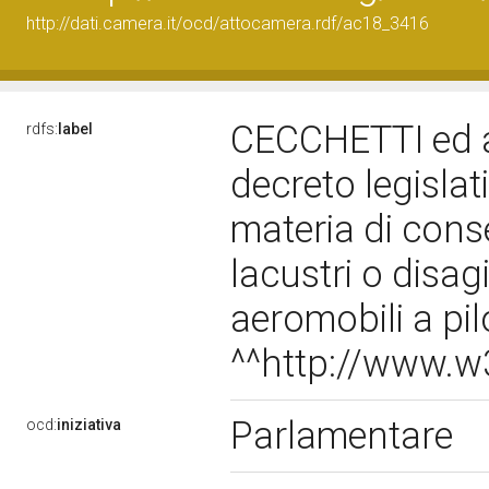
http://dati.camera.it/ocd/attocamera.rdf/ac18_3416
CECCHETTI ed alt
rdfs:
label
decreto legislat
materia di cons
lacustri o disagi
aeromobili a pi
^^http://www.
Parlamentare
ocd:
iniziativa