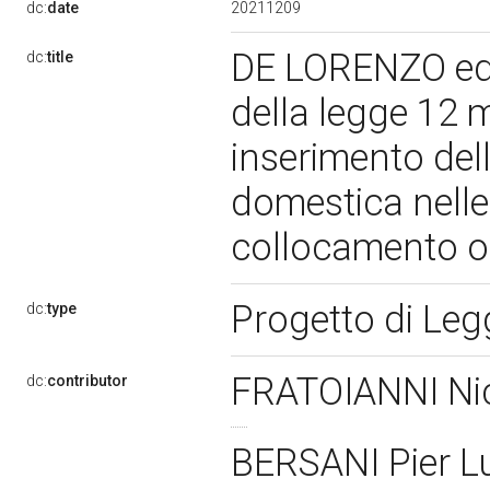
20211209
dc:
date
DE LORENZO ed al
dc:
title
della legge 12 m
inserimento dell
domestica nelle 
collocamento ob
Progetto di Le
dc:
type
FRATOIANNI Ni
dc:
contributor
BERSANI Pier L