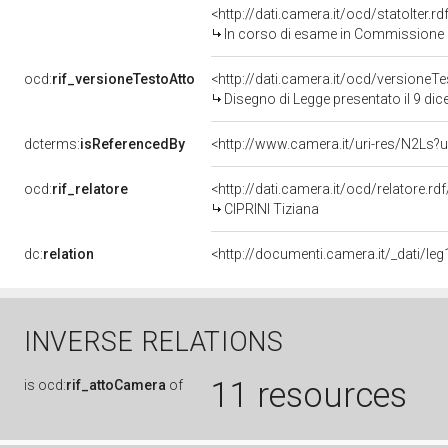
<http://dati.camera.it/ocd/statoIter.
In corso di esame in Commissione
ocd:
rif_versioneTestoAtto
<http://dati.camera.it/ocd/versione
Disegno di Legge presentato il 9 di
dcterms:
isReferencedBy
<http://www.camera.it/uri-res/N2Ls?u
ocd:
rif_relatore
<http://dati.camera.it/ocd/relatore.r
CIPRINI Tiziana
dc:
relation
<http://documenti.camera.it/_dati/l
INVERSE RELATIONS
11 resources
is
ocd:
rif_attoCamera
of