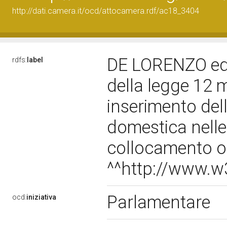
http://dati.camera.it/ocd/attocamera.rdf/ac18_3404
DE LORENZO ed al
rdfs:
label
della legge 12 m
inserimento dell
domestica nelle 
collocamento ob
^^http://www.
Parlamentare
ocd:
iniziativa