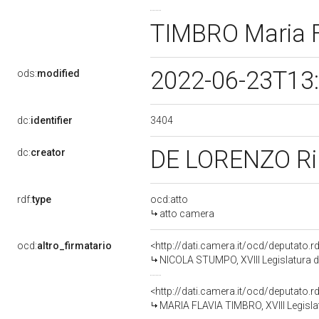
TIMBRO Maria 
2022-06-23T13
ods:
modified
3404
dc:
identifier
DE LORENZO R
dc:
creator
rdf:
type
ocd:atto
atto camera
ocd:
altro_firmatario
<http://dati.camera.it/ocd/deputato.
NICOLA STUMPO, XVIII Legislatura d
<http://dati.camera.it/ocd/deputato.
MARIA FLAVIA TIMBRO, XVIII Legisla