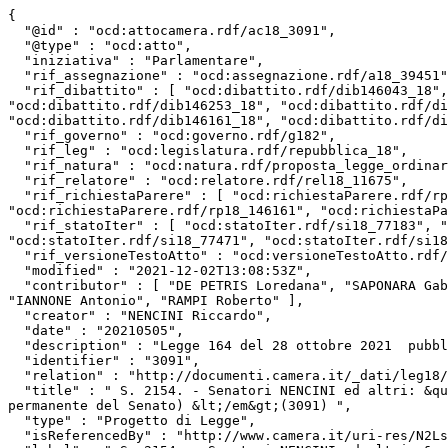
{

  "@id" : "ocd:attocamera.rdf/ac18_3091",

  "@type" : "ocd:atto",

  "iniziativa" : "Parlamentare",

  "rif_assegnazione" : "ocd:assegnazione.rdf/a18_39451",

  "rif_dibattito" : [ "ocd:dibattito.rdf/dib146043_18", "ocd:dibattito.rdf/dib145679_18", "ocd:dibattito.rdf/dib146880_18", "ocd:dibattito.rdf/dib146954_18", 
"ocd:dibattito.rdf/dib146253_18", "ocd:dibattito.rdf/di
"ocd:dibattito.rdf/dib146161_18", "ocd:dibattito.rdf/di
  "rif_governo" : "ocd:governo.rdf/g182",

  "rif_leg" : "ocd:legislatura.rdf/repubblica_18",

  "rif_natura" : "ocd:natura.rdf/proposta_legge_ordinaria",

  "rif_relatore" : "ocd:relatore.rdf/rel18_11675",

  "rif_richiestaParere" : [ "ocd:richiestaParere.rdf/rp18_146043", "ocd:richiestaParere.rdf/rp18_146143", "ocd:richiestaParere.rdf/rp18_146239", 
"ocd:richiestaParere.rdf/rp18_146161", "ocd:richiestaPa
  "rif_statoIter" : [ "ocd:statoIter.rdf/si18_77183", "ocd:statoIter.rdf/si18_76015", "ocd:statoIter.rdf/si18_76061", "ocd:statoIter.rdf/si18_77470", 
"ocd:statoIter.rdf/si18_77471", "ocd:statoIter.rdf/si18
  "rif_versioneTestoAtto" : "ocd:versioneTestoAtto.rdf/vta18_leg.18.pdl.camera.3091.18PDL0141190",

  "modified" : "2021-12-02T13:08:53Z",

  "contributor" : [ "DE PETRIS Loredana", "SAPONARA Gabriella", "LANIECE Albert", "SBROLLINI Daniela", "DE LUCIA Danila", "CANGINI Andrea", "VERDUCCI Francesco", 
"IANNONE Antonio", "RAMPI Roberto" ],

  "creator" : "NENCINI Riccardo",

  "date" : "20210505",

  "description" : "Legge 164 del 28 ottobre 2021  pubblicata nella Gazzetta Ufficiale n. 277 del 20 novembre 2021 ",

  "identifier" : "3091",

  "relation" : "http://documenti.camera.it/_dati/leg18/lavori/stampati/pdf/18PDL0141190.pdf",

  "title" : " S. 2154. - Senatori NENCINI ed altri: &quot;Istituzione della Giornata nazionale dello spettacolo&quot; &lt;em&gt;(approvata dalla 7&ordf; Commissione 
permanente del Senato) &lt;/em&gt;(3091) ",

  "type" : "Progetto di Legge",

  "isReferencedBy" : "http://www.camera.it/uri-res/N2Ls?urn:camera-it:parlamento:scheda.progetto.legge:camera;18.legislatura;3091",
