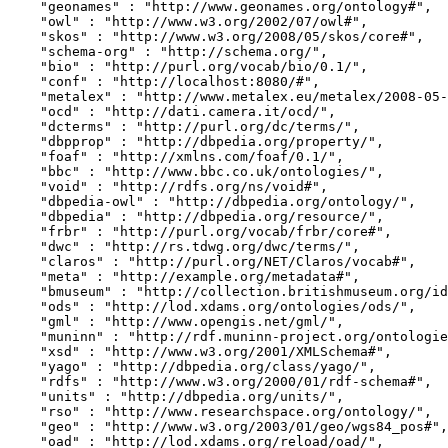
    "geonames" : "http://www.geonames.org/ontology#",

    "owl" : "http://www.w3.org/2002/07/owl#",

    "skos" : "http://www.w3.org/2008/05/skos/core#",

    "schema-org" : "http://schema.org/",

    "bio" : "http://purl.org/vocab/bio/0.1/",

    "conf" : "http://localhost:8080/#",

    "metalex" : "http://www.metalex.eu/metalex/2008-05-02#",

    "ocd" : "http://dati.camera.it/ocd/",

    "dcterms" : "http://purl.org/dc/terms/",

    "dbpprop" : "http://dbpedia.org/property/",

    "foaf" : "http://xmlns.com/foaf/0.1/",

    "bbc" : "http://www.bbc.co.uk/ontologies/",

    "void" : "http://rdfs.org/ns/void#",

    "dbpedia-owl" : "http://dbpedia.org/ontology/",

    "dbpedia" : "http://dbpedia.org/resource/",

    "frbr" : "http://purl.org/vocab/frbr/core#",

    "dwc" : "http://rs.tdwg.org/dwc/terms/",

    "claros" : "http://purl.org/NET/Claros/vocab#",

    "meta" : "http://example.org/metadata#",

    "bmuseum" : "http://collection.britishmuseum.org/id/ontology/",

    "ods" : "http://lod.xdams.org/ontologies/ods/",

    "gml" : "http://www.opengis.net/gml/",

    "muninn" : "http://rdf.muninn-project.org/ontologies/documents#",

    "xsd" : "http://www.w3.org/2001/XMLSchema#",

    "yago" : "http://dbpedia.org/class/yago/",

    "rdfs" : "http://www.w3.org/2000/01/rdf-schema#",

    "units" : "http://dbpedia.org/units/",

    "rso" : "http://www.researchspace.org/ontology/",

    "geo" : "http://www.w3.org/2003/01/geo/wgs84_pos#",

    "oad" : "http://lod.xdams.org/reload/oad/",
