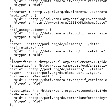
      "@id" : "http://dati.camera.it/ocd/rif_richiestaParere",

      "@type" : "@id"

    },

    "creator" : "http://purl.org/dc/elements/1.1/creator",

    "modified" : {

      "@id" : "http://lod.xdams.org/ontologies/ods/modified",

      "@type" : "http://www.w3.org/2001/XMLSchema#dateTime"

    },

    "rif_assegnazione" : {

      "@id" : "http://dati.camera.it/ocd/rif_assegnazione",

      "@type" : "@id"

    },

    "date" : "http://purl.org/dc/elements/1.1/date",

    "rif_relatore" : {

      "@id" : "http://dati.camera.it/ocd/rif_relatore",

      "@type" : "@id"

    },

    "identifier" : "http://purl.org/dc/elements/1.1/identifier",

    "iniziativa" : "http://dati.camera.it/ocd/iniziativa",

    "title" : "http://purl.org/dc/elements/1.1/title",

    "type" : "http://purl.org/dc/elements/1.1/type",

    "rif_versioneTestoAtto" : {

      "@id" : "http://dati.camera.it/ocd/rif_versioneTestoAtto",

      "@type" : "@id"

    },

    "description" : "http://purl.org/dc/elements/1.1/description",

    "isReferencedBy" : {

      "@id" : "http://purl.org/dc/terms/isReferencedBy",

      "@type" : "@id"

    },
