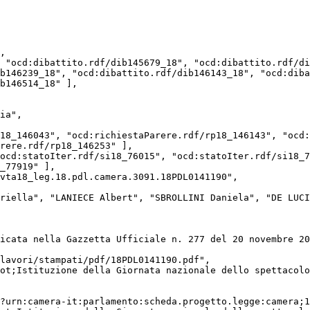
b146239_18", "ocd:dibattito.rdf/dib146143_18", "ocd:diba
b146514_18" ],

rere.rdf/rp18_146253" ],

_77919" ],
