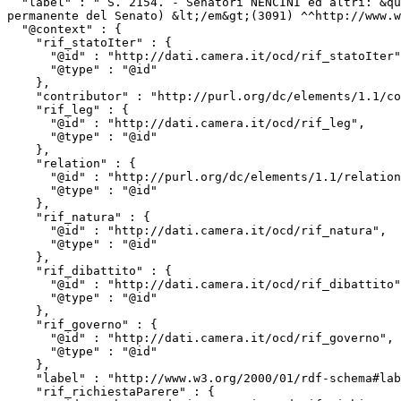
  "label" : " S. 2154. - Senatori NENCINI ed altri: &quot;Istituzione della Giornata nazionale dello spettacolo&quot; &lt;em&gt;(approvata dalla 7&ordf; Commissione 
permanente del Senato) &lt;/em&gt;(3091) ^^http://www.w
  "@context" : {

    "rif_statoIter" : {

      "@id" : "http://dati.camera.it/ocd/rif_statoIter",

      "@type" : "@id"

    },

    "contributor" : "http://purl.org/dc/elements/1.1/contributor",

    "rif_leg" : {

      "@id" : "http://dati.camera.it/ocd/rif_leg",

      "@type" : "@id"

    },

    "relation" : {

      "@id" : "http://purl.org/dc/elements/1.1/relation",

      "@type" : "@id"

    },

    "rif_natura" : {

      "@id" : "http://dati.camera.it/ocd/rif_natura",

      "@type" : "@id"

    },

    "rif_dibattito" : {

      "@id" : "http://dati.camera.it/ocd/rif_dibattito",

      "@type" : "@id"

    },

    "rif_governo" : {

      "@id" : "http://dati.camera.it/ocd/rif_governo",

      "@type" : "@id"

    },

    "label" : "http://www.w3.org/2000/01/rdf-schema#label",

    "rif_richiestaParere" : {
