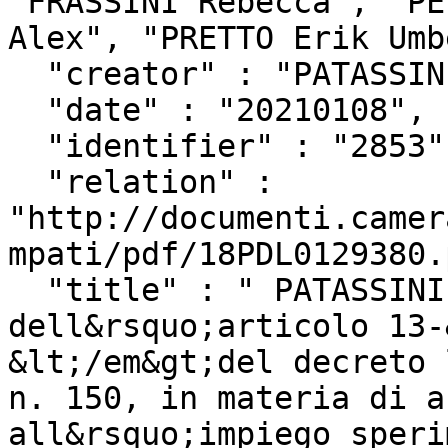
"FRASSINI Rebecca", "PE
Alex", "PRETTO Erik Umb
  "creator" : "PATASSINI Tullio",

  "date" : "20210108",

  "identifier" : "2853",

  "relation" : 
"http://documenti.camer
mpati/pdf/18PDL0129380.
  "title" : " PATASSINI ed altri: \"Introduzione 
dell&rsquo;articolo 13-
&lt;/em&gt;del decreto 
n. 150, in materia di a
all&rsquo;impiego speri