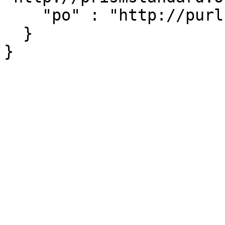
    "po" : "http://purl.org/ontology/po/"

  }
