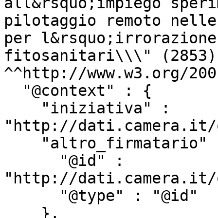
all&rsquo;impiego speri
pilotaggio remoto nelle
per l&rsquo;irrorazione
fitosanitari\\\" (2853) 
^^http://www.w3.org/200
  "@context" : {

    "iniziativa" : 
"http://dati.camera.it/
    "altro_firmatario" : {

      "@id" : 
"http://dati.camera.it/
      "@type" : "@id"

    },
