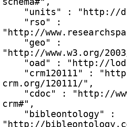
schema#",

    "units" : "http://dbpedia.org/units/",

    "rso" : 
"http://www.researchspa
    "geo" : 
"http://www.w3.org/2003
    "oad" : "http://lod.xdams.org/reload/oad/",

    "crm120111" : "http://erlangen-
crm.org/120111/",

    "cdoc" : "http://www.cidoc-crm.org/cidoc-
crm#",

    "bibleontology" : 
"http://bibleontology.c