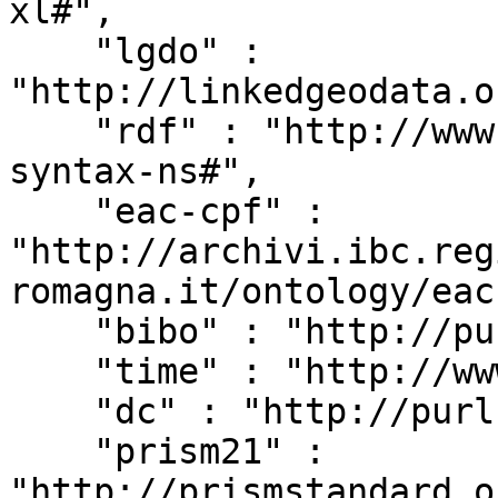
xl#",

    "lgdo" : 
"http://linkedgeodata.o
    "rdf" : "http://www.w3.org/1999/02/22-rdf-
syntax-ns#",

    "eac-cpf" : 
"http://archivi.ibc.reg
romagna.it/ontology/eac
    "bibo" : "http://purl.org/ontology/bibo/",

    "time" : "http://www.w3.org/2006/time#",

    "dc" : "http://purl.org/dc/elements/1.1/",

    "prism21" : 
"http://prismstandard.o