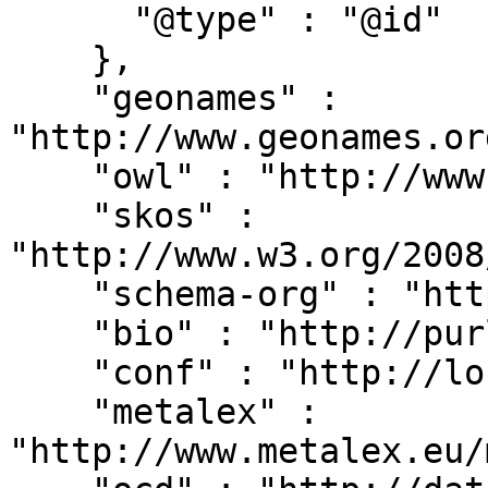
      "@type" : "@id"

    },

    "geonames" : 
"http://www.geonames.or
    "owl" : "http://www.w3.org/2002/07/owl#",

    "skos" : 
"http://www.w3.org/2008
    "schema-org" : "http://schema.org/",

    "bio" : "http://purl.org/vocab/bio/0.1/",

    "conf" : "http://localhost:8080/#",

    "metalex" : 
"http://www.metalex.eu/