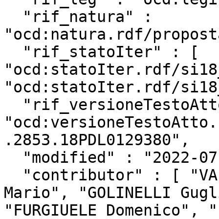
  "rif_natura" : 
"ocd:natura.rdf/propost
  "rif_statoIter" : [ 
"ocd:statoIter.rdf/si18
"ocd:statoIter.rdf/si18
  "rif_versioneTestoAtto" : 
"ocd:versioneTestoAtto.
.2853.18PDL0129380",

  "modified" : "2022-07-23T12:59:32Z",

  "contributor" : [ "VALLOTTO Sergio", "LOLINI 
Mario", "GOLINELLI Gugl
"FURGIUELE Domenico", "