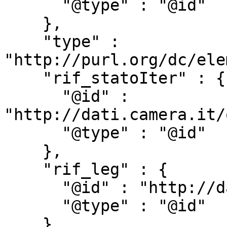
      "@type" : "@id"

    },

    "type" : 
"http://purl.org/dc/ele
    "rif_statoIter" : {

      "@id" : 
"http://dati.camera.it/
      "@type" : "@id"

    },

    "rif_leg" : {

      "@id" : "http://dati.camera.it/ocd/rif_leg",

      "@type" : "@id"

    },
