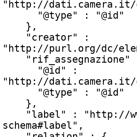
"http://dati.camera.it/
      "@type" : "@id"

    },

    "creator" : 
"http://purl.org/dc/ele
    "rif_assegnazione" : {

      "@id" : 
"http://dati.camera.it/
      "@type" : "@id"

    },

    "label" : "http://www.w3.org/2000/01/rdf-
schema#label",

    "relation" : {
