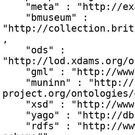
    "meta" : "http://example.org/metadata#",

    "bmuseum" : 
"http://collection.brit
,

    "ods" : 
"http://lod.xdams.org/o
    "gml" : "http://www.opengis.net/gml/",

    "muninn" : "http://rdf.muninn-
project.org/ontologies/
    "xsd" : "http://www.w3.org/2001/XMLSchema#",

    "yago" : "http://dbpedia.org/class/yago/",

    "rdfs" : "http://www.w3.org/2000/01/rdf-