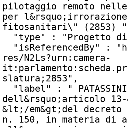
pilotaggio remoto nelle
per l&rsquo;irrorazione
fitosanitari\" (2853) ",
  "type" : "Progetto di Legge",

  "isReferencedBy" : "http://www.camera.it/uri-
res/N2Ls?urn:camera-
it:parlamento:scheda.pr
slatura;2853",

  "label" : " PATASSINI ed altri: \\\"Introduzione 
dell&rsquo;articolo 13-
&lt;/em&gt;del decreto 
n. 150, in materia di a