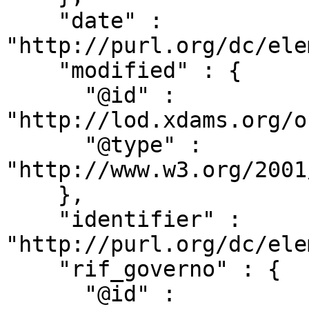
    "date" : 
"http://purl.org/dc/ele
    "modified" : {

      "@id" : 
"http://lod.xdams.org/o
      "@type" : 
"http://www.w3.org/2001
    },

    "identifier" : 
"http://purl.org/dc/ele
    "rif_governo" : {

      "@id" : 