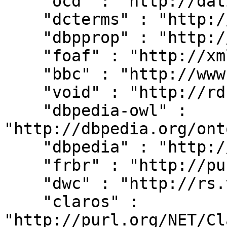
    "ocd" : "http://dati.camera.it/ocd/",

    "dcterms" : "http://purl.org/dc/terms/",

    "dbpprop" : "http://dbpedia.org/property/",

    "foaf" : "http://xmlns.com/foaf/0.1/",

    "bbc" : "http://www.bbc.co.uk/ontologies/",

    "void" : "http://rdfs.org/ns/void#",

    "dbpedia-owl" : 
"http://dbpedia.org/ont
    "dbpedia" : "http://dbpedia.org/resource/",

    "frbr" : "http://purl.org/vocab/frbr/core#",

    "dwc" : "http://rs.tdwg.org/dwc/terms/",

    "claros" : 
"http://purl.org/NET/Cl