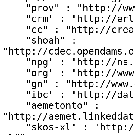
    "prov" : "http://www.w3.org/ns/prov#",

    "crm" : "http://erlangen-crm.org/current/",

    "cc" : "http://creativecommons.org/ns#",

    "shoah" : 
"http://cdec.opendams.o
    "npg" : "http://ns.nature.com/terms/",

    "org" : "http://www.w3.org/ns/org#",

    "gn" : "http://www.geonames.org/ontology#",

    "ibc" : "http://dati.ibc.it/ibc/",

    "aemetonto" : 
"http://aemet.linkeddat
    "skos-xl" : "http://www.w3.org/2008/05/skos-