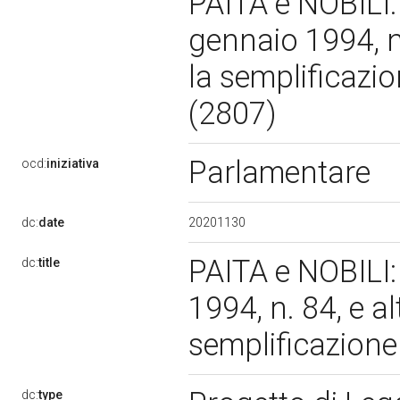
PAITA e NOBILI:
gennaio 1994, n.
la semplificazio
(2807)
Parlamentare
ocd:
iniziativa
20201130
dc:
date
PAITA e NOBILI:
dc:
title
1994, n. 84, e al
semplificazione
dc:
type