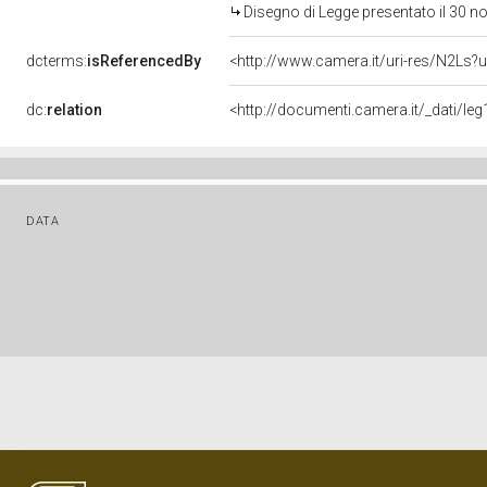
Disegno di Legge presentato il 30 
dcterms:
isReferencedBy
<http://www.camera.it/uri-res/N2Ls?u
dc:
relation
<http://documenti.camera.it/_dati/l
DATA