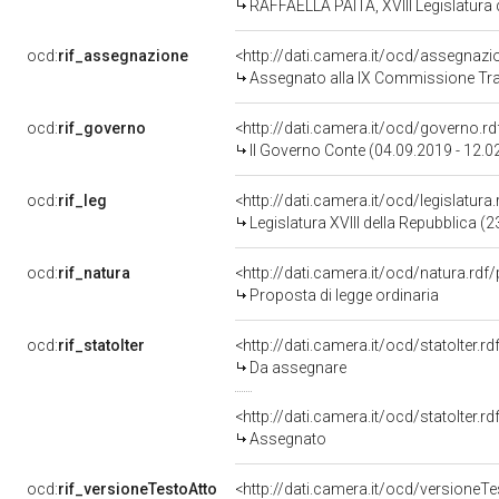
RAFFAELLA PAITA, XVIII Legislatura 
ocd:
rif_assegnazione
<http://dati.camera.it/ocd/assegnaz
Assegnato alla IX Commissione Tras
ocd:
rif_governo
<http://dati.camera.it/ocd/governo.r
II Governo Conte (04.09.2019 - 12.0
ocd:
rif_leg
<http://dati.camera.it/ocd/legislatura
Legislatura XVIII della Repubblica 
ocd:
rif_natura
<http://dati.camera.it/ocd/natura.rdf
Proposta di legge ordinaria
ocd:
rif_statoIter
<http://dati.camera.it/ocd/statoIter.
Da assegnare
<http://dati.camera.it/ocd/statoIter.
Assegnato
ocd:
rif_versioneTestoAtto
<http://dati.camera.it/ocd/versione