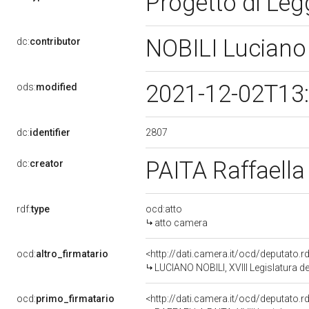
Progetto di Le
NOBILI Lucian
dc:
contributor
2021-12-02T13
ods:
modified
2807
dc:
identifier
PAITA Raffaell
dc:
creator
rdf:
type
ocd:atto
atto camera
ocd:
altro_firmatario
<http://dati.camera.it/ocd/deputato.
LUCIANO NOBILI, XVIII Legislatura d
ocd:
primo_firmatario
<http://dati.camera.it/ocd/deputato.