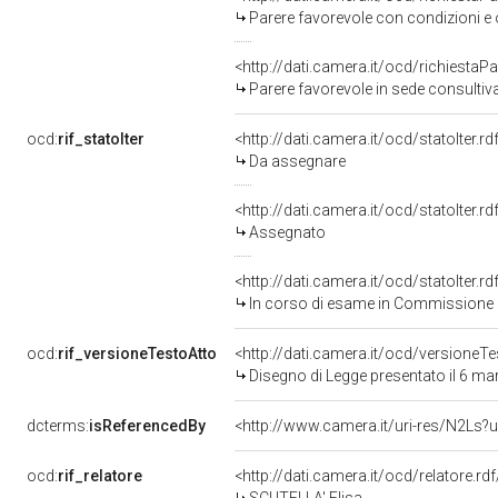
Parere favorevole con condizioni e 
<http://dati.camera.it/ocd/richiesta
Parere favorevole in sede consultiv
ocd:
rif_statoIter
<http://dati.camera.it/ocd/statoIter.
Da assegnare
<http://dati.camera.it/ocd/statoIter.
Assegnato
<http://dati.camera.it/ocd/statoIter.
In corso di esame in Commissione
ocd:
rif_versioneTestoAtto
<http://dati.camera.it/ocd/versione
Disegno di Legge presentato il 6 m
dcterms:
isReferencedBy
<http://www.camera.it/uri-res/N2Ls?u
ocd:
rif_relatore
<http://dati.camera.it/ocd/relatore.r