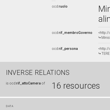
Min
ocd:
ruolo
ali
ocd:
rif_membroGoverno
<http:
Minis
ocd:
rif_persona
<http:/
TERE
INVERSE RELATIONS
16 resources
is
ocd:
rif_attoCamera
of
DATA