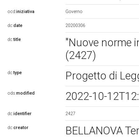
Governo
ocd:
iniziativa
20200306
dc:
date
"Nuove norme in 
dc:
title
(2427)
Progetto di Le
dc:
type
2022-10-12T12
ods:
modified
2427
dc:
identifier
BELLANOVA Te
dc:
creator