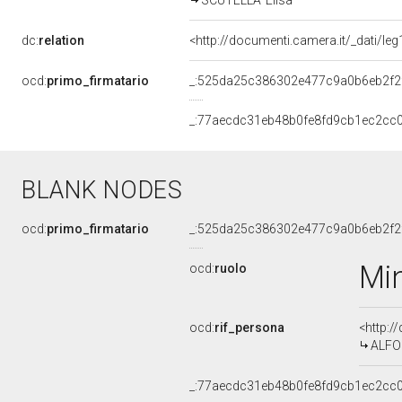
SCUTELLA' Elisa
dc:
relation
<http://documenti.camera.it/_dati/l
ocd:
primo_firmatario
_:525da25c386302e477c9a0b6eb2f2
_:77aecdc31eb48b0fe8fd9cb1ec2cc
BLANK NODES
ocd:
primo_firmatario
_:525da25c386302e477c9a0b6eb2f2
Min
ocd:
ruolo
ocd:
rif_persona
<http:/
ALFO
_:77aecdc31eb48b0fe8fd9cb1ec2cc