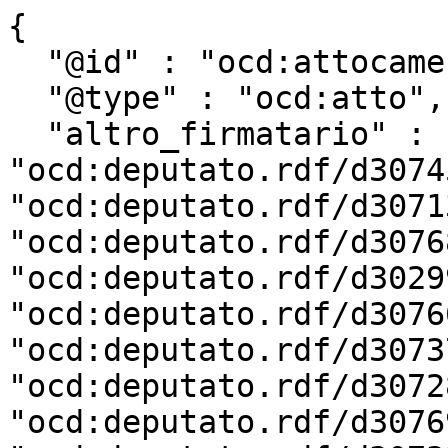
{

  "@id" : "ocd:attocamera.rdf/ac18_1820",

  "@type" : "ocd:atto",

  "altro_firmatario" : [ 
"ocd:deputato.rdf/d3074
"ocd:deputato.rdf/d3071
"ocd:deputato.rdf/d3076
"ocd:deputato.rdf/d3029
"ocd:deputato.rdf/d3076
"ocd:deputato.rdf/d3073
"ocd:deputato.rdf/d3072
"ocd:deputato.rdf/d3076