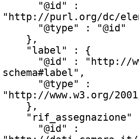
      "@id" : 
"http://purl.org/dc/ele
      "@type" : "@id"

    },

    "label" : {

      "@id" : "http://www.w3.org/2000/01/rdf-
schema#label",

      "@type" : 
"http://www.w3.org/2001
    },

    "rif_assegnazione" : {

      "@id" : 