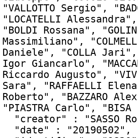
"VALLOTTO Sergio", "BAD
"LOCATELLI Alessandra",
"BOLDI Rossana", "GOLIN
Massimiliano", "COLMELL
Daniele", "COLLA Jari",
Igor Giancarlo", "MACCA
Riccardo Augusto", "VIV
Sara", "RAFFAELLI Elena
Roberto", "BAZZARO Alex
"PIASTRA Carlo", "BISA 
  "creator" : "SASSO Rossano",

  "date" : "20190502",
