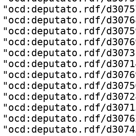
"ocd:deputato.rdf/d3075
"ocd:deputato.rdf/d3076
"ocd:deputato.rdf/d3075
"ocd:deputato.rdf/d3076
"ocd:deputato.rdf/d3073
"ocd:deputato.rdf/d3071
"ocd:deputato.rdf/d3076
"ocd:deputato.rdf/d3075
"ocd:deputato.rdf/d3072
"ocd:deputato.rdf/d3071
"ocd:deputato.rdf/d3076
"ocd:deputato.rdf/d3074