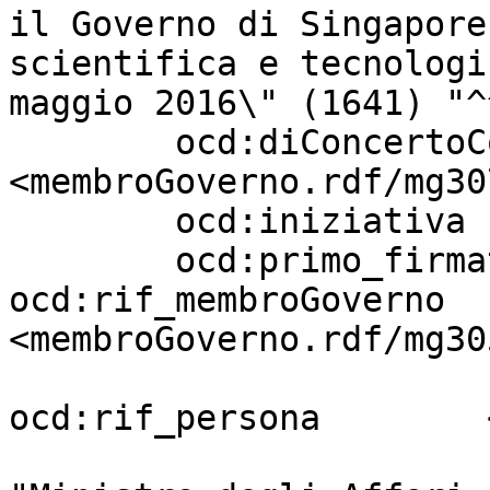
il Governo di Singapore
scientifica e tecnologi
maggio 2016\" (1641) "^
        ocd:diConcertoCon          
<membroGoverno.rdf/mg30
        ocd:iniziativa             "Governo" ;

        ocd:primo_firmatario       [ 
ocd:rif_membroGoverno  
<membroGoverno.rdf/mg30
ocd:rif_persona        
                                     