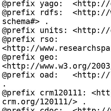
@prefix yago:  <http://
@prefix rdfs:  <http://
schema#> .

@prefix units: <http://
@prefix rso:   
<http://www.researchspa
@prefix geo:   
<http://www.w3.org/2003
@prefix oad:   <http://
.

@prefix crm120111: <htt
crm.org/120111/> .

@prefix cdoc:  <http://