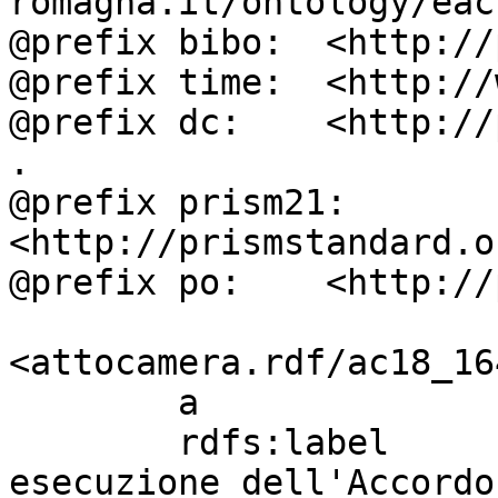
romagna.it/ontology/eac
@prefix bibo:  <http://
@prefix time:  <http://
@prefix dc:    <http://
.

@prefix prism21: 
<http://prismstandard.o
@prefix po:    <http://
<attocamera.rdf/ac18_164
        a                          ocd:atto ;

        rdfs:label                 " \"Ratifica ed 
esecuzione dell'Accordo