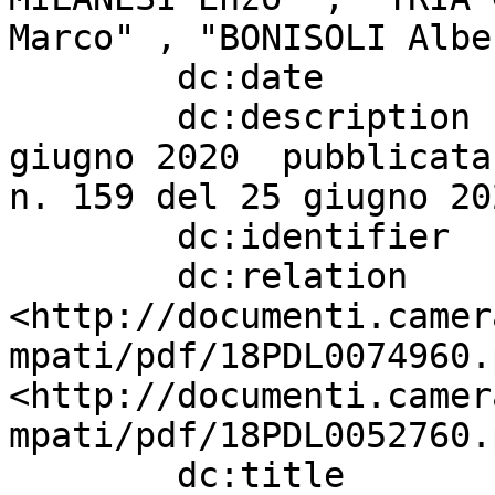
Marco" , "BONISOLI Albe
        dc:date                    "20190301" ;

        dc:description             "Legge 66 del 5 
giugno 2020  pubblicata
n. 159 del 25 giugno 20
        dc:identifier              "1641" ;

        dc:relation                
<http://documenti.camer
mpati/pdf/18PDL0074960.
<http://documenti.camer
mpati/pdf/18PDL0052760.
        dc:title                   " \"Ratifica ed 