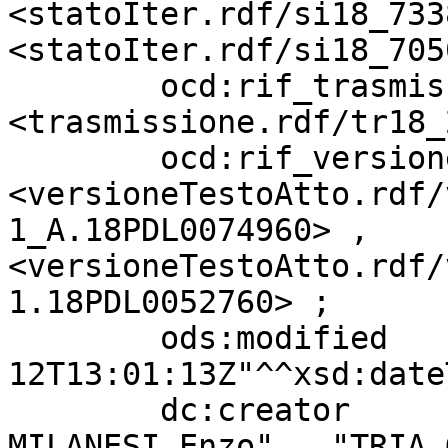
<statoIter.rdf/si18_733
<statoIter.rdf/si18_705
        ocd:rif_trasmissione       
<trasmissione.rdf/tr18_
        ocd:rif_versioneTestoAtto  
<versioneTestoAtto.rdf/
1_A.18PDL0074960> , 
<versioneTestoAtto.rdf/
1.18PDL0052760> ;

        ods:modified               "2022-10-
12T13:01:13Z"^^xsd:date
        dc:creator                 "MOAVERO 
MILANESI Enzo" , "TRIA 