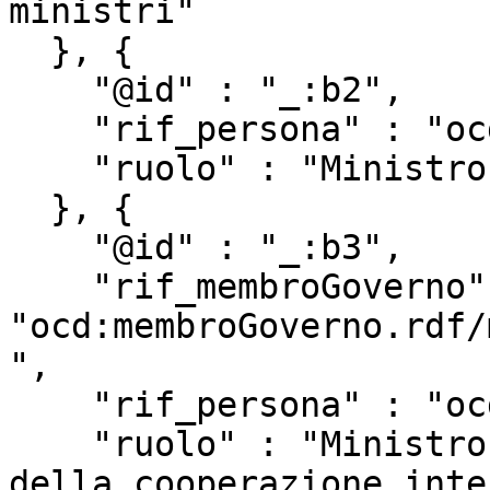
ministri"

  }, {

    "@id" : "_:b2",

    "rif_persona" : "ocd:persona.rdf/p306087",

    "ruolo" : "Ministro della Giustizia"

  }, {

    "@id" : "_:b3",

    "rif_membroGoverno" : 
"ocd:membroGoverno.rdf/
",

    "rif_persona" : "ocd:persona.rdf/p305011",

    "ruolo" : "Ministro degli Affari esteri e 
della cooperazione inte