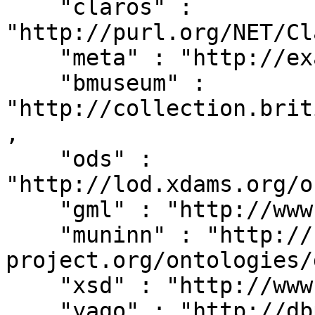
    "claros" : 
"http://purl.org/NET/Cl
    "meta" : "http://example.org/metadata#",

    "bmuseum" : 
"http://collection.brit
,

    "ods" : 
"http://lod.xdams.org/o
    "gml" : "http://www.opengis.net/gml/",

    "muninn" : "http://rdf.muninn-
project.org/ontologies/
    "xsd" : "http://www.w3.org/2001/XMLSchema#",

    "yago" : "http://dbpedia.org/class/yago/",
