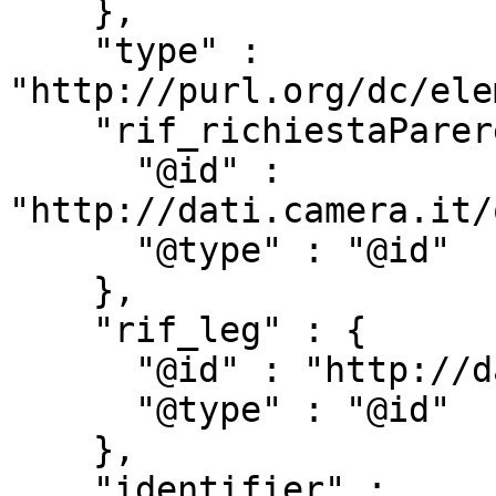
    },

    "type" : 
"http://purl.org/dc/ele
    "rif_richiestaParere" : {

      "@id" : 
"http://dati.camera.it/
      "@type" : "@id"

    },

    "rif_leg" : {

      "@id" : "http://dati.camera.it/ocd/rif_leg",

      "@type" : "@id"

    },

    "identifier" : 