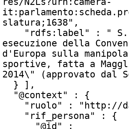
res/N2Ls?urn:camera-
it:parlamento:scheda.pr
slatura;1638",

    "rdfs:label" : " S. 773. - \"Ratifica ed 
esecuzione della Conven
d'Europa sulla manipola
sportive, fatta a Maggl
2014\" (approvato dal S
  } ],

  "@context" : {

    "ruolo" : "http://dati.camera.it/ocd/ruolo",

    "rif_persona" : {

      "@id" : 