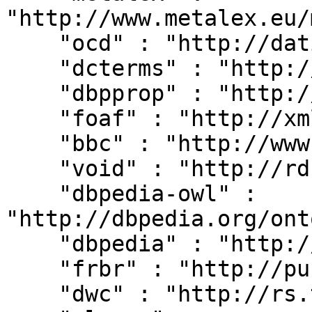
"http://www.metalex.eu/
    "ocd" : "http://dati.camera.it/ocd/",

    "dcterms" : "http://purl.org/dc/terms/",

    "dbpprop" : "http://dbpedia.org/property/",

    "foaf" : "http://xmlns.com/foaf/0.1/",

    "bbc" : "http://www.bbc.co.uk/ontologies/",

    "void" : "http://rdfs.org/ns/void#",

    "dbpedia-owl" : 
"http://dbpedia.org/ont
    "dbpedia" : "http://dbpedia.org/resource/",

    "frbr" : "http://purl.org/vocab/frbr/core#",

    "dwc" : "http://rs.tdwg.org/dwc/terms/",
