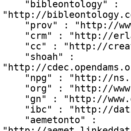
    "bibleontology" : 
"http://bibleontology.c
    "prov" : "http://www.w3.org/ns/prov#",

    "crm" : "http://erlangen-crm.org/current/",

    "cc" : "http://creativecommons.org/ns#",

    "shoah" : 
"http://cdec.opendams.o
    "npg" : "http://ns.nature.com/terms/",

    "org" : "http://www.w3.org/ns/org#",

    "gn" : "http://www.geonames.org/ontology#",

    "ibc" : "http://dati.ibc.it/ibc/",

    "aemetonto" : 
"http://aemet.linkeddat