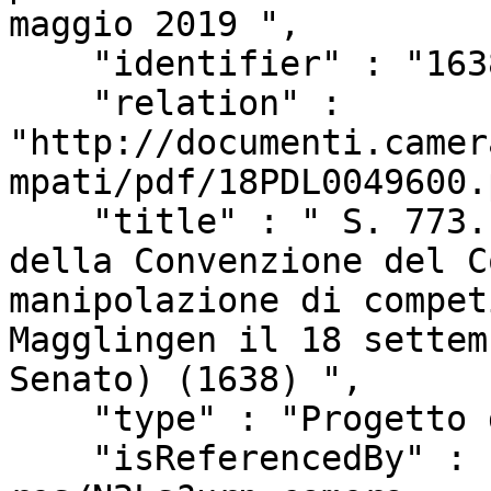
maggio 2019 ",

    "identifier" : "1638",

    "relation" : 
"http://documenti.camer
mpati/pdf/18PDL0049600.
    "title" : " S. 773. - \"Ratifica ed esecuzione 
della Convenzione del C
manipolazione di compet
Magglingen il 18 settem
Senato) (1638) ",

    "type" : "Progetto di Legge",

    "isReferencedBy" : "http://www.camera.it/uri-