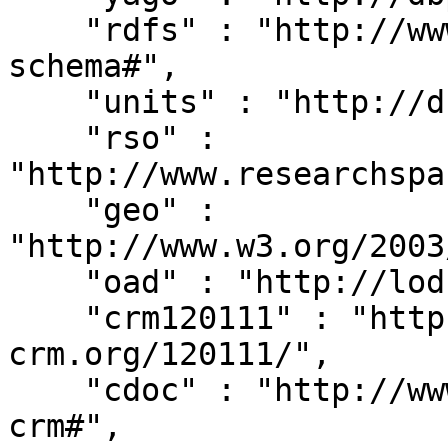
    "rdfs" : "http://www.w3.org/2000/01/rdf-
schema#",

    "units" : "http://dbpedia.org/units/",

    "rso" : 
"http://www.researchspa
    "geo" : 
"http://www.w3.org/2003
    "oad" : "http://lod.xdams.org/reload/oad/",

    "crm120111" : "http://erlangen-
crm.org/120111/",

    "cdoc" : "http://www.cidoc-crm.org/cidoc-
crm#",
