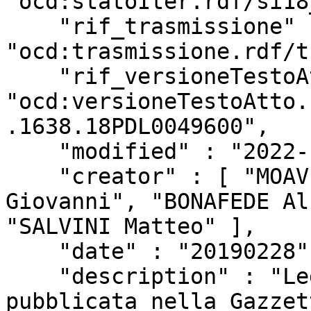
"ocd:statoIter.rdf/si18
    "rif_trasmissione" : 
"ocd:trasmissione.rdf/t
    "rif_versioneTestoAtto" : 
"ocd:versioneTestoAtto.
.1638.18PDL0049600",

    "modified" : "2022-10-12T13:01:05Z",

    "creator" : [ "MOAVERO MILANESI Enzo", "TRIA 
Giovanni", "BONAFEDE Al
"SALVINI Matteo" ],

    "date" : "20190228",

    "description" : "Legge 39 del 3 maggio 2019  
pubblicata nella Gazzet