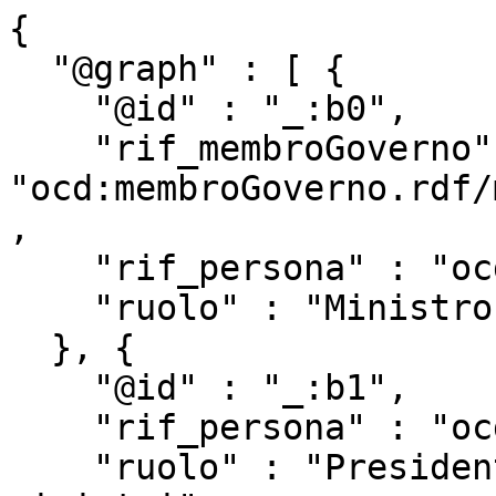
{

  "@graph" : [ {

    "@id" : "_:b0",

    "rif_membroGoverno" : 
"ocd:membroGoverno.rdf/
,

    "rif_persona" : "ocd:persona.rdf/p302741",

    "ruolo" : "Ministro dell'Interno"

  }, {

    "@id" : "_:b1",

    "rif_persona" : "ocd:persona.rdf/p307926",

    "ruolo" : "Presidente del Consiglio dei 