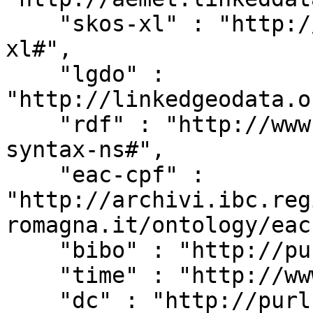
    "skos-xl" : "http://www.w3.org/2008/05/skos-
xl#",

    "lgdo" : 
"http://linkedgeodata.o
    "rdf" : "http://www.w3.org/1999/02/22-rdf-
syntax-ns#",

    "eac-cpf" : 
"http://archivi.ibc.reg
romagna.it/ontology/eac
    "bibo" : "http://purl.org/ontology/bibo/",

    "time" : "http://www.w3.org/2006/time#",

    "dc" : "http://purl.org/dc/elements/1.1/",
