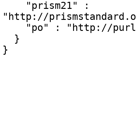
    "prism21" : 
"http://prismstandard.o
    "po" : "http://purl.org/ontology/po/"

  }
