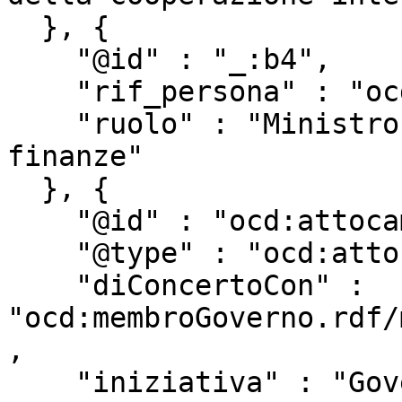
  }, {

    "@id" : "_:b4",

    "rif_persona" : "ocd:persona.rdf/p307925",

    "ruolo" : "Ministro dell'Economia e delle 
finanze"

  }, {

    "@id" : "ocd:attocamera.rdf/ac18_1638",

    "@type" : "ocd:atto",

    "diConcertoCon" : 
"ocd:membroGoverno.rdf/
,

    "iniziativa" : "Governo",
