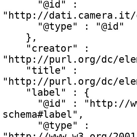
      "@id" : 
"http://dati.camera.it/
      "@type" : "@id"

    },

    "creator" : 
"http://purl.org/dc/ele
    "title" : 
"http://purl.org/dc/ele
    "label" : {

      "@id" : "http://www.w3.org/2000/01/rdf-
schema#label",

      "@type" : 
"http://www.w3.org/2001