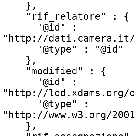
    },

    "rif_relatore" : {

      "@id" : 
"http://dati.camera.it/
      "@type" : "@id"

    },

    "modified" : {

      "@id" : 
"http://lod.xdams.org/o
      "@type" : 
"http://www.w3.org/2001
    },
