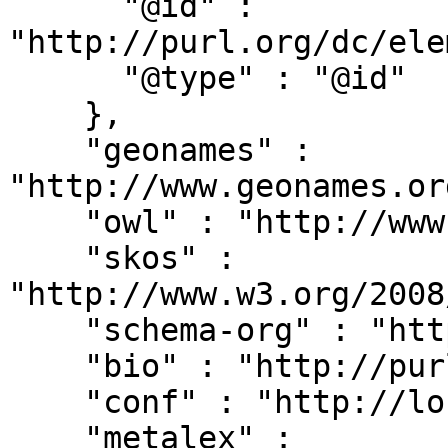
      "@id" : 
"http://purl.org/dc/ele
      "@type" : "@id"

    },

    "geonames" : 
"http://www.geonames.or
    "owl" : "http://www.w3.org/2002/07/owl#",

    "skos" : 
"http://www.w3.org/2008
    "schema-org" : "http://schema.org/",

    "bio" : "http://purl.org/vocab/bio/0.1/",

    "conf" : "http://localhost:8080/#",

    "metalex" : 