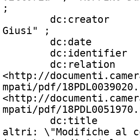
;

        dc:creator                 "BARTOLOZZI 
Giusi" ;

        dc:date                    "20180725" ;

        dc:identifier              "1003" ;

        dc:relation                
<http://documenti.camer
mpati/pdf/18PDL0039020.
<http://documenti.camer
mpati/pdf/18PDL0051970.
        dc:title                   " BARTOLOZZI ed 
altri: \"Modifiche al c