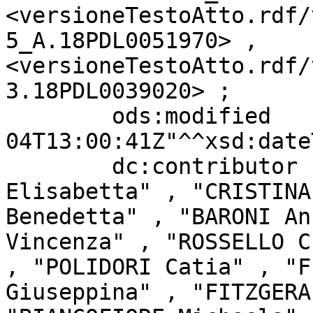
<versioneTestoAtto.rdf/
5_A.18PDL0051970> , 
<versioneTestoAtto.rdf/
3.18PDL0039020> ;

        ods:modified               "2022-10-
04T13:00:41Z"^^xsd:date
        dc:contributor             "RIPANI 
Elisabetta" , "CRISTINA
Benedetta" , "BARONI An
Vincenza" , "ROSSELLO C
, "POLIDORI Catia" , "F
Giuseppina" , "FITZGERA