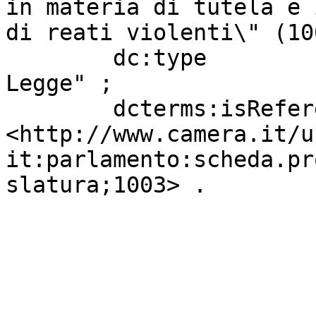
in materia di tutela e 
di reati violenti\" (10
        dc:type                    "Progetto di 
Legge" ;

        dcterms:isReferencedBy     
<http://www.camera.it/u
it:parlamento:scheda.pr