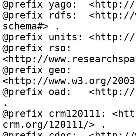
@prefix yago:  <http://
@prefix rdfs:  <http://
schema#> .

@prefix units: <http://
@prefix rso:   
<http://www.researchspa
@prefix geo:   
<http://www.w3.org/2003
@prefix oad:   <http://
.

@prefix crm120111: <htt
crm.org/120111/> .

@prefix cdoc:  <http://