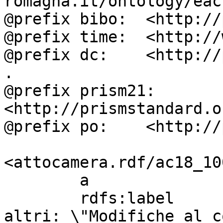
romagna.it/ontology/eac
@prefix bibo:  <http://
@prefix time:  <http://
@prefix dc:    <http://
.

@prefix prism21: 
<http://prismstandard.o
@prefix po:    <http://
<attocamera.rdf/ac18_100
        a                          ocd:atto ;

        rdfs:label                 " BARTOLOZZI ed 
altri: \"Modifiche al c