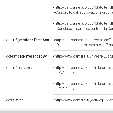
<http://dati.camera.it/ocd/statoIter.
Assorbito dall'approvazione di pdl 
<http://dati.camera.it/ocd/statoIter.
Concluso l'esame da parte della Com
ocd:
rif_versioneTestoAtto
<http://dati.camera.it/ocd/versione
Disegno di Legge presentato il 17 
dcterms:
isReferencedBy
<http://www.camera.it/uri-res/N2Ls?u
ocd:
rif_relatore
<http://dati.camera.it/ocd/relatore.rd
LEVA Danilo
<http://dati.camera.it/ocd/relatore.rd
LEVA Danilo
dc:
relation
<http://www.camera.it/_dati/leg17/l