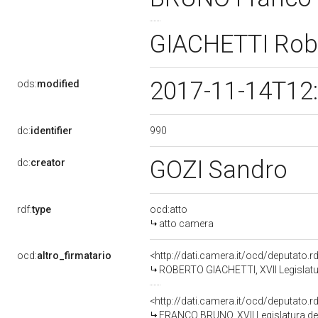
GIACHETTI Rob
2017-11-14T12
ods:
modified
990
dc:
identifier
GOZI Sandro
dc:
creator
rdf:
type
ocd:atto
atto camera
ocd:
altro_firmatario
<http://dati.camera.it/ocd/deputato.
ROBERTO GIACHETTI, XVII Legislatu
<http://dati.camera.it/ocd/deputato.
FRANCO BRUNO, XVII Legislatura de