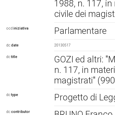
1988, n. 117, in
civile dei magist
Parlamentare
ocd:
iniziativa
20130517
dc:
date
GOZI ed altri: "
dc:
title
n. 117, in materi
magistrati" (99
Progetto di Le
dc:
type
BRUNO Franco
dc:
contributor