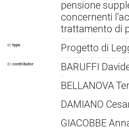
pensione suppl
concernenti l'ac
trattamento di 
Progetto di Le
dc:
type
BARUFFI David
dc:
contributor
BELLANOVA Te
DAMIANO Cesa
GIACOBBE Ann