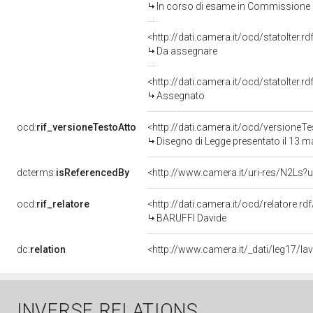
In corso di esame in Commissione
<http://dati.camera.it/ocd/statoIter.
Da assegnare
<http://dati.camera.it/ocd/statoIter.
Assegnato
ocd:
rif_versioneTestoAtto
<http://dati.camera.it/ocd/versione
Disegno di Legge presentato il 13 
dcterms:
isReferencedBy
<http://www.camera.it/uri-res/N2Ls?u
ocd:
rif_relatore
<http://dati.camera.it/ocd/relatore.rd
BARUFFI Davide
dc:
relation
<http://www.camera.it/_dati/leg17/l
INVERSE RELATIONS