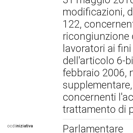
modificazioni, d
122, concernenti
ricongiunzione d
lavoratori ai fin
dell'articolo 6-b
febbraio 2006, n
supplementare,
concernenti l'ac
trattamento di 
Parlamentare
ocd:
iniziativa