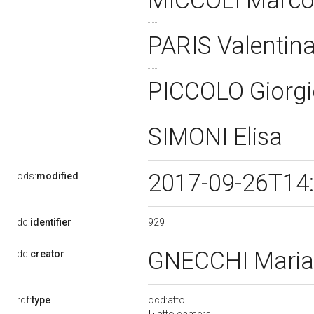
MICCOLI Marc
PARIS Valentin
PICCOLO Giorg
SIMONI Elisa
2017-09-26T14
ods:
modified
929
dc:
identifier
GNECCHI Maria
dc:
creator
rdf:
type
ocd:atto