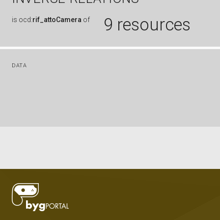
9 resources
is
ocd:
rif_attoCamera
of
DATA