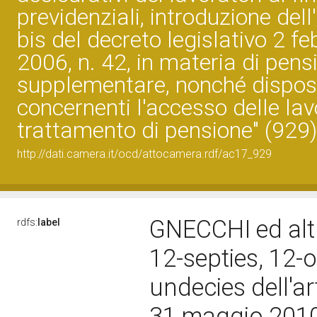
previdenziali, introduzione dell'
bis del decreto legislativo 2 fe
2006, n. 42, in materia di pens
supplementare, nonché disposi
concernenti l'accesso delle lavo
trattamento di pensione" (929)
http://dati.camera.it/ocd/attocamera.rdf/ac17_929
GNECCHI ed altr
rdfs:
label
12-septies, 12-o
undecies dell'ar
31 maggio 2010,