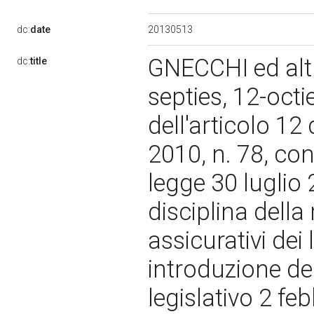
20130513
dc:
date
GNECCHI ed altr
dc:
title
septies, 12-octi
dell'articolo 1
2010, n. 78, con
legge 30 luglio 
disciplina della
assicurativi dei 
introduzione del
legislativo 2 feb