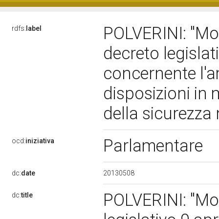
POLVERINI: "Modi
rdfs:
label
decreto legislati
concernente l'a
disposizioni in m
della sicurezza 
Parlamentare
ocd:
iniziativa
20130508
dc:
date
POLVERINI: "Modi
dc:
title