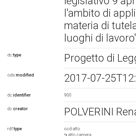
legislativo 9 ap
l'ambito di appl
materia di tutel
luoghi di lavoro
Progetto di Le
dc:
type
2017-07-25T12
ods:
modified
900
dc:
identifier
POLVERINI Ren
dc:
creator
rdf:
type
ocd:atto
atto camera