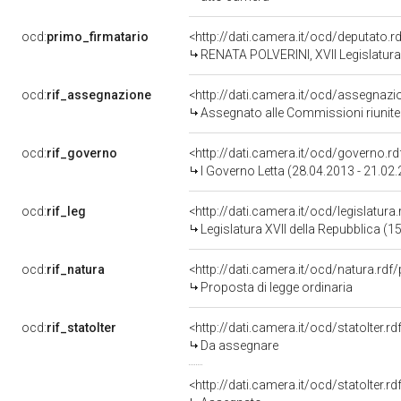
ocd:
primo_firmatario
<http://dati.camera.it/ocd/deputato.
RENATA POLVERINI, XVII Legislatura
ocd:
rif_assegnazione
<http://dati.camera.it/ocd/assegnaz
Assegnato alle Commissioni riunite XI
ocd:
rif_governo
<http://dati.camera.it/ocd/governo.r
I Governo Letta (28.04.2013 - 21.02
ocd:
rif_leg
<http://dati.camera.it/ocd/legislatura
Legislatura XVII della Repubblica (
ocd:
rif_natura
<http://dati.camera.it/ocd/natura.rdf
Proposta di legge ordinaria
ocd:
rif_statoIter
<http://dati.camera.it/ocd/statoIter.
Da assegnare
<http://dati.camera.it/ocd/statoIter.