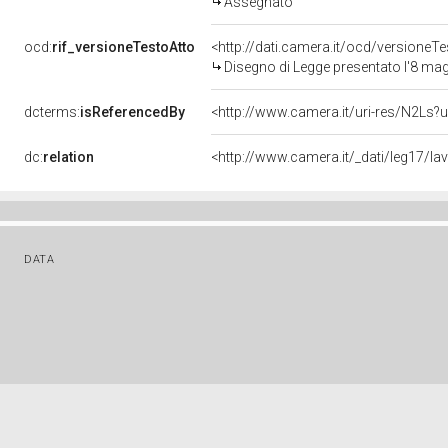
Assegnato
ocd:
rif_versioneTestoAtto
<http://dati.camera.it/ocd/versione
Disegno di Legge presentato l'8 ma
dcterms:
isReferencedBy
<http://www.camera.it/uri-res/N2Ls?u
dc:
relation
<http://www.camera.it/_dati/leg17/l
DATA