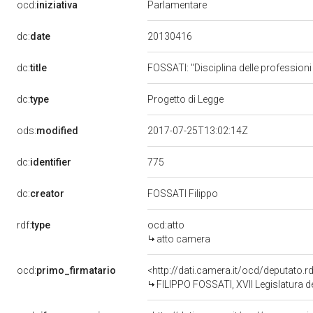
ocd:
iniziativa
Parlamentare
20130416
dc:
date
dc:
title
FOSSATI: "Disciplina delle professioni r
dc:
type
Progetto di Legge
ods:
modified
2017-07-25T13:02:14Z
775
dc:
identifier
dc:
creator
FOSSATI Filippo
rdf:
type
ocd:atto
atto camera
ocd:
primo_firmatario
<http://dati.camera.it/ocd/deputato.
FILIPPO FOSSATI, XVII Legislatura d