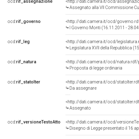
ocd:
rif_assegnazione
<http://dati.camera.it/ocd/assegnaz
Assegnato alla VII Commissione Cul
ocd:
rif_governo
<http://dati.camera.it/ocd/governo.r
I Governo Monti (16.11.2011 - 28.0
ocd:
rif_leg
<http://dati.camera.it/ocd/legislatura
Legislatura XVII della Repubblica (
ocd:
rif_natura
<http://dati.camera.it/ocd/natura.rdf
Proposta di legge ordinaria
ocd:
rif_statoIter
<http://dati.camera.it/ocd/statoIter.
Da assegnare
<http://dati.camera.it/ocd/statoIter.
Assegnato
ocd:
rif_versioneTestoAtto
<http://dati.camera.it/ocd/versione
Disegno di Legge presentato il 16 ap