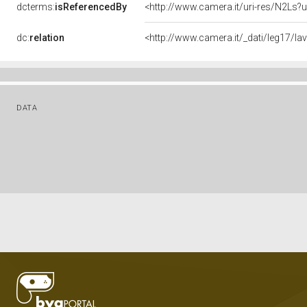
dcterms:
isReferencedBy
<http://www.camera.it/uri-res/N2Ls?u
dc:
relation
<http://www.camera.it/_dati/leg17/l
DATA