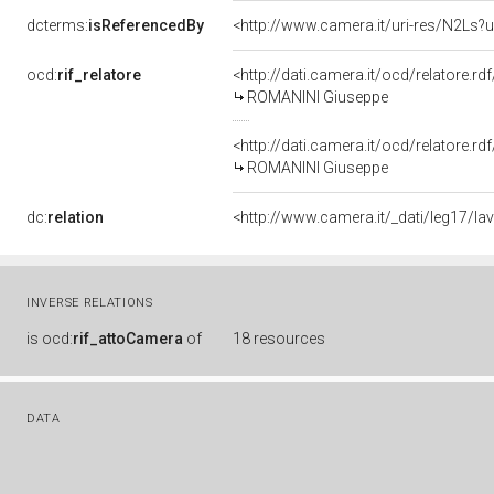
dcterms:
isReferencedBy
<http://www.camera.it/uri-res/N2Ls?u
ocd:
rif_relatore
<http://dati.camera.it/ocd/relatore.rd
ROMANINI Giuseppe
<http://dati.camera.it/ocd/relatore.rd
ROMANINI Giuseppe
dc:
relation
<http://www.camera.it/_dati/leg17/l
INVERSE RELATIONS
is
ocd:
rif_attoCamera
of
18 resources
DATA