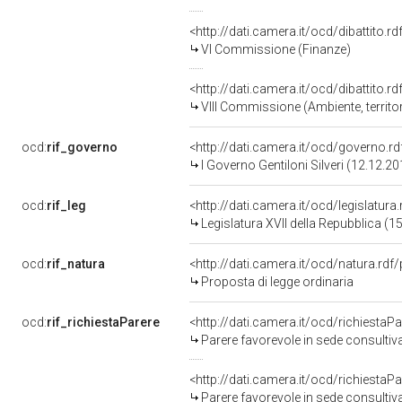
<http://dati.camera.it/ocd/dibattito.
VI Commissione (Finanze)
<http://dati.camera.it/ocd/dibattito.
VIII Commissione (Ambiente, territori
ocd:
rif_governo
<http://dati.camera.it/ocd/governo.r
I Governo Gentiloni Silveri (12.12.2
ocd:
rif_leg
<http://dati.camera.it/ocd/legislatura
Legislatura XVII della Repubblica (
ocd:
rif_natura
<http://dati.camera.it/ocd/natura.rdf
Proposta di legge ordinaria
ocd:
rif_richiestaParere
<http://dati.camera.it/ocd/richiesta
Parere favorevole in sede consultiv
<http://dati.camera.it/ocd/richiesta
Parere favorevole in sede consultiv