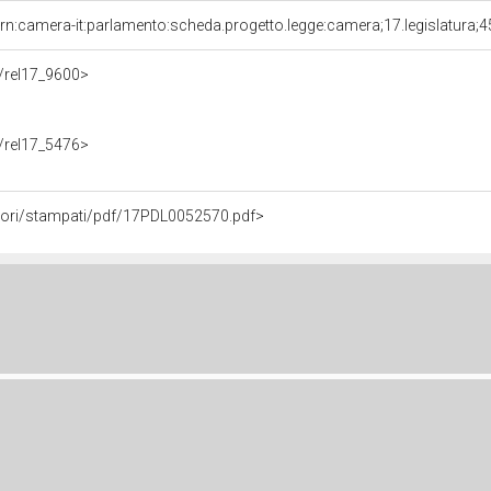
rn:camera-it:parlamento:scheda.progetto.legge:camera;17.legislatura;
f/rel17_9600>
f/rel17_5476>
avori/stampati/pdf/17PDL0052570.pdf>