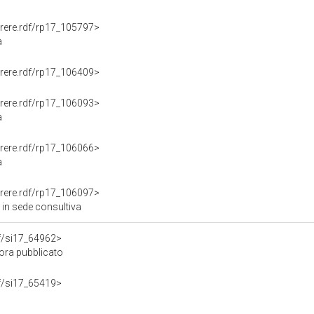
Parere.rdf/rp17_105797>
a
Parere.rdf/rp17_106409>
Parere.rdf/rp17_106093>
a
Parere.rdf/rp17_106066>
a
Parere.rdf/rp17_106097>
 in sede consultiva
rdf/si17_64962>
ora pubblicato
rdf/si17_65419>