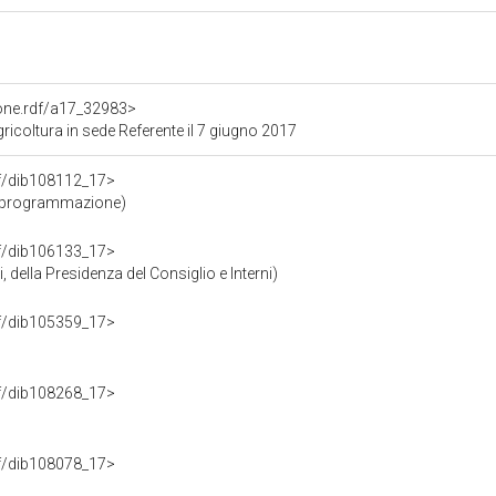
ione.rdf/a17_32983>
icoltura in sede Referente il 7 giugno 2017
rdf/dib108112_17>
e programmazione)
rdf/dib106133_17>
 della Presidenza del Consiglio e Interni)
rdf/dib105359_17>
rdf/dib108268_17>
rdf/dib108078_17>