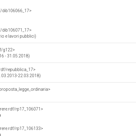
rdf/dib106066_17>
rdf/dib106071_17>
o e lavori pubblici)
df/g122>
016 - 31.05.2018)
.rdf/repubblica_17>
15.03.2013-22.03.2018)
/proposta_legge_ordinaria>
Parere.rdf/rp17_106071>
a
Parere.rdf/rp17_106133>
a