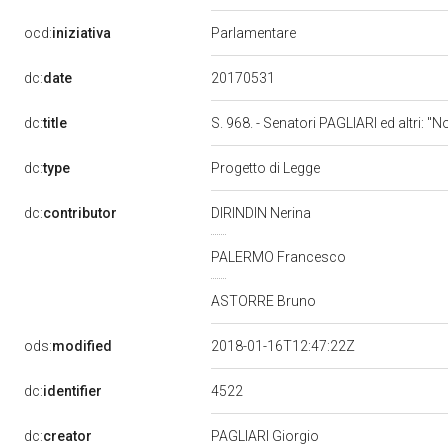
ocd:
iniziativa
Parlamentare
20170531
dc:
date
dc:
title
S. 968. - Senatori PAGLIARI ed altri: "
dc:
type
Progetto di Legge
dc:
contributor
DIRINDIN Nerina
PALERMO Francesco
ASTORRE Bruno
ods:
modified
2018-01-16T12:47:22Z
4522
dc:
identifier
dc:
creator
PAGLIARI Giorgio