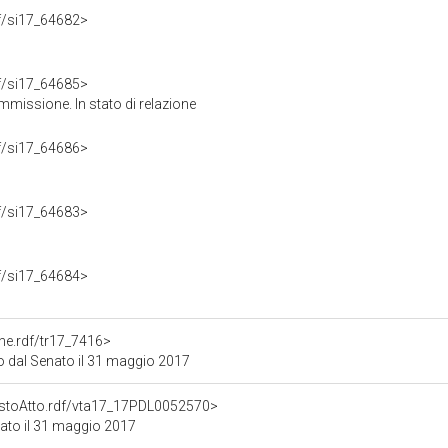
rdf/si17_64682>
rdf/si17_64685>
missione. In stato di relazione
rdf/si17_64686>
rdf/si17_64683>
rdf/si17_64684>
one.rdf/tr17_7416>
 dal Senato il 31 maggio 2017
TestoAtto.rdf/vta17_17PDL0052570>
ato il 31 maggio 2017