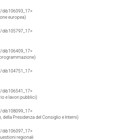
rdf/dib106093_17>
ione europea)
rdf/dib105797_17>
rdf/dib106409_17>
e programmazione)
rdf/dib104751_17>
rdf/dib106541_17>
o e lavori pubblici)
rdf/dib108099_17>
 della Presidenza del Consiglio e Interni)
rdf/dib106097_17>
estioni regionali