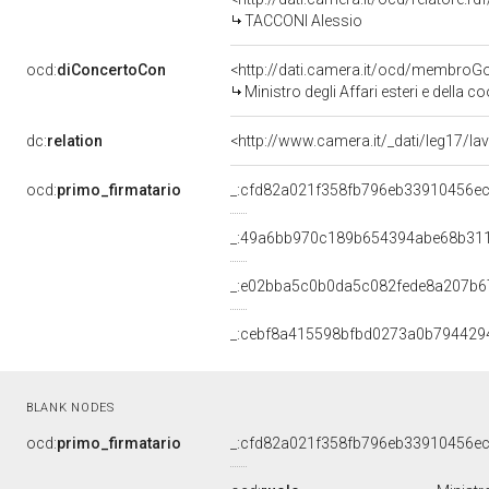
TACCONI Alessio
ocd:
diConcertoCon
<http://dati.camera.it/ocd/membro
Ministro degli Affari esteri e della 
dc:
relation
<http://www.camera.it/_dati/leg17/l
ocd:
primo_firmatario
_:cfd82a021f358fb796eb33910456e
_:49a6bb970c189b654394abe68b31
_:e02bba5c0b0da5c082fede8a207b6
_:cebf8a415598bfbd0273a0b794429
BLANK NODES
ocd:
primo_firmatario
_:cfd82a021f358fb796eb33910456e