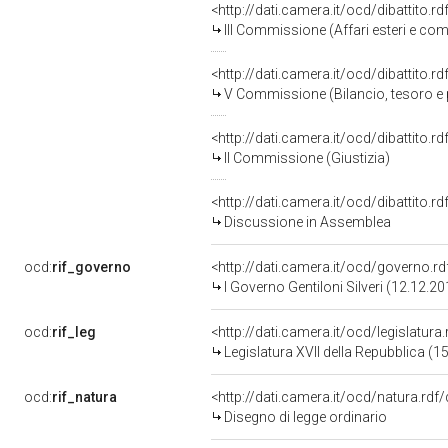
<http://dati.camera.it/ocd/dibattito.
III Commissione (Affari esteri e com
<http://dati.camera.it/ocd/dibattito.
V Commissione (Bilancio, tesoro 
<http://dati.camera.it/ocd/dibattito.
II Commissione (Giustizia)
<http://dati.camera.it/ocd/dibattito.
Discussione in Assemblea
ocd:
rif_governo
<http://dati.camera.it/ocd/governo.r
I Governo Gentiloni Silveri (12.12.2
ocd:
rif_leg
<http://dati.camera.it/ocd/legislatura
Legislatura XVII della Repubblica (
ocd:
rif_natura
<http://dati.camera.it/ocd/natura.rdf
Disegno di legge ordinario