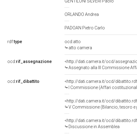
GENTILONI SILVERI Paolo
ORLANDO Andrea
PADOAN Pietro Carlo
rdf:
type
ocd:atto
atto camera
ocd:
rif_assegnazione
<http://dati.camera.it/ocd/assegnaz
Assegnato alla III Commissione Affa
ocd:
rif_dibattito
<http://dati.camera.it/ocd/dibattito.
I Commissione (Affari costituzionali,
<http://dati.camera.it/ocd/dibattito.
V Commissione (Bilancio, tesoro 
<http://dati.camera.it/ocd/dibattito.
Discussione in Assemblea