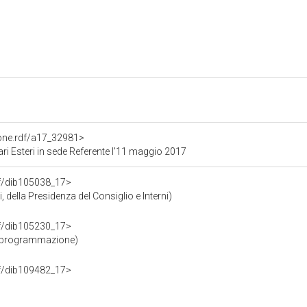
ione.rdf/a17_32981>
ri Esteri in sede Referente l'11 maggio 2017
rdf/dib105038_17>
 della Presidenza del Consiglio e Interni)
rdf/dib105230_17>
e programmazione)
rdf/dib109482_17>