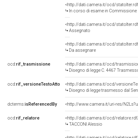
<http://dati.camera.it/ocd/statoIter.
In corso di esame in Commissione
<http://dati.camera.it/ocd/statoIter.
Assegnato
<http://dati.camera.it/ocd/statoIter.
Da assegnare
ocd:
rif_trasmissione
<http://dati.camera.it/ocd/trasmissi
Disegno di legge C. 4467 Trasmesso
ocd:
rif_versioneTestoAtto
<http://dati.camera.it/ocd/versione
Disegno di legge trasmesso dal Sen
dcterms:
isReferencedBy
<http://www.camera.it/uri-res/N2Ls?u
ocd:
rif_relatore
<http://dati.camera.it/ocd/relatore.rd
TACCONI Alessio
<http://dati.camera.it/ocd/relatore.rd