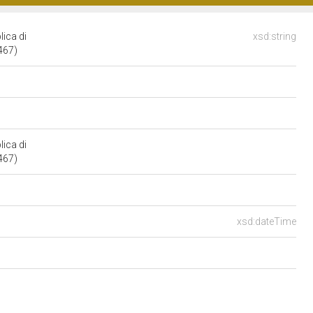
lica di
xsd:string
4467)
lica di
4467)
xsd:dateTime