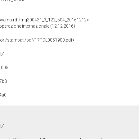
Governo.rdf/mg300431_3_122_504_20161212>
cooperazione internazionale (12.12.2016)
avori/stampati/pdf/17PDL0051900.pdf>
cb1
1005
7b8
4a0
cb1