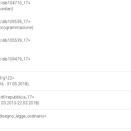
rdf/dib104710_17>
unitari)
rdf/dib109539_17>
e programmazione)
rdf/dib105539_17>
rdf/dib109479_17>
df/g122>
016 - 31.05.2018)
.rdf/repubblica_17>
15.03.2013-22.03.2018)
/disegno_legge_ordinario>