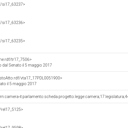
rdf/si17_63237>
rdf/si17_63236>
rdf/si17_63235>
one.rdf/tr17_7506>
 dal Senato il 5 maggio 2017
TestoAtto.rdf/vta17_17PDL0051900>
ato il 5 maggio 2017
rn:camera-it:parlamento:scheda.progetto.legge:camera;17.legislatura;
f/rel17_5125>
f/rel17_9598>