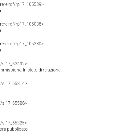
Parere.rdf/rp17_105539>
a
Parere.rdf/rp17_105038>
a
Parere.rdf/rp17_105230>
a
rdf/si17_63492>
missione. In stato di relazione
rdf/si17_65314>
rdf/si17_65588>
rdf/si17_65325>
ora pubblicato