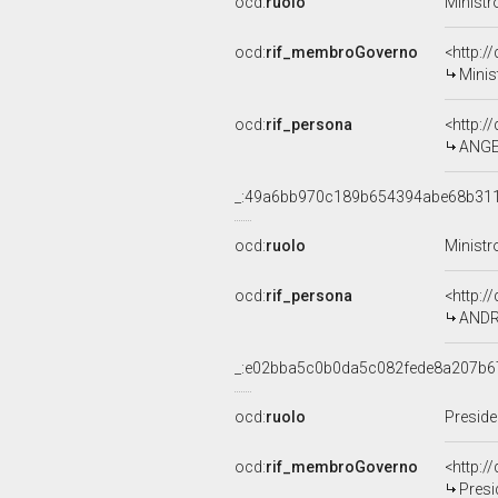
ocd:
ruolo
Ministr
ocd:
rif_membroGoverno
<http:
Minis
ocd:
rif_persona
<http:/
ANGE
_:49a6bb970c189b654394abe68b31
ocd:
ruolo
Ministro
ocd:
rif_persona
<http:/
ANDR
_:e02bba5c0b0da5c082fede8a207b6
ocd:
ruolo
Preside
ocd:
rif_membroGoverno
<http:
Presi