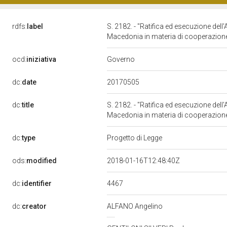
rdfs:
label
S. 2182. - "Ratifica ed esecuzione dell
Macedonia in materia di cooperazione 
Governo
ocd:
iniziativa
20170505
dc:
date
dc:
title
S. 2182. - "Ratifica ed esecuzione dell
Macedonia in materia di cooperazione 
dc:
type
Progetto di Legge
ods:
modified
2018-01-16T12:48:40Z
4467
dc:
identifier
dc:
creator
ALFANO Angelino