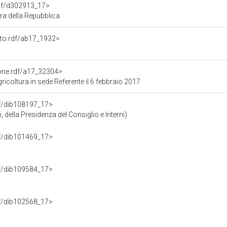
rdf/d302913_17>
a della Repubblica
nto.rdf/ab17_1932>
ione.rdf/a17_32304>
icoltura in sede Referente il 6 febbraio 2017
rdf/dib108197_17>
 della Presidenza del Consiglio e Interni)
rdf/dib101469_17>
rdf/dib109584_17>
rdf/dib102568_17>