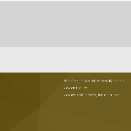
data from:
http://dati.camera.it/sparql/
view on LodLive
view as:
xml
,
ntriples
,
turtle
,
ld+json