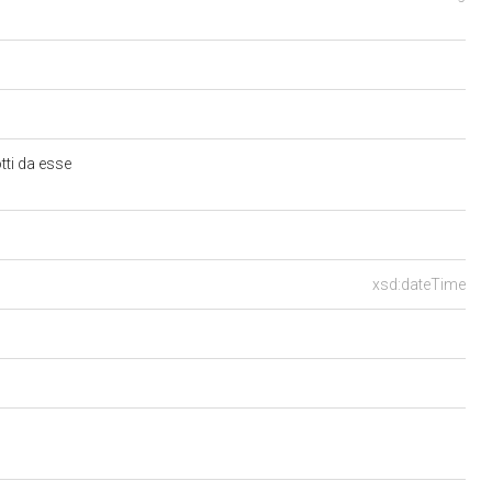
tti da esse
xsd:dateTime