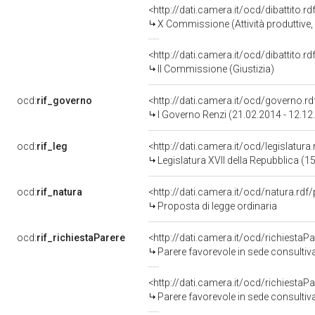
<http://dati.camera.it/ocd/dibattito.
X Commissione (Attività produttive
<http://dati.camera.it/ocd/dibattito.
II Commissione (Giustizia)
ocd:
rif_governo
<http://dati.camera.it/ocd/governo.r
I Governo Renzi (21.02.2014 - 12.12
ocd:
rif_leg
<http://dati.camera.it/ocd/legislatura
Legislatura XVII della Repubblica (
ocd:
rif_natura
<http://dati.camera.it/ocd/natura.rdf
Proposta di legge ordinaria
ocd:
rif_richiestaParere
<http://dati.camera.it/ocd/richiesta
Parere favorevole in sede consultiv
<http://dati.camera.it/ocd/richiesta
Parere favorevole in sede consultiv