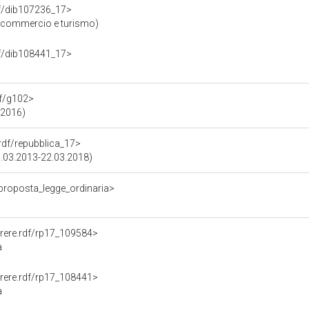
rdf/dib107236_17>
, commercio e turismo)
rdf/dib108441_17>
df/g102>
.2016)
.rdf/repubblica_17>
15.03.2013-22.03.2018)
/proposta_legge_ordinaria>
Parere.rdf/rp17_109584>
a
Parere.rdf/rp17_108441>
a