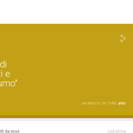
di
i e
sumo"
atto
AN ENTITY OF TYPE:
tti da esse
xsd:string