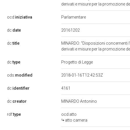
derivati e misure per la promozione d
ocd:
iniziativa
Parlamentare
20161202
dc:
date
dc:
title
MINARDO: "Disposizioni concernenti l'et
derivati e misure per la promozione d
dc:
type
Progetto di Legge
ods:
modified
2018-01-16T12:42:53Z
4161
dc:
identifier
dc:
creator
MINARDO Antonino
rdf:
type
ocd:atto
atto camera