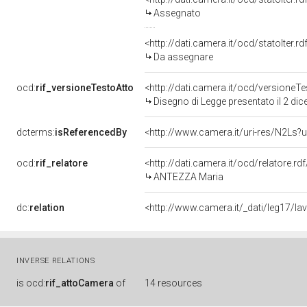
Assegnato
<http://dati.camera.it/ocd/statoIter.
Da assegnare
ocd:
rif_versioneTestoAtto
<http://dati.camera.it/ocd/versione
Disegno di Legge presentato il 2 di
dcterms:
isReferencedBy
<http://www.camera.it/uri-res/N2Ls?u
ocd:
rif_relatore
<http://dati.camera.it/ocd/relatore.rd
ANTEZZA Maria
dc:
relation
<http://www.camera.it/_dati/leg17/l
INVERSE RELATIONS
is
ocd:
rif_attoCamera
of
14 resources