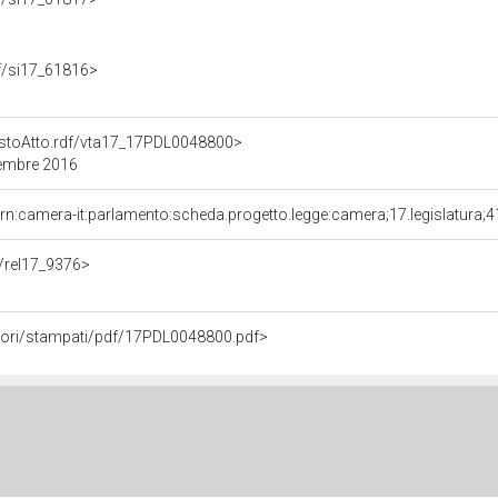
rdf/si17_61816>
TestoAtto.rdf/vta17_17PDL0048800>
cembre 2016
rn:camera-it:parlamento:scheda.progetto.legge:camera;17.legislatura;
f/rel17_9376>
avori/stampati/pdf/17PDL0048800.pdf>