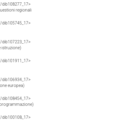
rdf/dib108277_17>
estioni regionali
rdf/dib105745_17>
rdf/dib107223_17>
 istruzione)
rdf/dib101911_17>
rdf/dib106934_17>
ione europea)
rdf/dib108454_17>
e programmazione)
rdf/dib100108_17>