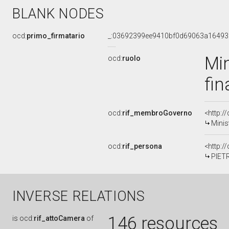
BLANK NODES
ocd:
primo_firmatario
_:03692399ee9410bf0d69063a1649
Min
ocd:
ruolo
fi
ocd:
rif_membroGoverno
<http:
Minis
ocd:
rif_persona
<http:/
PIET
INVERSE RELATIONS
146 resources
is
ocd:
rif_attoCamera
of