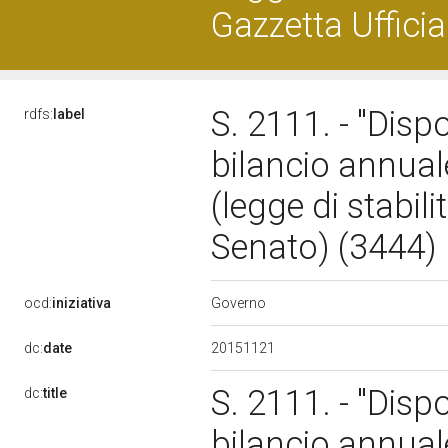
Gazzetta Uffici
S. 2111. - "Disp
rdfs:
label
bilancio annuale
(legge di stabil
Senato) (3444
Governo
ocd:
iniziativa
20151121
dc:
date
S. 2111. - "Disp
dc:
title
bilancio annuale