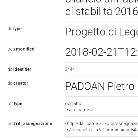
di stabilità 20
Progetto di Le
dc:
type
2018-02-21T12
ods:
modified
3444
dc:
identifier
PADOAN Pietro
dc:
creator
rdf:
type
ocd:atto
atto camera
ocd:
rif_assegnazione
<http://dati.camera.it/ocd/assegnaz
Assegnato alla V Commissione Bilan