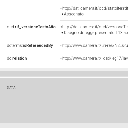
<http://dati.camera.it/ocd/statoIter.
Assegnato
ocd:
rif_versioneTestoAtto
<http://dati.camera.it/ocd/versione
Disegno di Legge presentato il 13 ap
dcterms:
isReferencedBy
<http://www.camera.it/uri-res/N2Ls?u
dc:
relation
<http://www.camera.it/_dati/leg17/l
DATA