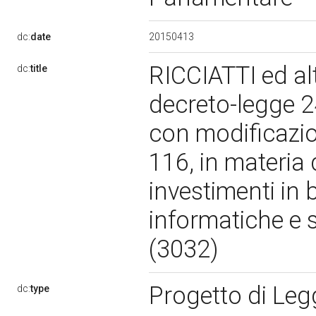
20150413
dc:
date
RICCIATTI ed alt
dc:
title
decreto-legge 2
con modificazio
116, in materia 
investimenti in 
informatiche e s
(3032)
Progetto di Le
dc:
type