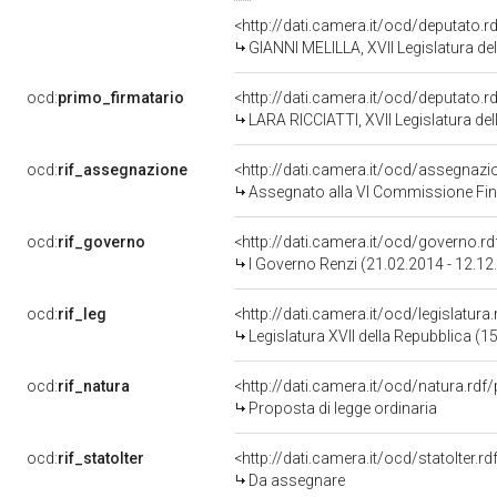
<http://dati.camera.it/ocd/deputato.
GIANNI MELILLA, XVII Legislatura de
ocd:
primo_firmatario
<http://dati.camera.it/ocd/deputato.
LARA RICCIATTI, XVII Legislatura de
ocd:
rif_assegnazione
<http://dati.camera.it/ocd/assegnaz
Assegnato alla VI Commissione Fina
ocd:
rif_governo
<http://dati.camera.it/ocd/governo.r
I Governo Renzi (21.02.2014 - 12.12
ocd:
rif_leg
<http://dati.camera.it/ocd/legislatura
Legislatura XVII della Repubblica (
ocd:
rif_natura
<http://dati.camera.it/ocd/natura.rdf
Proposta di legge ordinaria
ocd:
rif_statoIter
<http://dati.camera.it/ocd/statoIter.
Da assegnare