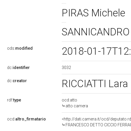
PIRAS Michele
SANNICANDRO 
2018-01-17T12
ods:
modified
3032
dc:
identifier
RICCIATTI Lara
dc:
creator
rdf:
type
ocd:atto
atto camera
ocd:
altro_firmatario
<http://dati.camera.it/ocd/deputato.
FRANCESCO DETTO CICCIO FERRARA, 