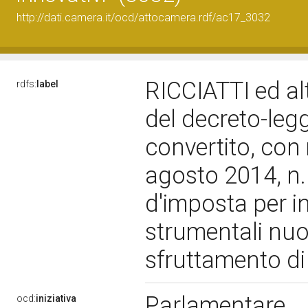
http://dati.camera.it/ocd/attocamera.rdf/ac17_3032
RICCIATTI ed alt
rdfs:
label
del decreto-leg
convertito, con 
agosto 2014, n. 
d'imposta per in
strumentali nuo
sfruttamento di 
Parlamentare
ocd:
iniziativa