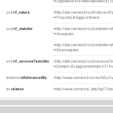
Legislatura XVII della Repubblica (
ocd:
rif_natura
<http://dati.camera.it/ocd/natura.rdf
Proposta di legge ordinaria
ocd:
rif_statoIter
<http://dati.camera.it/ocd/statoIter.
Assegnato
<http://dati.camera.it/ocd/statoIter.
Da assegnare
ocd:
rif_versioneTestoAtto
<http://dati.camera.it/ocd/versione
Disegno di Legge presentato il 31 
dcterms:
isReferencedBy
<http://www.camera.it/uri-res/N2Ls?u
dc:
relation
<http://www.camera.it/_dati/leg17/l