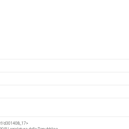
rdf/d301408_17>