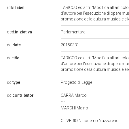
rdfs:
label
TARICCO ed altri: "Modifica all'articolo
d'autore per l'esecuzione di opere music
promozione della cultura musicale e l
ocd:
iniziativa
Parlamentare
20150331
dc:
date
dc:
title
TARICCO ed altri: "Modifica all'articolo
d'autore per l'esecuzione di opere music
promozione della cultura musicale e l
dc:
type
Progetto di Legge
dc:
contributor
CARRA Marco
MARCHI Maino
OLIVERIO Nicodemo Nazzareno