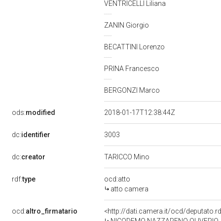
VENTRICELLI Liliana
ZANIN Giorgio
BECATTINI Lorenzo
PRINA Francesco
BERGONZI Marco
ods:
modified
2018-01-17T12:38:44Z
3003
dc:
identifier
dc:
creator
TARICCO Mino
rdf:
type
ocd:atto
atto camera
ocd:
altro_firmatario
<http://dati.camera.it/ocd/deputato.