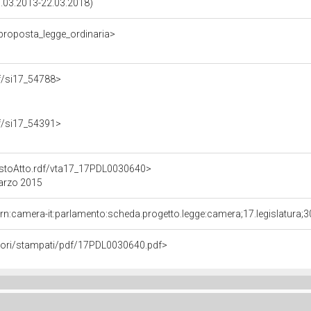
15.03.2013-22.03.2018)
/proposta_legge_ordinaria>
rdf/si17_54788>
rdf/si17_54391>
TestoAtto.rdf/vta17_17PDL0030640>
marzo 2015
rn:camera-it:parlamento:scheda.progetto.legge:camera;17.legislatura;
avori/stampati/pdf/17PDL0030640.pdf>