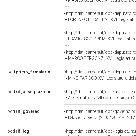
MAURO GUERRA, XVII Legislatura de
<http://dati.camera.it/ocd/deputato.
LORENZO BECATTINI, XVII Legislatur
<http://dati.camera.it/ocd/deputato.
FRANCESCO PRINA, XVII Legislatura
<http://dati.camera.it/ocd/deputato.
MARCO BERGONZI, XVII Legislatura 
ocd:
primo_firmatario
<http://dati.camera.it/ocd/deputato.
MINO TARICCO, XVII Legislatura del
ocd:
rif_assegnazione
<http://dati.camera.it/ocd/assegnaz
Assegnato alla VII Commissione Cul
ocd:
rif_governo
<http://dati.camera.it/ocd/governo.r
I Governo Renzi (21.02.2014 - 12.12
ocd:
rif_leg
<http://dati.camera.it/ocd/legislatura