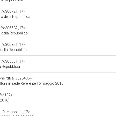
lla Repubblica
rdf/d306721_17>
a della Repubblica
rdf/d306689_17>
 della Repubblica
rdf/d306821_17>
della Repubblica
rdf/d305991_17>
la Repubblica
ione.rdf/a17_28435>
tura in sede Referente il 5 maggio 2015
df/g102>
.2016)
.rdf/repubblica_17>