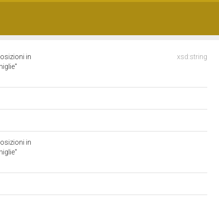
osizioni in
xsd:string
iglie"
osizioni in
iglie"