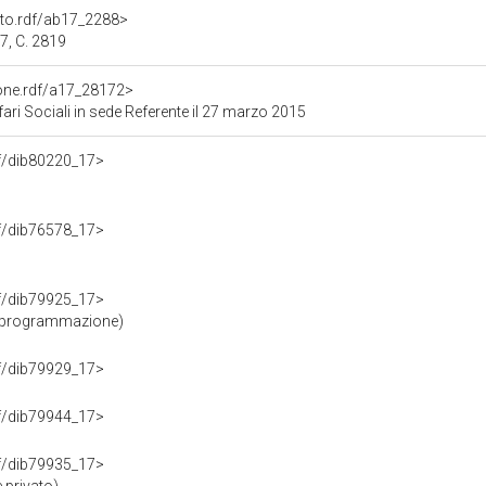
nto.rdf/ab17_2288>
7, C. 2819
ione.rdf/a17_28172>
ri Sociali in sede Referente il 27 marzo 2015
rdf/dib80220_17>
rdf/dib76578_17>
rdf/dib79925_17>
e programmazione)
rdf/dib79929_17>
rdf/dib79944_17>
rdf/dib79935_17>