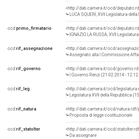
<http://dati.camera.it/ocd/deputato.
LUCA SQUERI, XVII Legislatura della
ocd:
primo_firmatario
<http://dati.camera.it/ocd/deputato.
IGNAZIO LA RUSSA, XVII Legislatura
ocd:
rif_assegnazione
<http://dati.camera.it/ocd/assegnaz
Assegnato alla I Commissione Affari 
ocd:
rif_governo
<http://dati.camera.it/ocd/governo.r
I Governo Renzi (21.02.2014 - 12.12
ocd:
rif_leg
<http://dati.camera.it/ocd/legislatura
Legislatura XVII della Repubblica (
ocd:
rif_natura
<http://dati.camera.it/ocd/natura.rdf
Proposta di legge costituzionale
ocd:
rif_statoIter
<http://dati.camera.it/ocd/statoIter.
Da assegnare