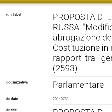
PROPOSTA DI 
rdfs:
label
RUSSA: "Modifica
abrogazione dell
Costituzione in 
rapporti tra i gen
(2593)
Parlamentare
ocd:
iniziativa
20140731
dc:
date
dc:
title