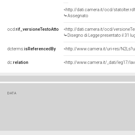
<http://dati.camera.it/ocd/statoIter.
Assegnato
ocd:
rif_versioneTestoAtto
<http://dati.camera.it/ocd/versione
Disegno di Legge presentato il 31 lu
dcterms:
isReferencedBy
<http://www.camera.it/uri-res/N2Ls?u
dc:
relation
<http://www.camera.it/_dati/leg17/l
DATA