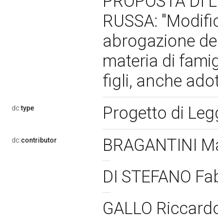
PROPOSTA DI 
RUSSA: "Modifica
abrogazione dell
materia di famigl
figli, anche ado
Progetto di Le
dc:
type
BRAGANTINI M
dc:
contributor
DI STEFANO Fab
GALLO Riccard