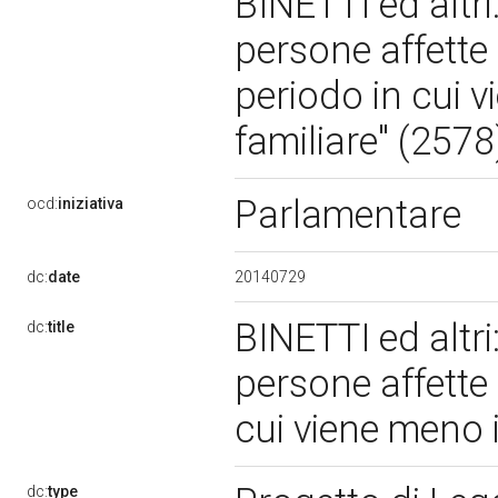
BINETTI ed altri:
persone affette 
periodo in cui 
familiare" (257
Parlamentare
ocd:
iniziativa
20140729
dc:
date
BINETTI ed altri:
dc:
title
persone affette 
cui viene meno 
dc:
type