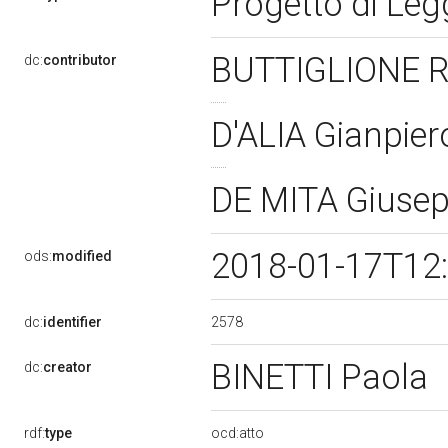
Progetto di Le
BUTTIGLIONE 
dc:
contributor
D'ALIA Gianpie
DE MITA Giuse
2018-01-17T12
ods:
modified
2578
dc:
identifier
BINETTI Paola
dc:
creator
rdf:
type
ocd:atto