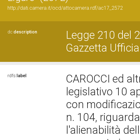
http://dati.camera.it/ocd/attocamera.rdf/ac17_2572
Legge 210 del 2
dc:
description
Gazzetta Ufficia
CAROCCI ed altr
rdfs:
label
legislativo 10 ap
con modificazio
n. 104, riguarda
l'alienabilità del