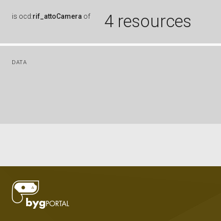
4 resources
is
ocd:
rif_attoCamera
of
DATA