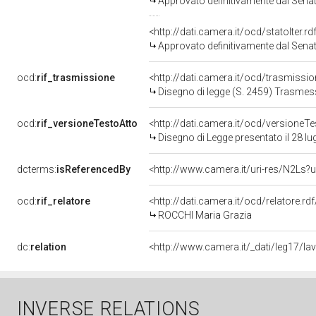
Approvato definitivamente dal Sena
<http://dati.camera.it/ocd/statoIter.
Approvato definitivamente dal Sena
ocd:
rif_trasmissione
<http://dati.camera.it/ocd/trasmissi
Disegno di legge (S. 2459) Trasmes
ocd:
rif_versioneTestoAtto
<http://dati.camera.it/ocd/versione
Disegno di Legge presentato il 28 lu
dcterms:
isReferencedBy
<http://www.camera.it/uri-res/N2Ls?u
ocd:
rif_relatore
<http://dati.camera.it/ocd/relatore.rd
ROCCHI Maria Grazia
dc:
relation
<http://www.camera.it/_dati/leg17/l
INVERSE RELATIONS