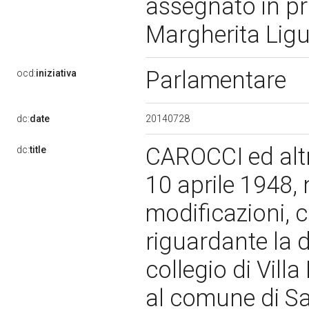
assegnato in pr
Margherita Ligu
Parlamentare
ocd:
iniziativa
20140728
dc:
date
CAROCCI ed altri
dc:
title
10 aprile 1948, 
modificazioni, 
riguardante la de
collegio di Vill
al comune di Sa