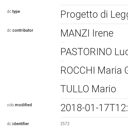
Progetto di Le
dc:
type
MANZI Irene
dc:
contributor
PASTORINO Lu
ROCCHI Maria 
TULLO Mario
2018-01-17T12
ods:
modified
2572
dc:
identifier