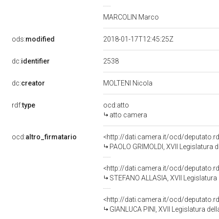
MARCOLIN Marco
ods:
modified
2018-01-17T12:45:25Z
2538
dc:
identifier
dc:
creator
MOLTENI Nicola
rdf:
type
ocd:atto
atto camera
ocd:
altro_firmatario
<http://dati.camera.it/ocd/deputato.
PAOLO GRIMOLDI, XVII Legislatura d
<http://dati.camera.it/ocd/deputato.
STEFANO ALLASIA, XVII Legislatura 
<http://dati.camera.it/ocd/deputato.
GIANLUCA PINI, XVII Legislatura del