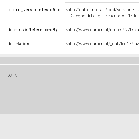
ocd:
rif_versioneTestoAtto
<http://dati.camera.it/ocd/versione
Disegno di Legge presentato il 14 lu
dcterms:
isReferencedBy
<http://www.camera.it/uri-res/N2Ls?u
dc:
relation
<http://www.camera.it/_dati/leg17/l
DATA