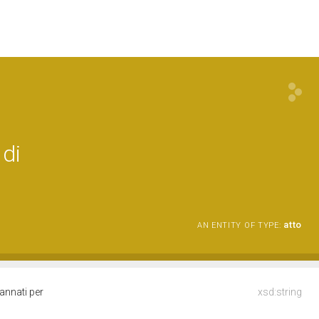
 di
atto
AN ENTITY OF TYPE:
annati per
xsd:string