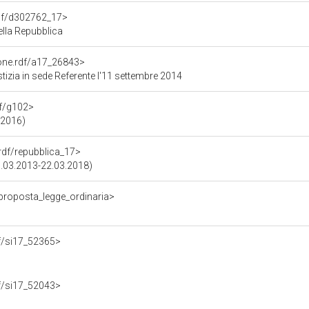
rdf/d302762_17>
ella Repubblica
ione.rdf/a17_26843>
izia in sede Referente l'11 settembre 2014
df/g102>
.2016)
.rdf/repubblica_17>
15.03.2013-22.03.2018)
/proposta_legge_ordinaria>
rdf/si17_52365>
rdf/si17_52043>