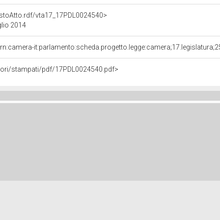
TestoAtto.rdf/vta17_17PDL0024540>
glio 2014
rn:camera-it:parlamento:scheda.progetto.legge:camera;17.legislatura;
avori/stampati/pdf/17PDL0024540.pdf>