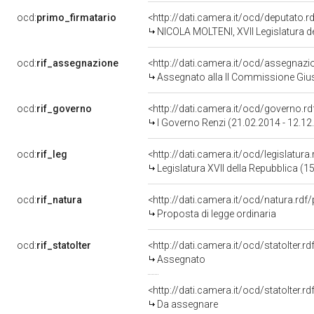
ocd:
primo_firmatario
<http://dati.camera.it/ocd/deputato.
NICOLA MOLTENI, XVII Legislatura d
ocd:
rif_assegnazione
<http://dati.camera.it/ocd/assegnaz
Assegnato alla II Commissione Giust
ocd:
rif_governo
<http://dati.camera.it/ocd/governo.r
I Governo Renzi (21.02.2014 - 12.12
ocd:
rif_leg
<http://dati.camera.it/ocd/legislatura
Legislatura XVII della Repubblica (
ocd:
rif_natura
<http://dati.camera.it/ocd/natura.rdf
Proposta di legge ordinaria
ocd:
rif_statoIter
<http://dati.camera.it/ocd/statoIter.
Assegnato
<http://dati.camera.it/ocd/statoIter.
Da assegnare