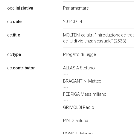
ocd:
iniziativa
Parlamentare
20140714
dc:
date
dc:
title
MOLTENI ed altri: "Introduzione del t
delitti di violenza sessuale" (2538)
dc:
type
Progetto di Legge
dc:
contributor
ALLASIA Stefano
BRAGANTINI Matteo
FEDRIGA Massimiliano
GRIMOLDI Paolo
PINI Gianluca
RONDINI Marco