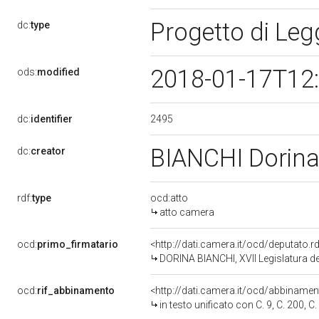
Progetto di Le
dc:
type
2018-01-17T12
ods:
modified
2495
dc:
identifier
BIANCHI Dorin
dc:
creator
rdf:
type
ocd:atto
atto camera
ocd:
primo_firmatario
<http://dati.camera.it/ocd/deputato.
DORINA BIANCHI, XVII Legislatura de
ocd:
rif_abbinamento
<http://dati.camera.it/ocd/abbiname
in testo unificato con C. 9, C. 200, C. 250, C. 273, C. 274, C. 349, C