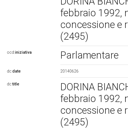
DORINA BIANCHI:
febbraio 1992, n
concessione e r
(2495)
Parlamentare
ocd:
iniziativa
20140626
dc:
date
DORINA BIANCHI:
dc:
title
febbraio 1992, n
concessione e r
(2495)