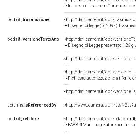
In corso di esame in Commissione
ocd:
rif_trasmissione
<http://dati.camera.it/ocd/trasmissi
Disegno di legge (S. 2092) Trasmes
ocd:
rif_versioneTestoAtto
<http://dati.camera.it/ocd/versione
Disegno di Legge presentato il 26 g
<http://dati.camera.it/ocd/versione
<http://dati.camera.it/ocd/versione
Richiesta autorizzazione a riferire 
<http://dati.camera.it/ocd/versione
dcterms:
isReferencedBy
<http://www.camera.it/uri-res/N2Ls?u
ocd:
rif_relatore
<http://dati.camera.it/ocd/relatore.rd
FABBRI Marilena, relatore per la m