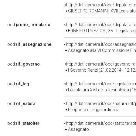
<http://dati.camera.it/ocd/deputato.
GIUSEPPE ROMANINI, XVII Legislatur
ocd:
primo_firmatario
<http://dati.camera.it/ocd/deputato.
ERNESTO PREZIOSI, XVII Legislatura
ocd:
rif_assegnazione
<http://dati.camera.it/ocd/assegnaz
Assegnato alla VI Commissione Fina
ocd:
rif_governo
<http://dati.camera.it/ocd/governo.r
I Governo Renzi (21.02.2014 - 12.12
ocd:
rif_leg
<http://dati.camera.it/ocd/legislatura
Legislatura XVII della Repubblica (
ocd:
rif_natura
<http://dati.camera.it/ocd/natura.rdf
Proposta di legge ordinaria
ocd:
rif_statoIter
<http://dati.camera.it/ocd/statoIter.
Assegnato