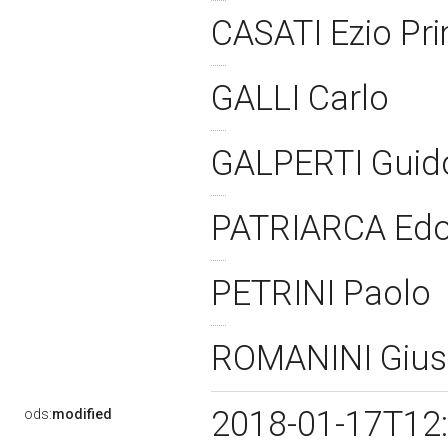
CASATI Ezio Pr
GALLI Carlo
GALPERTI Gui
PATRIARCA Ed
PETRINI Paolo
ROMANINI Giu
2018-01-17T12
ods:
modified