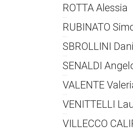
ROTTA Alessia
RUBINATO Sim
SBROLLINI Dan
SENALDI Angel
VALENTE Valer
VENITTELLI La
VILLECCO CALI