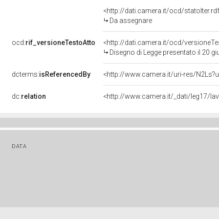
<http://dati.camera.it/ocd/statoIter.
Da assegnare
ocd:
rif_versioneTestoAtto
<http://dati.camera.it/ocd/versione
Disegno di Legge presentato il 20 g
dcterms:
isReferencedBy
<http://www.camera.it/uri-res/N2Ls?u
dc:
relation
<http://www.camera.it/_dati/leg17/l
DATA