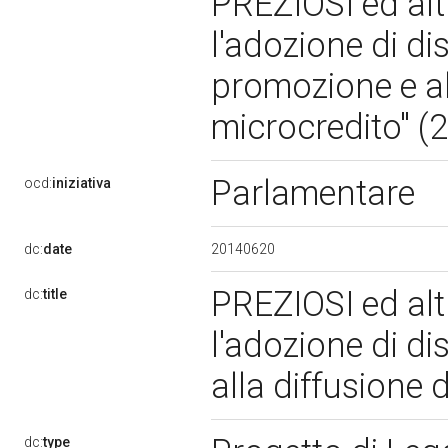
PREZIOSI ed alt
l'adozione di dis
promozione e al
microcredito" (
Parlamentare
ocd:
iniziativa
20140620
dc:
date
PREZIOSI ed alt
dc:
title
l'adozione di di
alla diffusione 
dc:
type