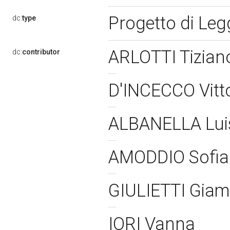
Progetto di Le
dc:
type
ARLOTTI Tizia
dc:
contributor
D'INCECCO Vitt
ALBANELLA Lui
AMODDIO Sofi
GIULIETTI Giam
IORI Vanna