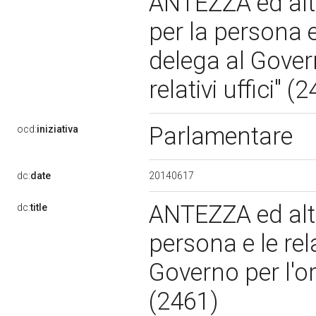
ANTEZZA ed altri
per la persona e
delega al Gover
relativi uffici" 
Parlamentare
ocd:
iniziativa
20140617
dc:
date
ANTEZZA ed altri
dc:
title
persona e le rel
Governo per l'org
(2461)