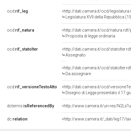
ocd:
rif_leg
<http://dati.camera.it/ocd/legislatura
Legislatura XVII della Repubblica (
ocd:
rif_natura
<http://dati.camera.it/ocd/natura.rdf
Proposta di legge ordinaria
ocd:
rif_statoIter
<http://dati.camera.it/ocd/statoIter.
Assegnato
<http://dati.camera.it/ocd/statoIter.
Da assegnare
ocd:
rif_versioneTestoAtto
<http://dati.camera.it/ocd/versione
Disegno di Legge presentato il 17 g
dcterms:
isReferencedBy
<http://www.camera.it/uri-res/N2Ls?u
dc:
relation
<http://www.camera.it/_dati/leg17/l