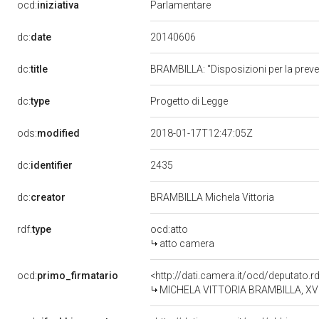
ocd:
iniziativa
Parlamentare
20140606
dc:
date
dc:
title
BRAMBILLA: "Disposizioni per la preve
dc:
type
Progetto di Legge
ods:
modified
2018-01-17T12:47:05Z
2435
dc:
identifier
dc:
creator
BRAMBILLA Michela Vittoria
rdf:
type
ocd:atto
atto camera
ocd:
primo_firmatario
<http://dati.camera.it/ocd/deputato.
MICHELA VITTORIA BRAMBILLA, XVII 