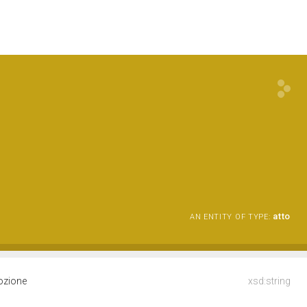
atto
AN ENTITY OF TYPE:
dozione
xsd:string