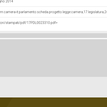
ugno 2014
rn:camera-it:parlamento:scheda.progetto.legge:camera;17.legislatura;
avori/stampati/pdf/17PDL0023310.pdf>