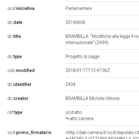
ocd:
iniziativa
Parlamentare
20140606
dc:
date
dc:
title
BRAMBILLA: "Modifiche alla legge 4 ma
internazionale" (2434)
dc:
type
Progetto di Legge
ods:
modified
2018-01-17T12:47:06Z
2434
dc:
identifier
dc:
creator
BRAMBILLA Michela Vittoria
rdf:
type
ocd:atto
atto camera
ocd:
primo_firmatario
<http://dati.camera.it/ocd/deputato.
MICHELA VITTORIA BRAMBILLA, XVII 