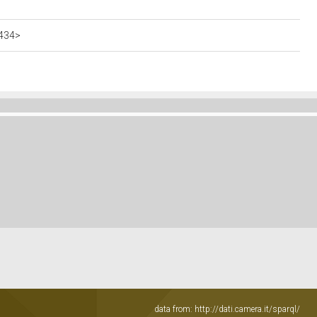
2434>
data from:
http://dati.camera.it/sparql/