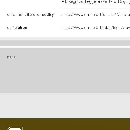
Disegno di Legge presentato il 6 gi
dcterms:
isReferencedBy
<http://www.camera.it/uri-res/N2Ls?u
dc:
relation
<http://www.camera.it/_dati/leg17/l
DATA