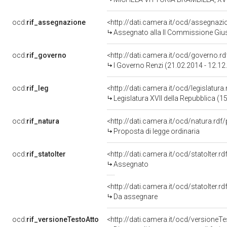
ocd:
rif_assegnazione
<http://dati.camera.it/ocd/assegnaz
Assegnato alla II Commissione Giusti
ocd:
rif_governo
<http://dati.camera.it/ocd/governo.r
I Governo Renzi (21.02.2014 - 12.12
ocd:
rif_leg
<http://dati.camera.it/ocd/legislatura
Legislatura XVII della Repubblica (
ocd:
rif_natura
<http://dati.camera.it/ocd/natura.rdf
Proposta di legge ordinaria
ocd:
rif_statoIter
<http://dati.camera.it/ocd/statoIter.
Assegnato
<http://dati.camera.it/ocd/statoIter.
Da assegnare
ocd:
rif_versioneTestoAtto
<http://dati.camera.it/ocd/versione