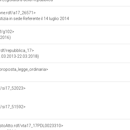
ione.rdf/a17_26571>
zia in sede Referente il 14 luglio 2014
df/g102>
.2016)
.rdf/repubblica_17>
15.03.2013-22.03.2018)
/proposta_legge_ordinaria>
rdf/si17_52023>
rdf/si17_51592>
TestoAtto.rdf/vta17_17PDL0023310>