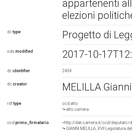
appartenenti all
elezioni politic
Progetto di Le
dc:
type
2017-10-17T12
ods:
modified
2404
dc:
identifier
MELILLA Giann
dc:
creator
rdf:
type
ocd:atto
atto camera
ocd:
primo_firmatario
<http://dati.camera.it/ocd/deputato.
GIANNI MELILLA, XVII Legislatura de