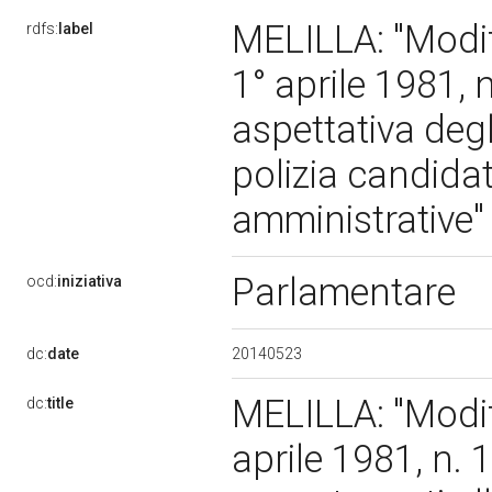
MELILLA: "Modifi
rdfs:
label
1° aprile 1981, n
aspettativa degl
polizia candidati
amministrative"
Parlamentare
ocd:
iniziativa
20140523
dc:
date
MELILLA: "Modifi
dc:
title
aprile 1981, n. 