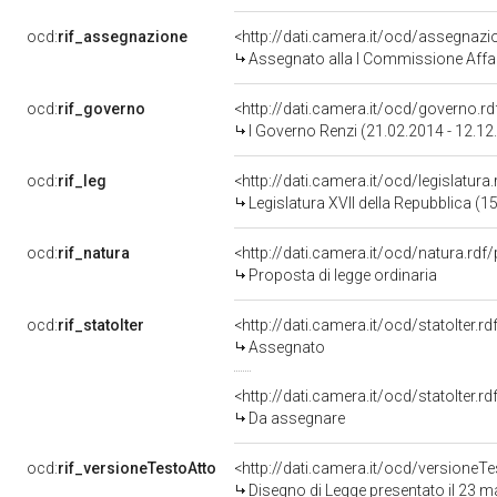
ocd:
rif_assegnazione
<http://dati.camera.it/ocd/assegnaz
Assegnato alla I Commissione Affari 
ocd:
rif_governo
<http://dati.camera.it/ocd/governo.r
I Governo Renzi (21.02.2014 - 12.12
ocd:
rif_leg
<http://dati.camera.it/ocd/legislatura
Legislatura XVII della Repubblica (
ocd:
rif_natura
<http://dati.camera.it/ocd/natura.rdf
Proposta di legge ordinaria
ocd:
rif_statoIter
<http://dati.camera.it/ocd/statoIter.
Assegnato
<http://dati.camera.it/ocd/statoIter.
Da assegnare
ocd:
rif_versioneTestoAtto
<http://dati.camera.it/ocd/versione
Disegno di Legge presentato il 23 