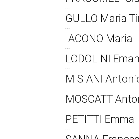
GULLO Maria T
IACONO Maria
LODOLINI Ema
MISIANI Anton
MOSCATT Anto
PETITTI Emma