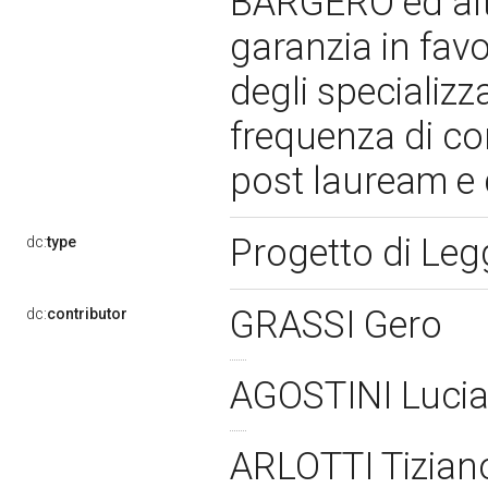
BARGERO ed altri
garanzia in favo
degli specializza
frequenza di cor
post lauream e 
Progetto di Le
dc:
type
GRASSI Gero
dc:
contributor
AGOSTINI Luci
ARLOTTI Tizia