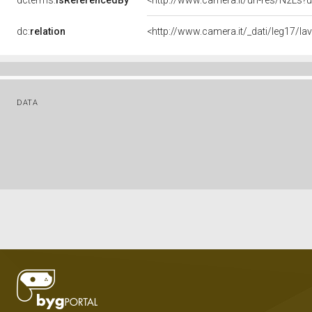
dcterms:
isReferencedBy
<http://www.camera.it/uri-res/N2Ls?u
dc:
relation
<http://www.camera.it/_dati/leg17/l
DATA