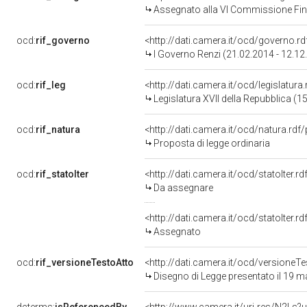
Assegnato alla VI Commissione Finan
ocd:
rif_governo
<http://dati.camera.it/ocd/governo.r
I Governo Renzi (21.02.2014 - 12.12
ocd:
rif_leg
<http://dati.camera.it/ocd/legislatura
Legislatura XVII della Repubblica (
ocd:
rif_natura
<http://dati.camera.it/ocd/natura.rdf
Proposta di legge ordinaria
ocd:
rif_statoIter
<http://dati.camera.it/ocd/statoIter.
Da assegnare
<http://dati.camera.it/ocd/statoIter.
Assegnato
ocd:
rif_versioneTestoAtto
<http://dati.camera.it/ocd/versione
Disegno di Legge presentato il 19 