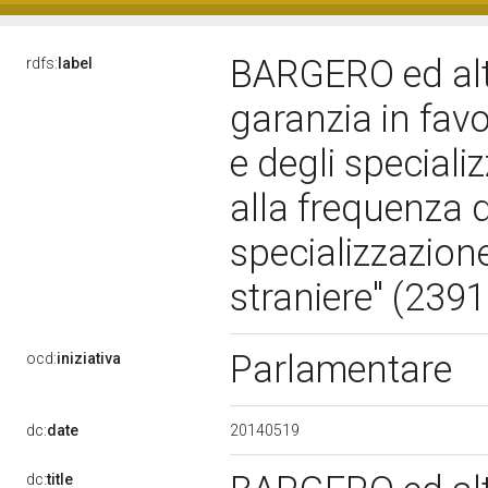
BARGERO ed altri
rdfs:
label
garanzia in favo
e degli speciali
alla frequenza di
specializzazion
straniere" (239
Parlamentare
ocd:
iniziativa
20140519
dc:
date
dc:
title