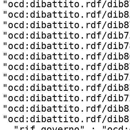
"ocd:dibattito.rdf/dib8
"ocd:dibattito.rdf/dib8
"ocd:dibattito.rdf/dib8
"ocd:dibattito.rdf/dib7
"ocd:dibattito.rdf/dib7
"ocd:dibattito.rdf/dib8
"ocd:dibattito.rdf/dib8
"ocd:dibattito.rdf/dib7
"ocd:dibattito.rdf/dib8
"ocd:dibattito.rdf/dib7
"ocd:dibattito.rdf/dib8
"ocd:dibattito.rdf/dib8
  "rif_governo" : "ocd:governo.rdf/g102",
