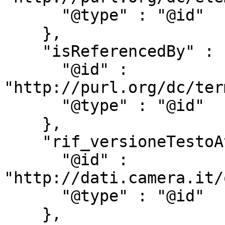
      "@type" : "@id"

    },

    "isReferencedBy" : {

      "@id" : 
"http://purl.org/dc/ter
      "@type" : "@id"

    },

    "rif_versioneTestoAtto" : {

      "@id" : 
"http://dati.camera.it/
      "@type" : "@id"

    },
