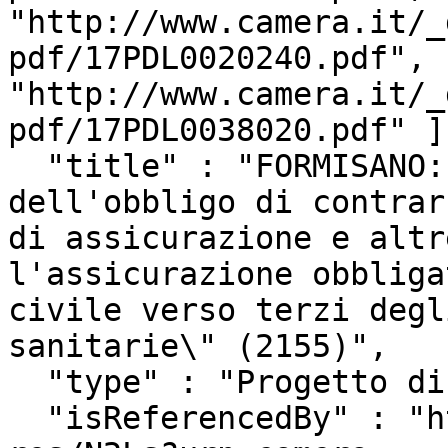
"http://www.camera.it/_
pdf/17PDL0020240.pdf", 
"http://www.camera.it/_
pdf/17PDL0038020.pdf" ],
  "title" : "FORMISANO: \"Introduzione 
dell'obbligo di contrar
di assicurazione e altr
l'assicurazione obbliga
civile verso terzi degl
sanitarie\" (2155)",

  "type" : "Progetto di Legge",

  "isReferencedBy" : "http://www.camera.it/uri-