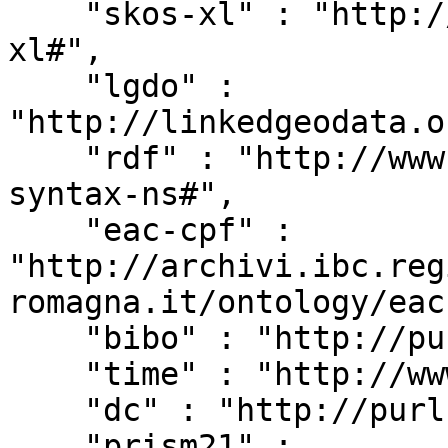
    "skos-xl" : "http://www.w3.org/2008/05/skos-
xl#",

    "lgdo" : 
"http://linkedgeodata.o
    "rdf" : "http://www.w3.org/1999/02/22-rdf-
syntax-ns#",

    "eac-cpf" : 
"http://archivi.ibc.reg
romagna.it/ontology/eac
    "bibo" : "http://purl.org/ontology/bibo/",

    "time" : "http://www.w3.org/2006/time#",

    "dc" : "http://purl.org/dc/elements/1.1/",

    "prism21" : 