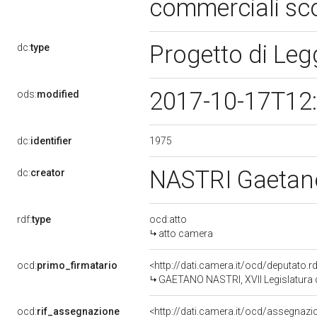
commerciali sco
Progetto di Le
dc:
type
2017-10-17T12
ods:
modified
1975
dc:
identifier
NASTRI Gaeta
dc:
creator
rdf:
type
ocd:atto
atto camera
ocd:
primo_firmatario
<http://dati.camera.it/ocd/deputato.
GAETANO NASTRI, XVII Legislatura 
ocd:
rif_assegnazione
<http://dati.camera.it/ocd/assegnaz