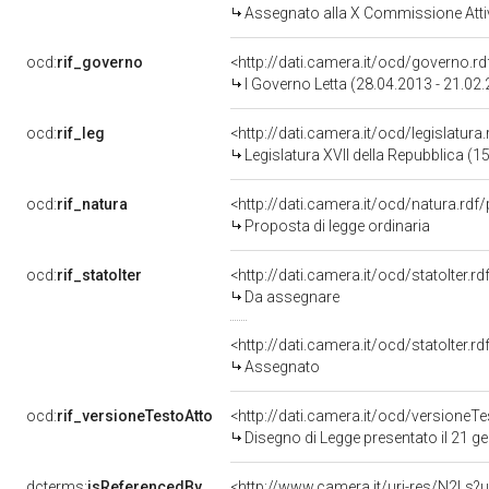
Assegnato alla X Commissione Attivi
ocd:
rif_governo
<http://dati.camera.it/ocd/governo.r
I Governo Letta (28.04.2013 - 21.02
ocd:
rif_leg
<http://dati.camera.it/ocd/legislatura
Legislatura XVII della Repubblica (
ocd:
rif_natura
<http://dati.camera.it/ocd/natura.rdf
Proposta di legge ordinaria
ocd:
rif_statoIter
<http://dati.camera.it/ocd/statoIter.
Da assegnare
<http://dati.camera.it/ocd/statoIter.
Assegnato
ocd:
rif_versioneTestoAtto
<http://dati.camera.it/ocd/versione
Disegno di Legge presentato il 21 g
dcterms:
isReferencedBy
<http://www.camera.it/uri-res/N2Ls?u