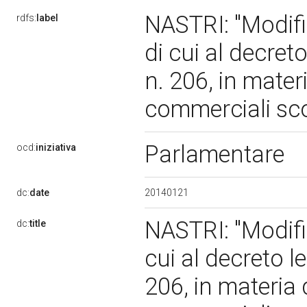
NASTRI: "Modific
rdfs:
label
di cui al decret
n. 206, in mater
commerciali sco
Parlamentare
ocd:
iniziativa
20140121
dc:
date
NASTRI: "Modific
dc:
title
cui al decreto l
206, in materia 