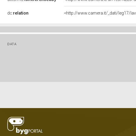
dc:
relation
<http://www.camera.it/_dati/leg17/l
DATA