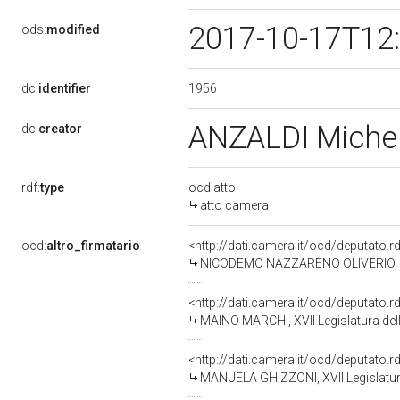
2017-10-17T12
ods:
modified
1956
dc:
identifier
ANZALDI Miche
dc:
creator
rdf:
type
ocd:atto
atto camera
ocd:
altro_firmatario
<http://dati.camera.it/ocd/deputato.
NICODEMO NAZZARENO OLIVERIO, XVI
<http://dati.camera.it/ocd/deputato.
MAINO MARCHI, XVII Legislatura del
<http://dati.camera.it/ocd/deputato.
MANUELA GHIZZONI, XVII Legislatur