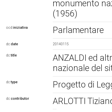
monumento nazio
(1956)
Parlamentare
ocd:
iniziativa
20140115
dc:
date
ANZALDI ed altr
dc:
title
nazionale del si
Progetto di Le
dc:
type
ARLOTTI Tizia
dc:
contributor