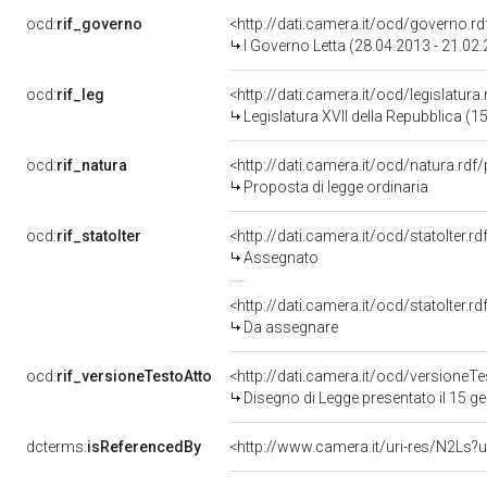
ocd:
rif_governo
<http://dati.camera.it/ocd/governo.r
I Governo Letta (28.04.2013 - 21.02
ocd:
rif_leg
<http://dati.camera.it/ocd/legislatura
Legislatura XVII della Repubblica (
ocd:
rif_natura
<http://dati.camera.it/ocd/natura.rdf
Proposta di legge ordinaria
ocd:
rif_statoIter
<http://dati.camera.it/ocd/statoIter.
Assegnato
<http://dati.camera.it/ocd/statoIter.
Da assegnare
ocd:
rif_versioneTestoAtto
<http://dati.camera.it/ocd/versione
Disegno di Legge presentato il 15 g
dcterms:
isReferencedBy
<http://www.camera.it/uri-res/N2Ls?u