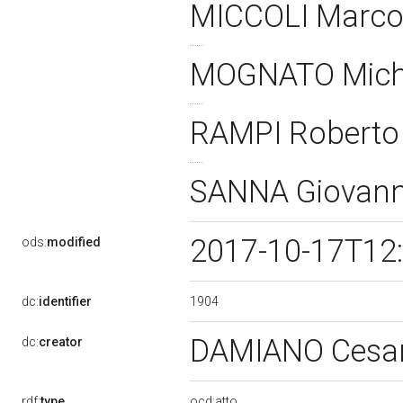
MICCOLI Marc
MOGNATO Mich
RAMPI Robert
SANNA Giovan
2017-10-17T12
ods:
modified
1904
dc:
identifier
DAMIANO Cesa
dc:
creator
rdf:
type
ocd:atto