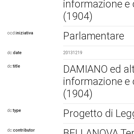
informazione e 
(1904)
Parlamentare
ocd:
iniziativa
20131219
dc:
date
DAMIANO ed altri
dc:
title
informazione e 
(1904)
Progetto di Le
dc:
type
BELLANOVA Te
dc:
contributor