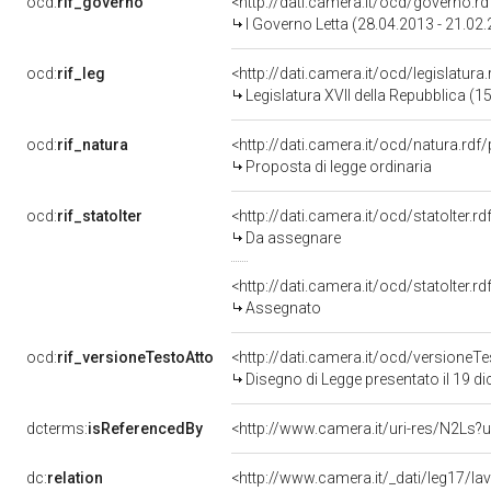
ocd:
rif_governo
<http://dati.camera.it/ocd/governo.r
I Governo Letta (28.04.2013 - 21.02
ocd:
rif_leg
<http://dati.camera.it/ocd/legislatura
Legislatura XVII della Repubblica (
ocd:
rif_natura
<http://dati.camera.it/ocd/natura.rdf
Proposta di legge ordinaria
ocd:
rif_statoIter
<http://dati.camera.it/ocd/statoIter.
Da assegnare
<http://dati.camera.it/ocd/statoIter.
Assegnato
ocd:
rif_versioneTestoAtto
<http://dati.camera.it/ocd/versione
Disegno di Legge presentato il 19 
dcterms:
isReferencedBy
<http://www.camera.it/uri-res/N2Ls?u
dc:
relation
<http://www.camera.it/_dati/leg17/l