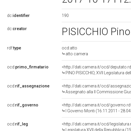
190
dc:
identifier
PISICCHIO Pin
dc:
creator
rdf:
type
ocd:atto
atto camera
ocd:
primo_firmatario
<http://dati.camera.it/ocd/deputato.
PINO PISICCHIO, XVII Legislatura de
ocd:
rif_assegnazione
<http://dati.camera.it/ocd/assegnaz
Assegnato alla II Commissione Giust
ocd:
rif_governo
<http://dati.camera.it/ocd/governo.r
I Governo Monti (16.11.2011 - 28.0
ocd:
rif_leg
<http://dati.camera.it/ocd/legislatura
Legislatura XVII della Repubblica (