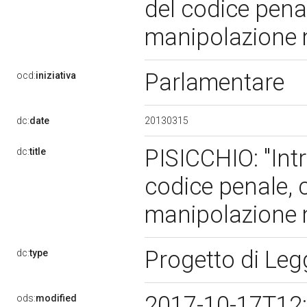
del codice penal
manipolazione 
Parlamentare
ocd:
iniziativa
20130315
dc:
date
PISICCHIO: "Intr
dc:
title
codice penale, c
manipolazione 
Progetto di Le
dc:
type
2017-10-17T12
ods:
modified