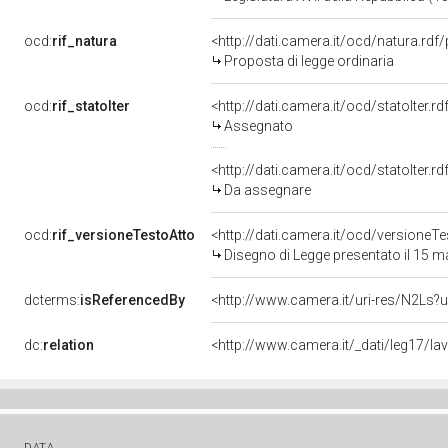
ocd:
rif_natura
<http://dati.camera.it/ocd/natura.rdf
Proposta di legge ordinaria
ocd:
rif_statoIter
<http://dati.camera.it/ocd/statoIter.
Assegnato
<http://dati.camera.it/ocd/statoIter.
Da assegnare
ocd:
rif_versioneTestoAtto
<http://dati.camera.it/ocd/versione
Disegno di Legge presentato il 15 
dcterms:
isReferencedBy
<http://www.camera.it/uri-res/N2Ls?u
dc:
relation
<http://www.camera.it/_dati/leg17/l
DATA