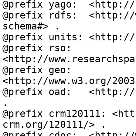
@prefix yago:  <http://
@prefix rdfs:  <http://
schema#> .

@prefix units: <http://
@prefix rso:   
<http://www.researchspa
@prefix geo:   
<http://www.w3.org/2003
@prefix oad:   <http://
.

@prefix crm120111: <htt
crm.org/120111/> .

@prefix cdoc:  <http://