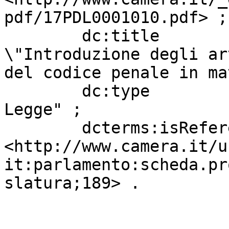
pdf/17PDL0001010.pdf> ;

        dc:title                   "PISICCHIO: 
\"Introduzione degli ar
del codice penale in ma
        dc:type                    "Progetto di 
Legge" ;

        dcterms:isReferencedBy     
<http://www.camera.it/u
it:parlamento:scheda.pr