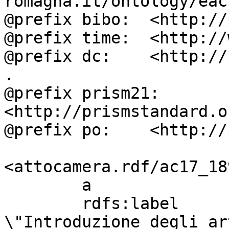
romagna.it/ontology/eac
@prefix bibo:  <http://
@prefix time:  <http://
@prefix dc:    <http://
.

@prefix prism21: 
<http://prismstandard.o
@prefix po:    <http://
<attocamera.rdf/ac17_189
        a                          ocd:atto ;

        rdfs:label                 "PISICCHIO: 
\"Introduzione degli ar