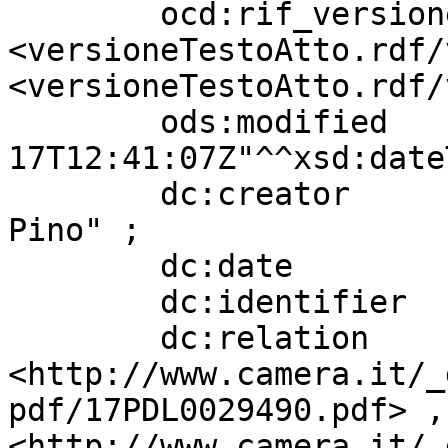
        ocd:rif_versioneTestoAtto  
<versioneTestoAtto.rdf/
<versioneTestoAtto.rdf/
        ods:modified               "2017-10-
17T12:41:07Z"^^xsd:date
        dc:creator                 "PISICCHIO 
Pino" ;

        dc:date                    "20130315" ;

        dc:identifier              "189" ;

        dc:relation                
<http://www.camera.it/_
pdf/17PDL0029490.pdf> , 
<http://www.camera.it/_