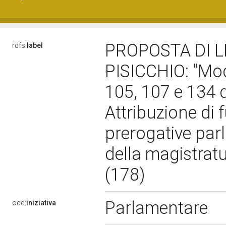
PROPOSTA DI 
rdfs:
label
PISICCHIO: "Modi
105, 107 e 134 d
Attribuzione di 
prerogative parl
della magistratu
(178)
Parlamentare
ocd:
iniziativa