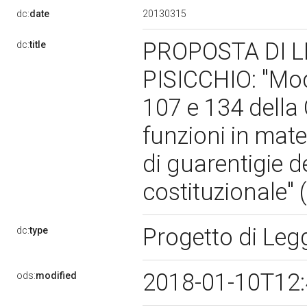
20130315
dc:
date
PROPOSTA DI 
dc:
title
PISICCHIO: "Modi
107 e 134 della 
funzioni in mate
di guarentigie d
costituzionale"
Progetto di Le
dc:
type
2018-01-10T12
ods:
modified