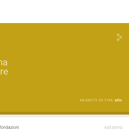
na
tre
atto
AN ENTITY OF TYPE:
i fondazioni
xsd:string