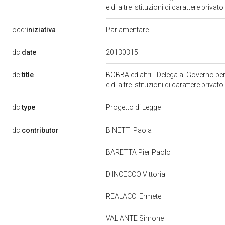
e di altre istituzioni di carattere priv
ocd:
iniziativa
Parlamentare
20130315
dc:
date
dc:
title
BOBBA ed altri: "Delega al Governo per 
e di altre istituzioni di carattere priv
dc:
type
Progetto di Legge
dc:
contributor
BINETTI Paola
BARETTA Pier Paolo
D'INCECCO Vittoria
REALACCI Ermete
VALIANTE Simone