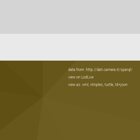
data from:
http://dati.camera.it/sparql/
view on LodLive
view as:
xml
,
ntriples
,
turtle
,
ld+json