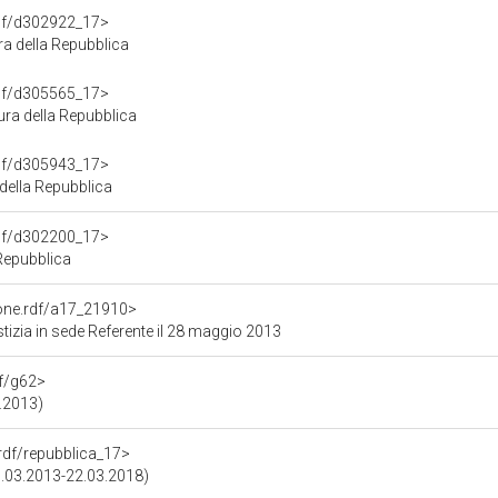
rdf/d302922_17>
ra della Repubblica
rdf/d305565_17>
ra della Repubblica
rdf/d305943_17>
della Repubblica
rdf/d302200_17>
 Repubblica
ione.rdf/a17_21910>
izia in sede Referente il 28 maggio 2013
df/g62>
4.2013)
.rdf/repubblica_17>
15.03.2013-22.03.2018)