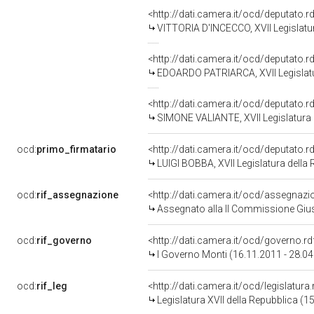
<http://dati.camera.it/ocd/deputato.
VITTORIA D'INCECCO, XVII Legislatu
<http://dati.camera.it/ocd/deputato.
EDOARDO PATRIARCA, XVII Legislatu
<http://dati.camera.it/ocd/deputato.
SIMONE VALIANTE, XVII Legislatura 
ocd:
primo_firmatario
<http://dati.camera.it/ocd/deputato.
LUIGI BOBBA, XVII Legislatura della
ocd:
rif_assegnazione
<http://dati.camera.it/ocd/assegnaz
Assegnato alla II Commissione Giust
ocd:
rif_governo
<http://dati.camera.it/ocd/governo.r
I Governo Monti (16.11.2011 - 28.0
ocd:
rif_leg
<http://dati.camera.it/ocd/legislatura
Legislatura XVII della Repubblica (