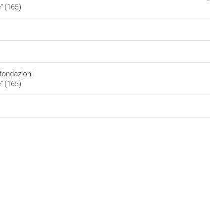
e" (165)
i fondazioni
e" (165)