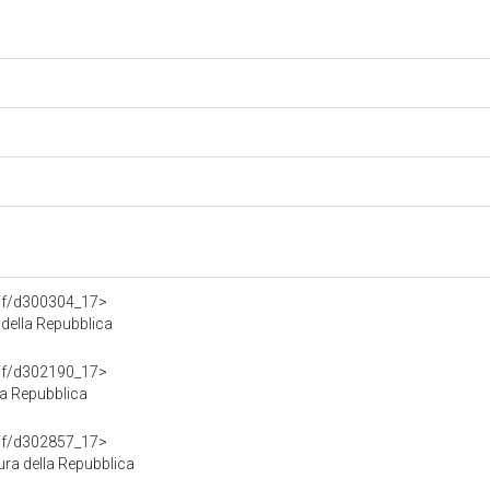
rdf/d300304_17>
della Repubblica
rdf/d302190_17>
la Repubblica
rdf/d302857_17>
ra della Repubblica