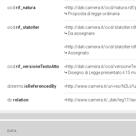
ocd:
rif_natura
<http://dati.camera.it/ocd/natura.rdf
Proposta di legge ordinaria
ocd:
rif_statoIter
<http://dati.camera.it/ocd/statoIter.
Da assegnare
<http://dati.camera.it/ocd/statoIter.
Assegnato
ocd:
rif_versioneTestoAtto
<http://dati.camera.it/ocd/versione
Disegno di Legge presentato il 15 
dcterms:
isReferencedBy
<http://www.camera.it/uri-res/N2Ls?u
dc:
relation
<http://www.camera.it/_dati/leg17/l
DATA