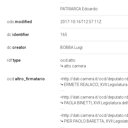
PATRIARCA Edoardo
ods:
modified
2017-10-16T12:57:11Z
165
dc:
identifier
dc:
creator
BOBBA Luigi
rdf:
type
ocd:atto
atto camera
ocd:
altro_firmatario
<http://dati.camera.it/ocd/deputato.
ERMETE REALACCI, XVII Legislatura 
<http://dati.camera.it/ocd/deputato.
PAOLA BINETTI, XVII Legislatura del
<http://dati.camera.it/ocd/deputato.
PIER PAOLO BARETTA, XVII Legislatu