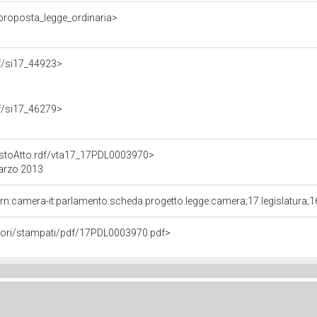
/proposta_legge_ordinaria>
rdf/si17_44923>
rdf/si17_46279>
TestoAtto.rdf/vta17_17PDL0003970>
marzo 2013
rn:camera-it:parlamento:scheda.progetto.legge:camera;17.legislatura;
avori/stampati/pdf/17PDL0003970.pdf>